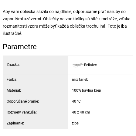
Aby vám obliečka slúžila čo najdlhšie, odporúčame prať naruby so
zapnutými uzávermi. Obliečky na vankúšiky sú šité z metráže, vďaka
rozmanitosti vzoru môže byť každá obliečka trochu iná. Foto je iba
ilustračné.
Parametre
Značka:
Bellatex
Farba:
mix farieb
Materiál:
100% bavlna krep
Odporúčané pranie:
40 °C
Rozmery vankúša:
40 x 40 cm
Zapínanie:
zips