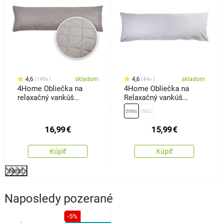
4,6
skladom
4,6
skladom
190x
84x
4Home Obliečka na
4Home Obliečka na
relaxačný vankúš
Relaxačný vankúš
Náhradný manžel Orient
Náhradný manžel
sivá, 50 x 150 cm
svetlosivá, 45 x 120 cm
16,99
€
15,99
€
Kúpiť
Kúpiť
Next
Naposledy pozerané
-5%