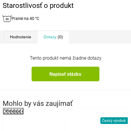
Starostlivosť o produkt
Pranie na 40 °C
Hodnotenie
Dotazy
(0)
Tento produkt nemá žiadne dotazy
Napísať otázku
Mohlo by vás zaujímať
Previous
k
Český výrobok