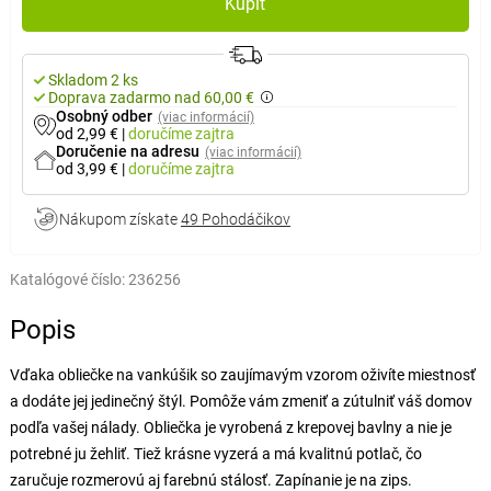
Kúpiť
Skladom 2 ks
Doprava zadarmo nad 60,00 €
Osobný odber
(viac informácií)
od 2,99 €
|
doručíme
zajtra
Doručenie na adresu
(viac informácií)
od 3,99 €
|
doručíme
zajtra
Nákupom získate
49 Pohodáčikov
Katalógové číslo:
236256
Popis
Vďaka obliečke na vankúšik so zaujímavým vzorom oživíte miestnosť
a dodáte jej jedinečný štýl. Pomôže vám zmeniť a zútulniť váš domov
podľa vašej nálady. Obliečka je vyrobená z krepovej bavlny a nie je
potrebné ju žehliť. Tiež krásne vyzerá a má kvalitnú potlač, čo
zaručuje rozmerovú aj farebnú stálosť. Zapínanie je na zips.