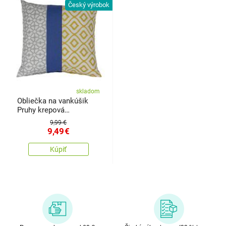
Český výrobok
skladom
Obliečka na vankúšik
Pruhy krepová
modrožltá, 40 x 40 cm
9,99 €
9,49
€
Kúpiť