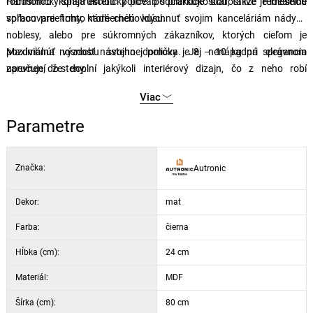
robustnou konštrukciou police podčiarkuje starostlivé remeselné
Harmonicky spája estetický pôvab s praktickosťou, takže je ideálnou
spracovanie tohto nádherného kusu.
voľbou pre firmy, ktoré chcú vdýchnuť svojim kanceláriám nádych
noblesy, alebo pre súkromných zákazníkov, ktorých cieľom je
pozdvihnúť výzdobu svojho domova. Jej nenápadná elegancia
Maximálna nosnosť nástennej poličky je 8 – 10 kg pri správnom
zaručuje, že doplní jakýkoli interiérový dizajn, čo z neho robí
upevnení do steny.
univerzálny a hodnotný doplnok každej zbierky.
Viac
Parametre
Značka:
Autronic
Dekor:
mat
Farba:
čierna
Hĺbka (cm):
24 cm
Materiál:
MDF
Šírka (cm):
80 cm