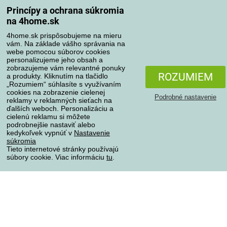
Spôsoby dopravy
Princípy a ochrana súkromia
na 4home.sk
4home.sk prispôsobujeme na mieru
Spôsoby platby
vám. Na základe vášho správania na
webe pomocou súborov cookies
personalizujeme jeho obsah a
zobrazujeme vám relevantné ponuky
Spoľahlivý obchod
ROZUMIEM
a produkty. Kliknutím na tlačidlo
„Rozumiem“ súhlasíte s využívaním
cookies na zobrazenie cielenej
Podrobné nastavenie
reklamy v reklamných sieťach na
ďalších weboch. Personalizáciu a
cielenú reklamu si môžete
podrobnejšie nastaviť alebo
kedykoľvek vypnúť v
Nastavenie
súkromia
Tieto internetové stránky používajú
súbory cookie. Viac informáciu
tu
.
Ochrana osobných údajov