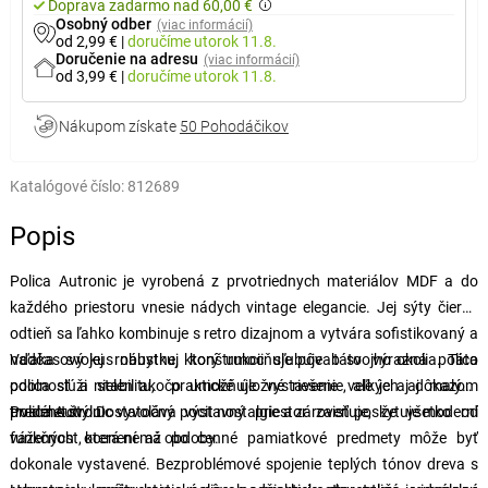
Doprava zadarmo nad 60,00 €
Osobný odber
(viac informácií)
od 2,99 €
|
doručíme
utorok 11.8.
Doručenie na adresu
(viac informácií)
od 3,99 €
|
doručíme
utorok 11.8.
Nákupom získate
50 Pohodáčikov
Katalógové číslo:
812689
Popis
Polica Autronic je vyrobená z prvotriednych materiálov MDF a do
každého priestoru vnesie nádych vintage elegancie. Jej sýty čierny
odtieň sa ľahko kombinuje s retro dizajnom a vytvára sofistikovaný a
nadčasový kus nábytku, ktorý umocňuje pôvab svojho okolia. Táto
Vďaka svojej robustnej konštrukcii sľubuje táto výrazná polica
polica slúži nielen ako praktické úložné riešenie, ale je aj dôkazom
odolnosť a stabilitu, čo umožňuje vystavenie veľkých aj malých
trvalého štýlu.
predmetov. Dostatočný výstavný priestor zaisťuje, že všetko od
Polica Autronic vyvoláva pocit nostalgie a zároveň poskytuje moderní
vážených ocenení až po cenné pamiatkové predmety môže byť
funkčnost, která nemá obdoby.
dokonale vystavené. Bezproblémové spojenie teplých tónov dreva s