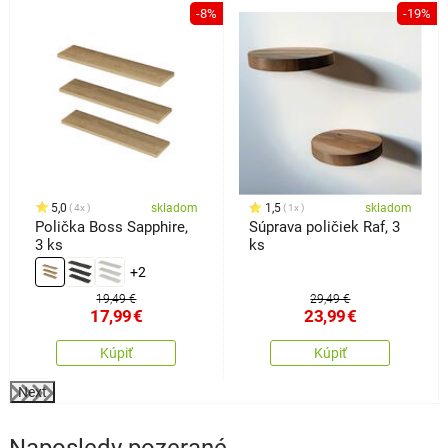
%
-8%
-19%
5,0
skladom
1,5
skladom
4x
1x
Polička Boss Sapphire,
Súprava poličiek Raf, 3
3 ks
ks
+2
19,49 €
29,49 €
17,99
€
23,99
€
Kúpiť
Kúpiť
Next
Naposledy pozerané