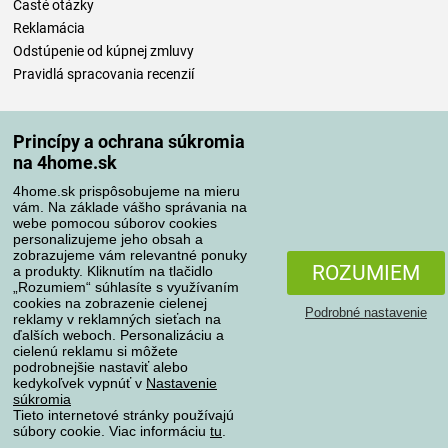
Časté otázky
Reklamácia
Odstúpenie od kúpnej zmluvy
Pravidlá spracovania recenzií
Spôsoby dopravy
Princípy a ochrana súkromia
na 4home.sk
4home.sk prispôsobujeme na mieru
Spôsoby platby
vám. Na základe vášho správania na
webe pomocou súborov cookies
personalizujeme jeho obsah a
zobrazujeme vám relevantné ponuky
Spoľahlivý obchod
ROZUMIEM
a produkty. Kliknutím na tlačidlo
„Rozumiem“ súhlasíte s využívaním
cookies na zobrazenie cielenej
Podrobné nastavenie
reklamy v reklamných sieťach na
ďalších weboch. Personalizáciu a
cielenú reklamu si môžete
podrobnejšie nastaviť alebo
kedykoľvek vypnúť v
Nastavenie
súkromia
Tieto internetové stránky používajú
súbory cookie. Viac informáciu
tu
.