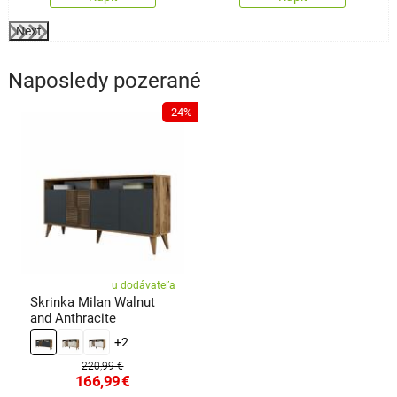
Next
Naposledy pozerané
-24%
u dodávateľa
Skrinka Milan Walnut
and Anthracite
+2
220,99 €
166,99
€