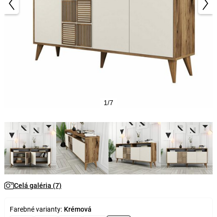
1/7
Celá galéria (7)
Farebné varianty:
Krémová