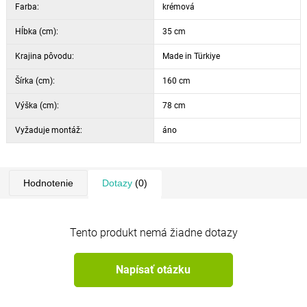
Farba:
krémová
Hĺbka (cm):
35 cm
Krajina pôvodu:
Made in Türkiye
Šírka (cm):
160 cm
Výška (cm):
78 cm
Vyžaduje montáž:
áno
Hodnotenie
Dotazy
(0)
Tento produkt nemá žiadne dotazy
Napísať otázku