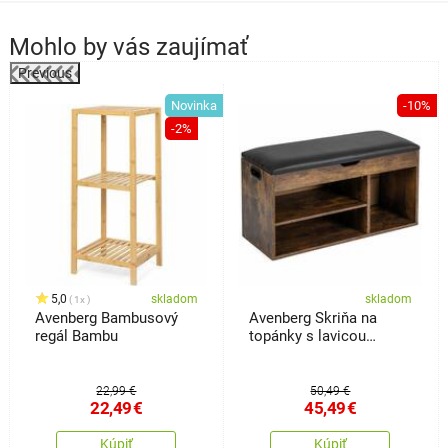
Mohlo by vás zaujímať
Previous
%
Novinka
-10%
-2%
5,0
skladom
skladom
1x
Avenberg Bambusový
Avenberg Skriňa na
regál Bambu
topánky s lavicou
Sedaro
22,99 €
50,49 €
22,49
€
45,49
€
Kúpiť
Kúpiť