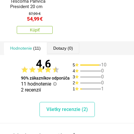
Tescoma Panvica
President 20 cm
57,99 €
54,99
€
Kúpiť
Hodnotenie
(11)
Dotazy
(0)
4,6
10
5
0
4
0
3
90% zákazníkov odporúča
0
2
11 hodnotenie
1
1
2 recenzií
Všetky recenzie (2)