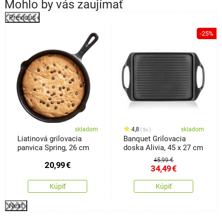
Mohlo by vás zaujímať
Previous
%
-25%
skladom
4,8
skladom
5x
Liatinová grilovacia
Banquet Grilovacia
panvica Spring, 26 cm
doska Alivia, 45 x 27 cm
45,99 €
20,99
€
34,49
€
Kúpiť
Kúpiť
Next