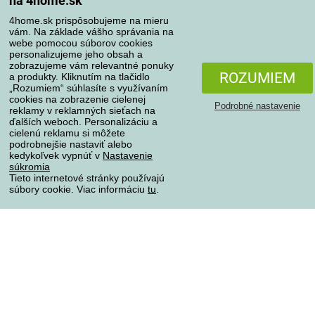
na 4home.sk
Spôsoby dopravy
4home.sk prispôsobujeme na mieru
vám. Na základe vášho správania na
webe pomocou súborov cookies
personalizujeme jeho obsah a
zobrazujeme vám relevantné ponuky
Spôsoby platby
ROZUMIEM
a produkty. Kliknutím na tlačidlo
„Rozumiem“ súhlasíte s využívaním
cookies na zobrazenie cielenej
Podrobné nastavenie
reklamy v reklamných sieťach na
Spoľahlivý obchod
ďalších weboch. Personalizáciu a
cielenú reklamu si môžete
podrobnejšie nastaviť alebo
kedykoľvek vypnúť v
Nastavenie
súkromia
Tieto internetové stránky používajú
súbory cookie. Viac informáciu
tu
.
Ochrana osobných údajov