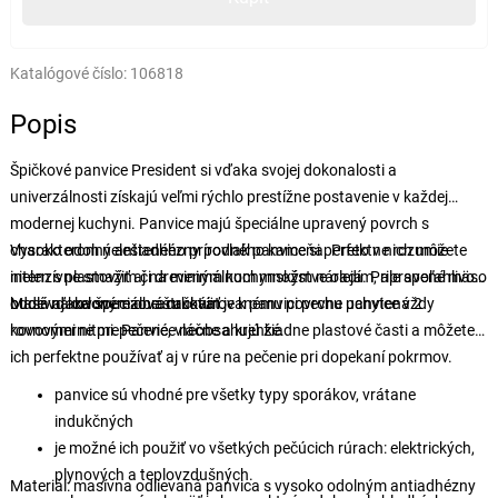
Katalógové číslo:
106818
Popis
Špičkové panvice President si vďaka svojej dokonalosti a
univerzálnosti získajú veľmi rýchlo prestížne postavenie v každej
modernej kuchyni. Panvice majú špeciálne upravený povrch s
charakterom nelešteného prírodného kameňa. Preto v nich môžete
Vysoko odolný antiadhézny povlak panvice si perfektne rozumie
intenzívne smažiť aj na minimálnom množstve oleja. Pripravené mäso
nielen s plastovým či dreveným kuchynským náradím, ale spoľahlivo
bude vďaka špeciálne štruktúrovanému povrchu panvice vždy
odolá aj kovovým obracačkám.
Masívna celonerezová rukoväť je k panvici pevne uchytená 2
rovnomerne prepečené, vláčne a krehké.
kovovými nitmi. Panvice neobsahujú žiadne plastové časti a môžete
ich perfektne používať aj v rúre na pečenie pri dopekaní pokrmov.
panvice sú vhodné pre všetky typy sporákov, vrátane
indukčných
je možné ich použiť vo všetkých pečúcich rúrach: elektrických,
plynových a teplovzdušných.
Materiál: masívna odlievaná panvica s vysoko odolným antiadhézny