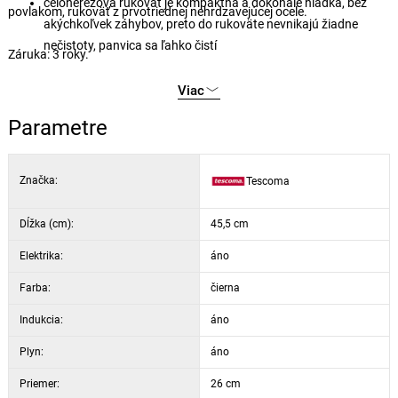
celonerezová rukoväť je kompaktná a dokonale hladká, bez
povlakom, rukoväť z prvotriednej nehrdzavejúcej ocele.
akýchkoľvek záhybov, preto do rukoväte nevnikajú žiadne
nečistoty, panvica sa ľahko čistí
Záruka: 3 roky.
Viac
Parametre
Značka:
Tescoma
Dĺžka (cm):
45,5 cm
Elektrika:
áno
Farba:
čierna
Indukcia:
áno
Plyn:
áno
Priemer:
26 cm