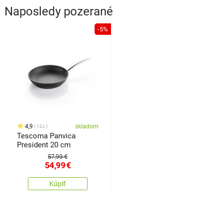
Naposledy pozerané
-5%
4,9
skladom
12x
Tescoma Panvica
President 20 cm
57,99 €
54,99
€
Kúpiť