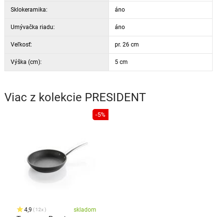
Sklokeramika:
áno
Umývačka riadu:
áno
Veľkosť:
pr. 26 cm
Výška (cm):
5 cm
Viac z kolekcie
PRESIDENT
-5%
4,9
skladom
12x