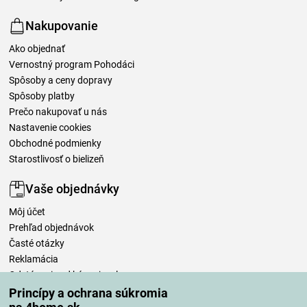
Nakupovanie
Ako objednať
Vernostný program Pohodáci
Spôsoby a ceny dopravy
Spôsoby platby
Prečo nakupovať u nás
Nastavenie cookies
Obchodné podmienky
Starostlivosť o bielizeň
Vaše objednávky
Môj účet
Prehľad objednávok
Časté otázky
Reklamácia
Odstúpenie od kúpnej zmluvy
Pravidlá spracovania recenzií
Princípy a ochrana súkromia