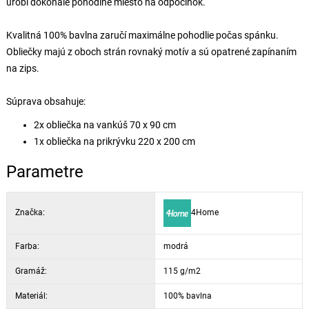
urobí dokonale pohodlné miesto na odpočinok.
Kvalitná 100% bavlna zaručí maximálne pohodlie počas spánku.
Obliečky majú z oboch strán rovnaký motív a sú opatrené zapínaním
na zips.
Súprava obsahuje:
2x obliečka na vankúš 70 x 90 cm
1x obliečka na prikrývku 220 x 200 cm
Parametre
Značka:
4Home
Farba:
modrá
Gramáž:
115 g/m2
Materiál:
100% bavlna