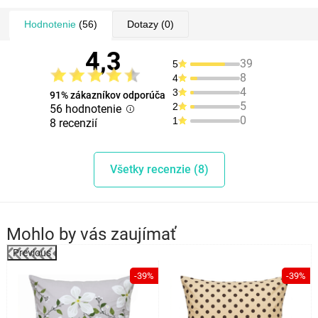
Hodnotenie
(56)
Dotazy
(0)
4,3
39
5
8
4
4
3
91% zákazníkov odporúča
5
2
56 hodnotenie
0
1
8 recenzií
Všetky recenzie (8)
Mohlo by vás zaujímať
Previous
-39%
-39%