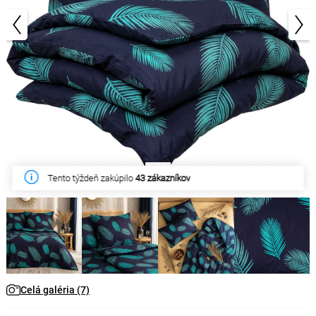
1/7
Tento týždeň zakúpilo
43 zákazníkov
Celá galéria (7)