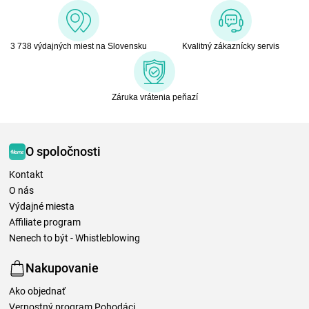
3 738 výdajných miest na Slovensku
Kvalitný zákaznícky servis
Záruka vrátenia peňazí
O spoločnosti
Kontakt
O nás
Výdajné miesta
Affiliate program
Nenech to být - Whistleblowing
Nakupovanie
Ako objednať
Vernostný program Pohodáci