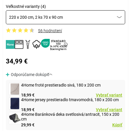
Veľkostné varianty (4)
220 x 200 cm, 2 ks 70 x 90 cm
56 hodnotení
STANDARD
100
14.HPK.45000
Boennigheim
34,99 €
Odporúčame dokúpiť
4Home froté prestieradlo sivá, 180 x 200 cm
18,99 €
Vybrať variant
4Home jersey prestieradlo tmavomodrá, 180 x 200 cm
18,99 €
Vybrať variant
4Home Baránková deka svetlosivá/antracit, 150 x 200
cm
29,99 €
Kúpiť