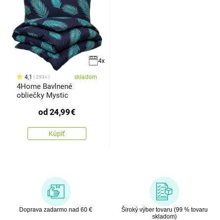
4x
4,1
skladom
293x
4Home Bavlnené
obliečky Mystic
od
24,99
€
Kúpiť
Doprava zadarmo nad 60 €
Široký výber tovaru (99 % tovaru
skladom)