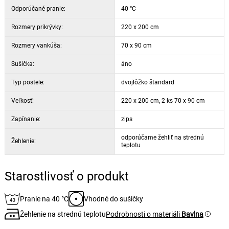
Odporúčané pranie:
40 °C
Rozmery prikrývky:
220 x 200 cm
Rozmery vankúša:
70 x 90 cm
Sušička:
áno
Typ postele:
dvojlôžko štandard
Veľkosť:
220 x 200 cm, 2 ks 70 x 90 cm
Zapínanie:
zips
odporúčame žehliť na strednú
Žehlenie:
teplotu
Starostlivosť o produkt
Pranie na 40 °C
Vhodné do sušičky
Žehlenie na strednú teplotu
Podrobnosti o materiáli
Bavlna