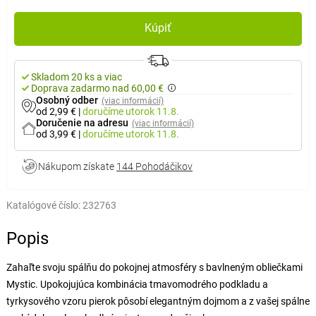
Kúpiť
Skladom 20 ks a viac
Doprava zadarmo nad 60,00 €
Osobný odber
(viac informácií)
od 2,99 €
|
doručíme
utorok 11.8.
Doručenie na adresu
(viac informácií)
od 3,99 €
|
doručíme
utorok 11.8.
Nákupom získate
144 Pohodáčikov
Katalógové číslo:
232763
Popis
Zahaľte svoju spálňu do pokojnej atmosféry s bavlneným obliečkami
Mystic. Upokojujúca kombinácia tmavomodrého podkladu a
tyrkysového vzoru pierok pôsobí elegantným dojmom a z vašej spálne