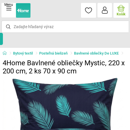
Menu
Košík
Bytový textil
Posteľná bielizeň
Bavlnené obliečky De LUXE
4Home Bavlnené obliečky Mystic, 220 x
200 cm, 2 ks 70 x 90 cm