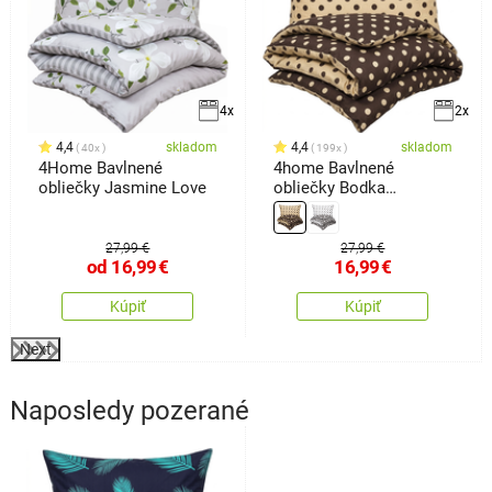
4x
2x
4,4
skladom
4,4
skladom
40x
199x
4Home Bavlnené
4home Bavlnené
obliečky Jasmine Love
obliečky Bodka
Čokoláda, 140 x 220 cm,
70 x 90 cm
27,99 €
27,99 €
od
16,99
€
16,99
€
Kúpiť
Kúpiť
Next
Naposledy pozerané