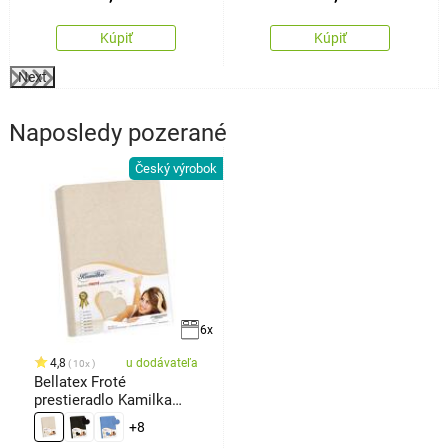
Kúpiť
Kúpiť
Next
Naposledy pozerané
Český výrobok
6x
4,8
u dodávateľa
10x
Bellatex Froté
prestieradlo Kamilka
natur
+8