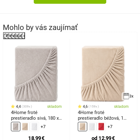
Mohlo by vás zaujímať
Previous
3x
4,4
skladom
4,6
skladom
309x
159x
4Home froté
4Home froté
prestieradlo sivá, 180 x
prestieradlo béžová, 100
200 cm
x 200 cm
+7
+7
18,99
€
od
12,99
€