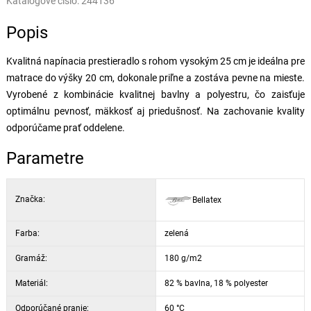
Katalógové číslo:
244136
Popis
Kvalitná napínacia prestieradlo s rohom vysokým 25 cm je ideálna pre
matrace do výšky 20 cm, dokonale priľne a zostáva pevne na mieste.
Vyrobené z kombinácie kvalitnej bavlny a polyestru, čo zaisťuje
optimálnu pevnosť, mäkkosť aj priedušnosť. Na zachovanie kvality
odporúčame prať oddelene.
Parametre
Značka:
Bellatex
Farba:
zelená
Gramáž:
180 g/m2
Materiál:
82 % bavlna, 18 % polyester
Odporúčané pranie:
60 °C