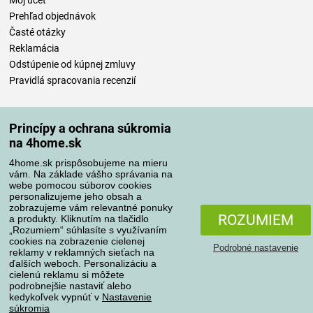
Môj účet
Prehľad objednávok
Časté otázky
Reklamácia
Odstúpenie od kúpnej zmluvy
Pravidlá spracovania recenzií
Spôsoby dopravy
Princípy a ochrana súkromia
na 4home.sk
4home.sk prispôsobujeme na mieru
Spôsoby platby
vám. Na základe vášho správania na
webe pomocou súborov cookies
personalizujeme jeho obsah a
zobrazujeme vám relevantné ponuky
Spoľahlivý obchod
ROZUMIEM
a produkty. Kliknutím na tlačidlo
„Rozumiem“ súhlasíte s využívaním
cookies na zobrazenie cielenej
Podrobné nastavenie
reklamy v reklamných sieťach na
ďalších weboch. Personalizáciu a
cielenú reklamu si môžete
podrobnejšie nastaviť alebo
kedykoľvek vypnúť v
Nastavenie
súkromia