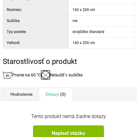
Rozmery:
160 x 200 cm
Sušička:
nie
Typ postele:
dvojlôžko štandard
Veľkosť:
160 x 200 cm
Starostlivosť o produkt
Pranie na 60 °C
Nesušiť v sušičke
Hodnotenie
Dotazy
(0)
Tento produkt nemá žiadne dotazy
Napísať otázku