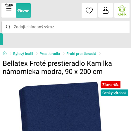
Menu
Košík
Bytový textil
Prestieradlá
Froté prestieradlá
Bellatex Froté prestieradlo Kamilka
námornícka modrá, 90 x 200 cm
Zľava -6%
Český výrobok