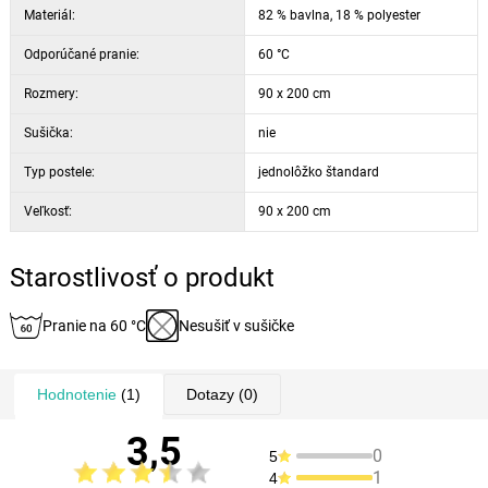
Materiál:
82 % bavlna, 18 % polyester
Odporúčané pranie:
60 °C
Rozmery:
90 x 200 cm
Sušička:
nie
Typ postele:
jednolôžko štandard
Veľkosť:
90 x 200 cm
Starostlivosť o produkt
Pranie na 60 °C
Nesušiť v sušičke
Hodnotenie
(1)
Dotazy
(0)
3,5
0
5
1
4