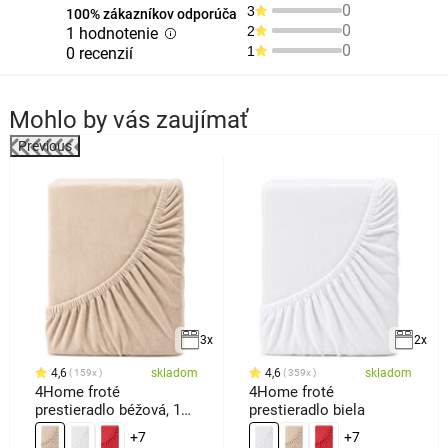
0
3
100% zákazníkov odporúča
0
2
1 hodnotenie
0
1
0 recenzií
Mohlo by vás zaujímať
Previous
3x
2x
4,6
skladom
4,6
skladom
159x
359x
4Home froté
4Home froté
prestieradlo béžová, 100
prestieradlo biela
x 200 cm
+7
+7