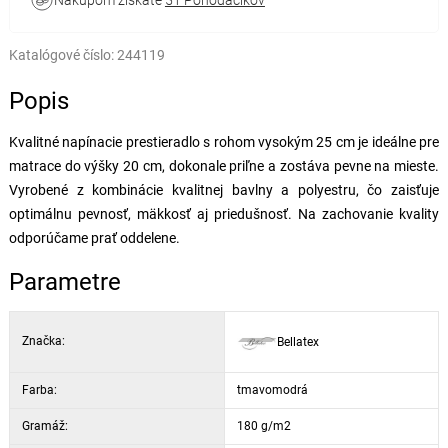
Nákupom získate
51 Pohodáčikov
Katalógové číslo:
244119
Popis
Kvalitné napínacie prestieradlo s rohom vysokým 25 cm je ideálne pre
matrace do výšky 20 cm, dokonale priľne a zostáva pevne na mieste.
Vyrobené z kombinácie kvalitnej bavlny a polyestru, čo zaisťuje
optimálnu pevnosť, mäkkosť aj priedušnosť. Na zachovanie kvality
odporúčame prať oddelene.
Parametre
Značka:
Bellatex
Farba:
tmavomodrá
Gramáž:
180 g/m2