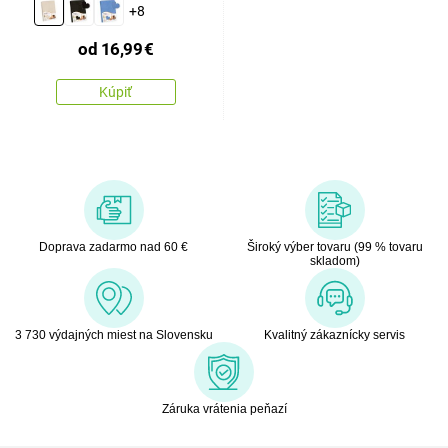
natur
+8
od
16,99
€
Kúpiť
Doprava zadarmo nad 60 €
Široký výber tovaru (99 % tovaru
skladom)
3 730 výdajných miest na Slovensku
Kvalitný zákaznícky servis
Záruka vrátenia peňazí