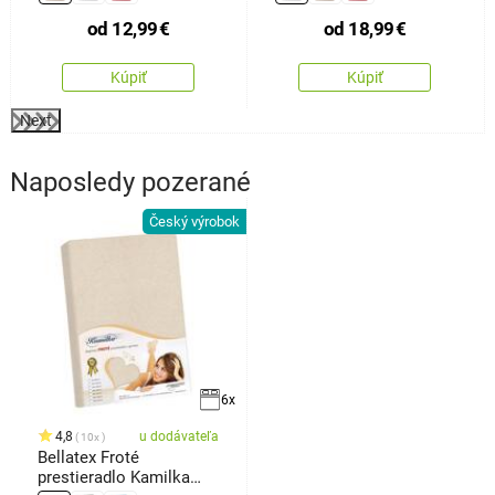
od
12,99
€
od
18,99
€
Kúpiť
Kúpiť
Next
Naposledy pozerané
Český výrobok
6x
4,8
u dodávateľa
10x
Bellatex Froté
prestieradlo Kamilka