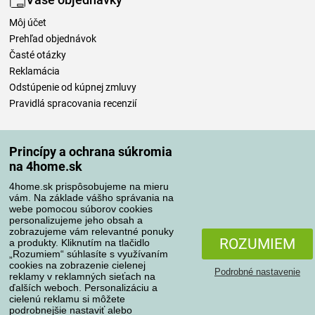
Môj účet
Prehľad objednávok
Časté otázky
Reklamácia
Odstúpenie od kúpnej zmluvy
Pravidlá spracovania recenzií
Spôsoby dopravy
Princípy a ochrana súkromia
na 4home.sk
4home.sk prispôsobujeme na mieru
Spôsoby platby
vám. Na základe vášho správania na
webe pomocou súborov cookies
personalizujeme jeho obsah a
zobrazujeme vám relevantné ponuky
Spoľahlivý obchod
ROZUMIEM
a produkty. Kliknutím na tlačidlo
„Rozumiem“ súhlasíte s využívaním
cookies na zobrazenie cielenej
Podrobné nastavenie
reklamy v reklamných sieťach na
ďalších weboch. Personalizáciu a
cielenú reklamu si môžete
podrobnejšie nastaviť alebo