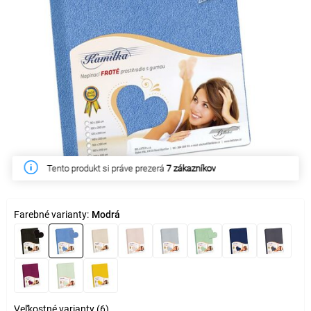
Tento produkt si práve prezerá
7 zákazníkov
Farebné varianty:
Modrá
Veľkostné varianty (6)