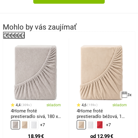
Mohlo by vás zaujímať
Previous
k
3x
4,4
skladom
4,6
skladom
309x
159x
4Home froté
4Home froté
prestieradlo sivá, 180 x
prestieradlo béžová, 100
200 cm
x 200 cm
+7
+7
18,99
€
od
12,99
€