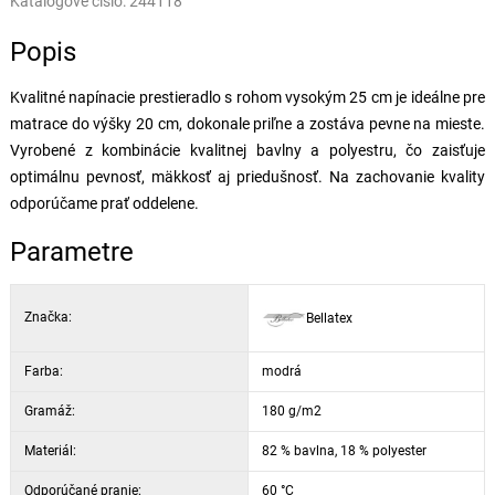
Katalógové číslo:
244118
Popis
Kvalitné napínacie prestieradlo s rohom vysokým 25 cm je ideálne pre
matrace do výšky 20 cm, dokonale priľne a zostáva pevne na mieste.
Vyrobené z kombinácie kvalitnej bavlny a polyestru, čo zaisťuje
optimálnu pevnosť, mäkkosť aj priedušnosť. Na zachovanie kvality
odporúčame prať oddelene.
Parametre
Značka:
Bellatex
Farba:
modrá
Gramáž:
180 g/m2
Materiál:
82 % bavlna, 18 % polyester
Odporúčané pranie:
60 °C