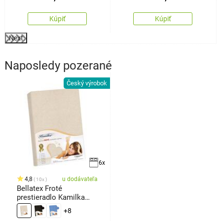
Kúpiť
Kúpiť
Next
Naposledy pozerané
Český výrobok
6x
4,8
u dodávateľa
10x
Bellatex Froté
prestieradlo Kamilka
natur
+8