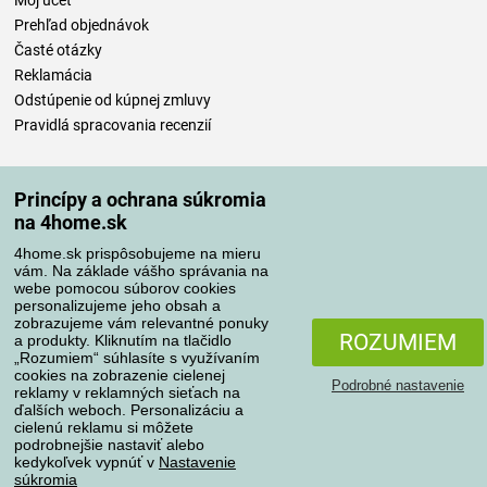
Môj účet
Prehľad objednávok
Časté otázky
Reklamácia
Odstúpenie od kúpnej zmluvy
Pravidlá spracovania recenzií
Spôsoby dopravy
Princípy a ochrana súkromia
na 4home.sk
4home.sk prispôsobujeme na mieru
Spôsoby platby
vám. Na základe vášho správania na
webe pomocou súborov cookies
personalizujeme jeho obsah a
zobrazujeme vám relevantné ponuky
Spoľahlivý obchod
ROZUMIEM
a produkty. Kliknutím na tlačidlo
„Rozumiem“ súhlasíte s využívaním
cookies na zobrazenie cielenej
Podrobné nastavenie
reklamy v reklamných sieťach na
ďalších weboch. Personalizáciu a
cielenú reklamu si môžete
podrobnejšie nastaviť alebo
kedykoľvek vypnúť v
Nastavenie
súkromia