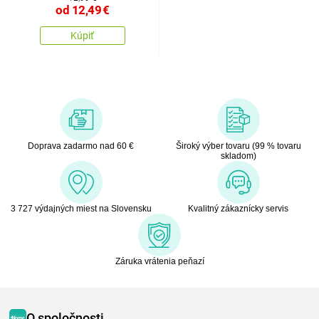
od
12,49
€
Kúpiť
Doprava zadarmo nad 60 €
Široký výber tovaru (99 % tovaru
skladom)
3 727 výdajných miest na Slovensku
Kvalitný zákaznícky servis
Záruka vrátenia peňazí
O spoločnosti