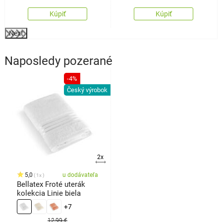
Kúpiť
Kúpiť
Next
Naposledy pozerané
-4%
Český výrobok
2x
5,0
u dodávateľa
1x
Bellatex Froté uterák
kolekcia Linie biela
+7
12,99 €