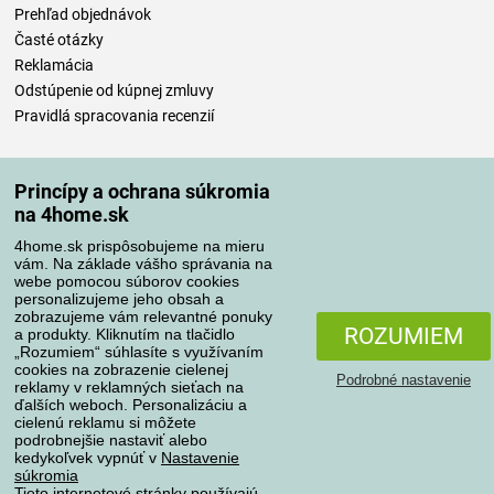
Prehľad objednávok
Časté otázky
Reklamácia
Odstúpenie od kúpnej zmluvy
Pravidlá spracovania recenzií
Spôsoby dopravy
Princípy a ochrana súkromia
na 4home.sk
4home.sk prispôsobujeme na mieru
Spôsoby platby
vám. Na základe vášho správania na
webe pomocou súborov cookies
personalizujeme jeho obsah a
zobrazujeme vám relevantné ponuky
Spoľahlivý obchod
ROZUMIEM
a produkty. Kliknutím na tlačidlo
„Rozumiem“ súhlasíte s využívaním
cookies na zobrazenie cielenej
Podrobné nastavenie
reklamy v reklamných sieťach na
ďalších weboch. Personalizáciu a
cielenú reklamu si môžete
podrobnejšie nastaviť alebo
kedykoľvek vypnúť v
Nastavenie
súkromia
Tieto internetové stránky používajú