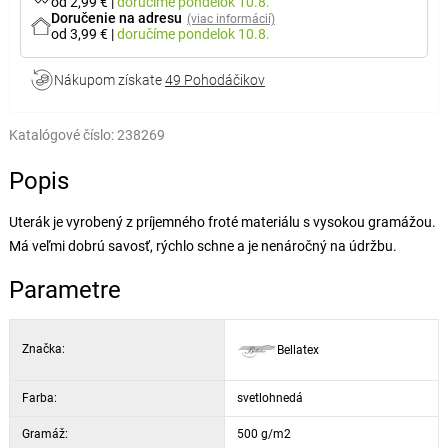
od 2,99 €
|
doručíme
pondelok 10.8.
Doručenie na adresu
(viac informácií)
od 3,99 €
|
doručíme
pondelok 10.8.
Nákupom získate
49 Pohodáčikov
Katalógové číslo:
238269
Popis
Uterák je vyrobený z príjemného froté materiálu s vysokou gramážou.
Má veľmi dobrú savosť, rýchlo schne a je nenáročný na údržbu.
Parametre
Značka:
Bellatex
Farba:
svetlohnedá
Gramáž:
500 g/m2