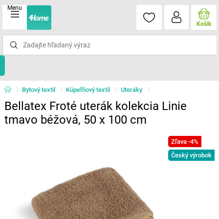
Menu
Košík
Bytový textil
Kúpeľňový textil
Uteráky
Bellatex Froté uterák kolekcia Linie
tmavo béžová, 50 x 100 cm
Zľava -4%
Český výrobok