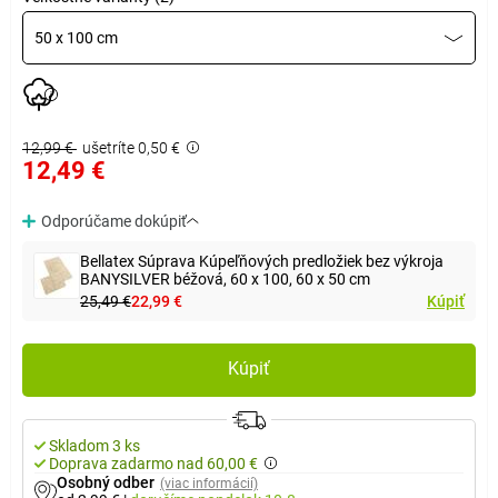
50 x 100 cm
12,99 €
ušetríte 0,50 €
12,49 €
Odporúčame dokúpiť
Bellatex Súprava Kúpeľňových predložiek bez výkroja
BANYSILVER béžová, 60 x 100, 60 x 50 cm
25,49 €
22,99 €
Kúpiť
Kúpiť
Skladom 3 ks
Doprava zadarmo nad 60,00 €
Osobný odber
(viac informácií)