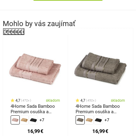
Mohlo by vás zaujímať
Previous
4,7
skladom
4,7
skladom
472x
452x
4Home Sada Bamboo
4Home Sada Bamboo
Premium osuška a
Premium osuška a
uterák ružová, 70 x 140
uterák sivá, 70 x 140 cm,
+7
+7
cm, 50 x 100 cm
50 x 100 cm
16,99
€
16,99
€