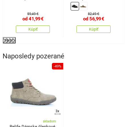
59,49 €
82,49 €
od
41,99
€
od
56,99
€
Kúpiť
Kúpiť
Next
Naposledy pozerané
-49%
3x
skladom
Relife Dámske členkové