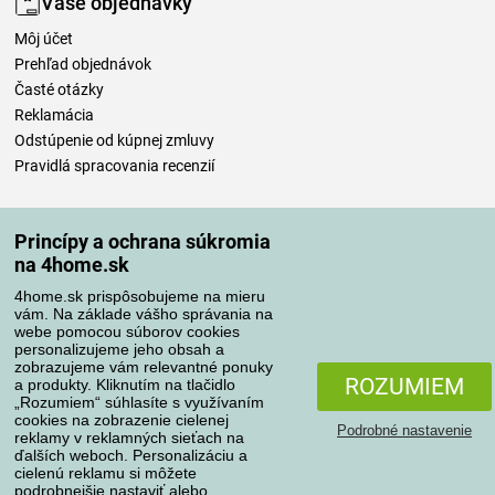
Vaše objednávky
Môj účet
Prehľad objednávok
Časté otázky
Reklamácia
Odstúpenie od kúpnej zmluvy
Pravidlá spracovania recenzií
Spôsoby dopravy
Princípy a ochrana súkromia
na 4home.sk
4home.sk prispôsobujeme na mieru
Spôsoby platby
vám. Na základe vášho správania na
webe pomocou súborov cookies
personalizujeme jeho obsah a
zobrazujeme vám relevantné ponuky
Spoľahlivý obchod
ROZUMIEM
a produkty. Kliknutím na tlačidlo
„Rozumiem“ súhlasíte s využívaním
cookies na zobrazenie cielenej
Podrobné nastavenie
reklamy v reklamných sieťach na
ďalších weboch. Personalizáciu a
cielenú reklamu si môžete
podrobnejšie nastaviť alebo