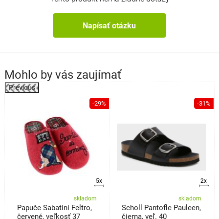
Napísať otázku
Mohlo by vás zaujímať
Previous
%
-29%
-31%
5x
2x
skladom
skladom
Papuče Sabatini Feltro,
Scholl Pantofle Pauleen,
červené, veľkosť 37
čierna, veľ. 40