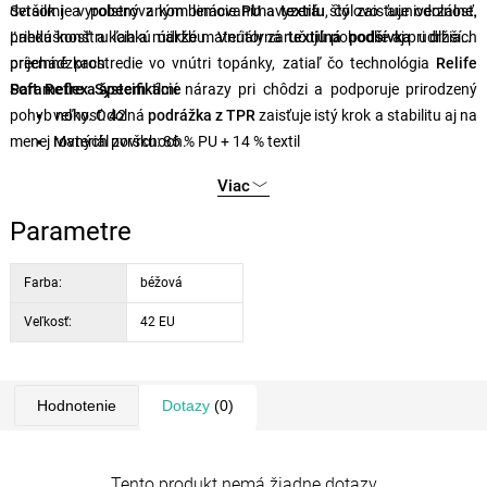
detailmi a polstrovaným lemovaním vyzerá štýlovo a
Svršok je vyrobený z kombinácie
PU a textilu
, čo zaisťuje odolnosť,
univerzálne.
Ľahká konštrukcia a mäkké materiály zaručujú pohodlie aj pri dlhších
priedušnosť a ľahkú údržbu. Vnútorná
textilná podšívka
udržiava
prechádzkach.
príjemné prostredie vo vnútri topánky, zatiaľ čo technológia
Relife
Soft Reflex System
Parametre a špecifikácie
tlmí nárazy pri chôdzi a podporuje prirodzený
pohyb nohy. Odolná
veľkosť: 42
podrážka z TPR
zaisťuje istý krok a stabilitu aj na
menej rovných povrchoch.
Materiál zvršku: 86 % PU + 14 % textil
Vnútorný materiál: 100 % textil
Viac
Stielka: 100 % textil
Podošva: 100 % TPR (termoplastická guma)
Parametre
Technológia: Relife Soft Reflex System
Farba:
béžová
Veľkosť:
42 EU
Hodnotenie
Dotazy
(0)
Tento produkt nemá žiadne dotazy