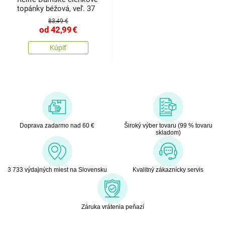
topánky béžová, veľ. 37
83,49 €
od
42,99
€
Kúpiť
Doprava zadarmo nad 60 €
Široký výber tovaru (99 % tovaru
skladom)
3 733 výdajných miest na Slovensku
Kvalitný zákaznícky servis
Záruka vrátenia peňazí