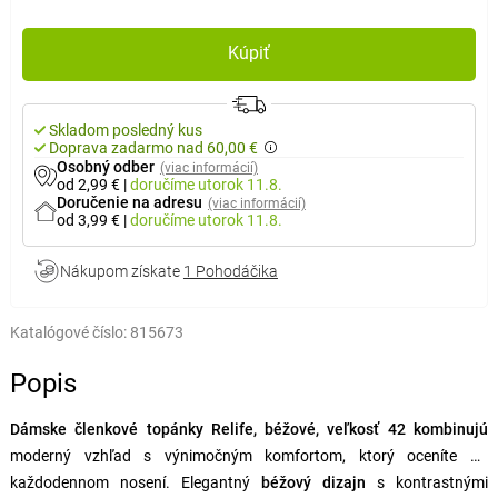
Kúpiť
Skladom posledný kus
Doprava zadarmo nad 60,00 €
Osobný odber
(viac informácií)
od 2,99 €
|
doručíme
utorok 11.8.
Doručenie na adresu
(viac informácií)
od 3,99 €
|
doručíme
utorok 11.8.
Nákupom získate
1 Pohodáčika
Katalógové číslo:
815673
Popis
Dámske členkové topánky Relife, béžové, veľkosť 42 kombinujú
moderný vzhľad s výnimočným komfortom, ktorý oceníte pri
každodennom nosení. Elegantný
béžový dizajn
s kontrastnými