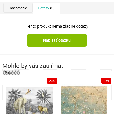
Hodnotenie
Dotazy
(0)
Tento produkt nemá žiadne dotazy
Napísať otázku
Mohlo by vás zaujímať
Previous
%
-23%
-36%