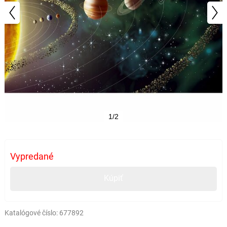
1/2
Vypredané
Kúpiť
Katalógové číslo:
677892