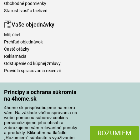
Obchodné podmienky
Starostlivosť o bielizeň
Vaše objednávky
Môj účet
Prehľad objednávok
Časté otázky
Reklamácia
Odstúpenie od kúpnej zmluvy
Pravidlá spracovania recenzií
Spôsoby dopravy
Princípy a ochrana súkromia
na 4home.sk
4home.sk prispôsobujeme na mieru
Spôsoby platby
vám. Na základe vášho správania na
webe pomocou súborov cookies
personalizujeme jeho obsah a
zobrazujeme vám relevantné ponuky
Spoľahlivý obchod
ROZUMIEM
a produkty. Kliknutím na tlačidlo
„Rozumiem“ súhlasíte s využívaním