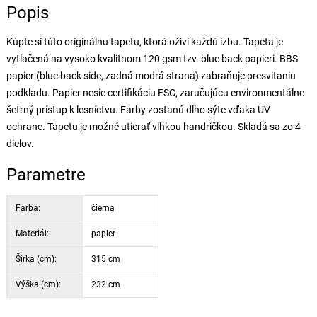
Popis
Kúpte si túto originálnu tapetu, ktorá oživí každú izbu. Tapeta je
vytlačená na vysoko kvalitnom 120 gsm tzv. blue back papieri. BBS
papier (blue back side, zadná modrá strana) zabraňuje presvitaniu
podkladu. Papier nesie certifikáciu FSC, zaručujúcu environmentálne
šetrný prístup k lesníctvu. Farby zostanú dlho sýte vďaka UV
ochrane. Tapetu je možné utierať vlhkou handričkou. Skladá sa zo 4
dielov.
Parametre
Farba:
čierna
Materiál:
papier
Šírka (cm):
315 cm
Výška (cm):
232 cm