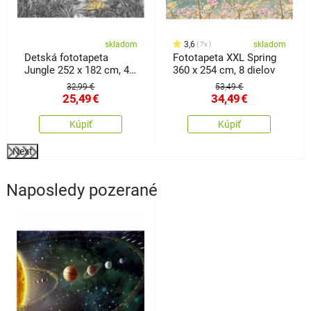
skladom
3,6
skladom
7x
Detská fototapeta
Fototapeta XXL Spring
Jungle 252 x 182 cm, 4
360 x 254 cm, 8 dielov
diely
32,99 €
53,49 €
25,49
€
34,49
€
Kúpiť
Kúpiť
Next
Naposledy pozerané