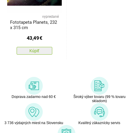
vypredané
Fototapeta Planets, 232
x 315 cm
43,49
€
Kúpiť
Doprava zadarmo nad 60 €
Široký výber tovaru (99 % tovaru
skladom)
3 736 výdajných miest na Slovensku
Kvalitný zákaznícky servis