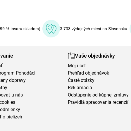
(99 % tovaru skladom)
3 733 výdajných miest na Slovensku
vanie
Vaše objednávky
ať
Môj účet
program Pohodáci
Prehľad objednávok
ceny dopravy
Časté otázky
atby
Reklamácia
povať u nás
Odstúpenie od kúpnej zmluvy
cookies
Pravidlá spracovania recenzií
podmienky
ť o bielizeň