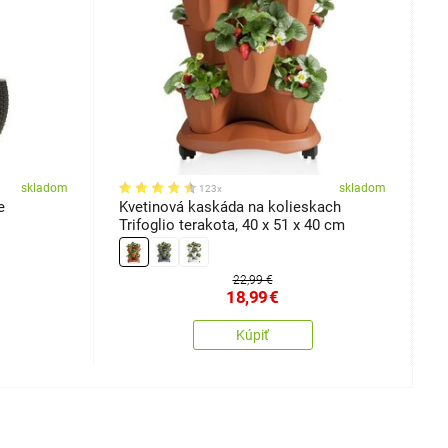
skladom
skladom
123x
e
Kvetinová kaskáda na kolieskach
K
Trifoglio terakota, 40 x 51 x 40 cm
x
22,99 €
18,99
€
Kúpiť