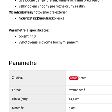
dva bočné panely pre súkromie a ochranu pred vetrom
veľký objem vhodný pre rôzne druhy rastlín
Obsah balenia:
odolné vyhotovenie pre exteriér
možnosť doplnenia o kolieska
1x kvetináč Deco Tulip
Parametre a špecifikácie:
objem: 110 l
vyhotovenie: s dvoma bočnými panelmi
materiál: plast
použitie: exteriér
kolieska: voliteľné
Parametre
Značka:
Keter
Farba:
svetlohnedá
Hĺbka (cm):
44,4 cm
Materiál:
plast