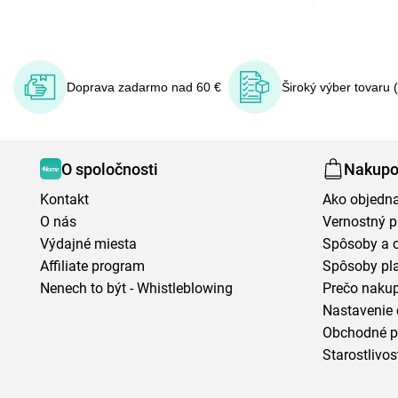
Doprava zadarmo nad 60 €
Široký výber tovaru 
O spoločnosti
Nakupo
Kontakt
Ako objedn
O nás
Vernostný 
Výdajné miesta
Spôsoby a 
Affiliate program
Spôsoby pl
Nenech to být - Whistleblowing
Prečo naku
Nastavenie 
Obchodné 
Starostlivos