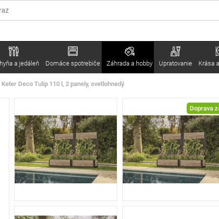
hyňa a jedáleň
Domáce spotrebiče
Záhrada a hobby
Upratovanie
Krása a
 Keter Deco Tulip 110 l, 2 panely, svetlohnedý
Doprava 