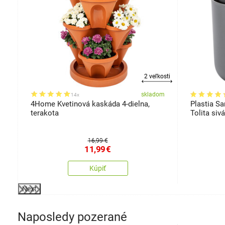
osti
2 veľkosti
om
skladom
14x
M
4Home Kvetinová kaskáda 4-dielna,
Plastia S
terakota
Tolita sivá
16,99 €
11,99
€
Kúpiť
Next
Naposledy pozerané