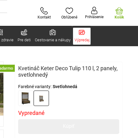
Prihlásenie
Kontakt
Obľúbené
Košík
 zdravie
Pre deti
Cestovanie a nákupy
Výpredaj
Kvetináč Keter Deco Tulip 110 l, 2 panely,
zadarmo
svetlohnedý
Farebné varianty:
Svetlohnedá
Vypredané
Kúpiť