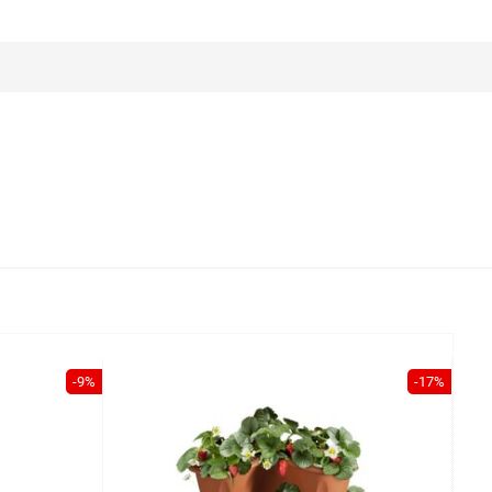
-9%
-17%