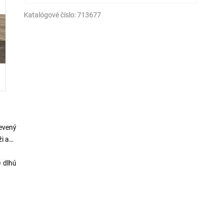
Katalógové číslo:
713677
revený
ži ako
e dlhú