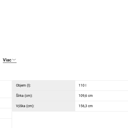
Viac
Objem (l):
110 l
Šírka (cm):
109,6 cm
Výška (cm):
156,3 cm