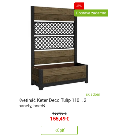
-3%
Doprava zadarmo
skladom
Kvetináč Keter Deco Tulip 110 l, 2
panely, hnedý
160,99 €
155,49
€
Kúpiť