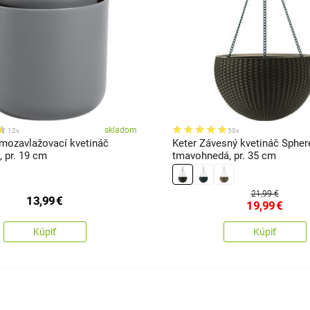
skladom
12x
50x
amozavlažovací kvetináč
Keter Závesný kvetináč Spher
, pr. 19 cm
tmavohnedá, pr. 35 cm
21,99 €
13,99
€
19,99
€
Kúpiť
Kúpiť