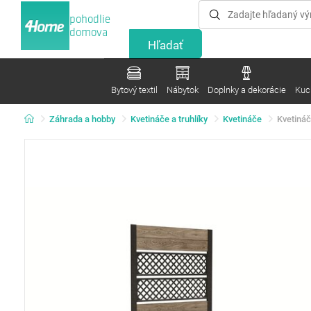
pohodlie
domova
Bytový textil
Nábytok
Doplnky a dekorácie
Kuc
Záhrada a hobby
Kvetináče a truhlíky
Kvetináče
Kvetináč