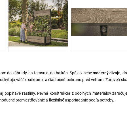
kom do záhrady, na terasu aj na balkón. Spája v sebe
moderný dizajn
, d
oskytujú väčšie súkromie a čiastočnú ochranu pred vetrom. Zároveň slú
aj popínavé rastliny. Pevná konštrukcia z odolných materiálov zaručuj
dnoduché premiestňovanie a flexibilné usporiadanie podľa potreby.