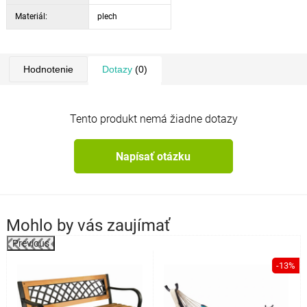
Materiál:
plech
Hodnotenie
Dotazy
(0)
Tento produkt nemá žiadne dotazy
Napísať otázku
Mohlo by vás zaujímať
Previous
%
-13%