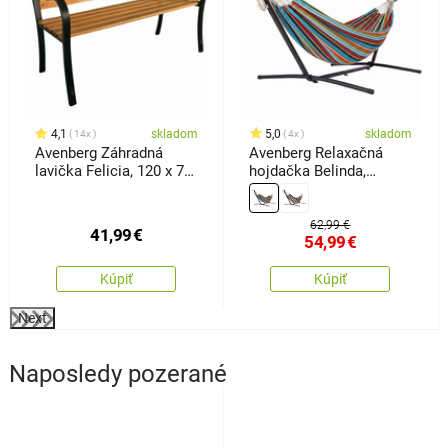
4,1
skladom
5,0
skladom
14x
4x
Avenberg Záhradná
Avenberg Relaxačná
lavička Felicia, 120 x 74
hojdačka Belinda,
x 50 cm
červená-biela-žltá-
tyrkysová
62,99 €
41,99
€
54,99
€
Kúpiť
Kúpiť
Next
Naposledy pozerané