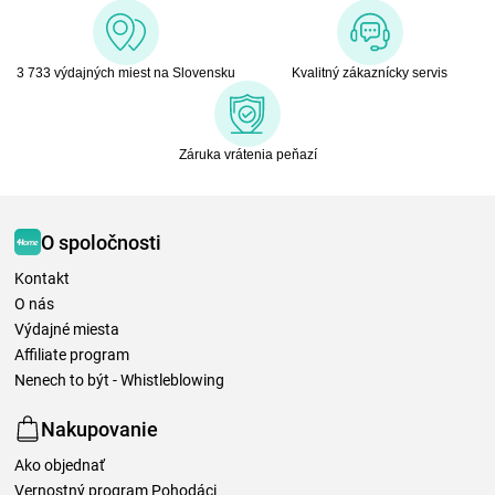
3 733 výdajných miest na Slovensku
Kvalitný zákaznícky servis
Záruka vrátenia peňazí
O spoločnosti
Kontakt
O nás
Výdajné miesta
Affiliate program
Nenech to být - Whistleblowing
Nakupovanie
Ako objednať
Vernostný program Pohodáci