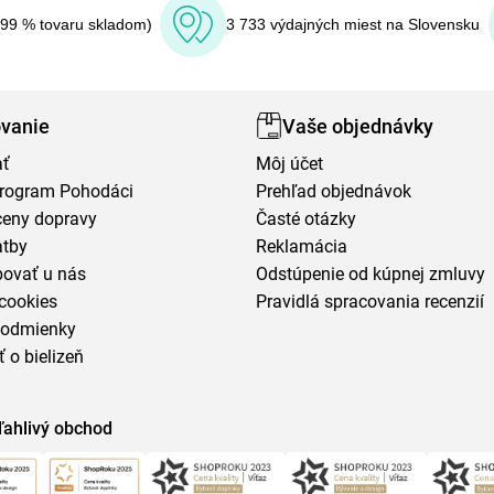
(99 % tovaru skladom)
3 733 výdajných miest na Slovensku
vanie
Vaše objednávky
ať
Môj účet
program Pohodáci
Prehľad objednávok
ceny dopravy
Časté otázky
atby
Reklamácia
povať u nás
Odstúpenie od kúpnej zmluvy
cookies
Pravidlá spracovania recenzií
podmienky
ť o bielizeň
ľahlivý obchod