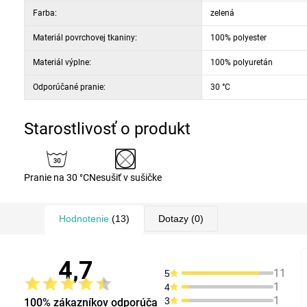
Farba:
zelená
Materiál povrchovej tkaniny:
100% polyester
Materiál výplne:
100% polyuretán
Odporúčané pranie:
30 °C
Starostlivosť o produkt
Pranie na 30 °C
Nesušiť v sušičke
Hodnotenie
(13)
Dotazy
(0)
4,7
11
5
1
4
1
3
100% zákazníkov odporúča