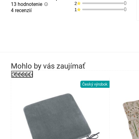
0
2
13 hodnotenie
0
1
4 recenzií
Mohlo by vás zaujímať
Previous
robok
Český výrobok