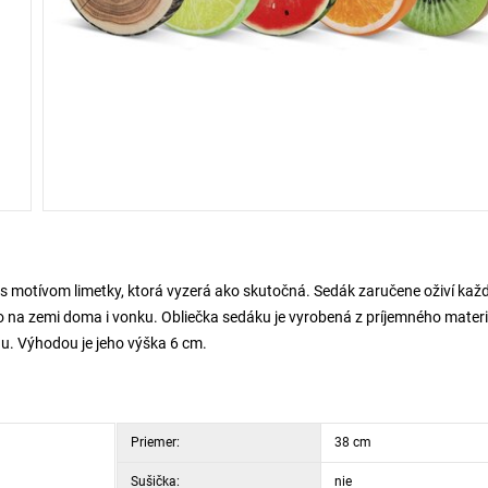
 s motívom limetky, ktorá vyzerá ako skutočná. Sedák zaručene oživí kaž
bo na zemi doma i vonku. Obliečka sedáku je vyrobená z príjemného materi
nu. Výhodou je jeho výška 6 cm.
Priemer:
38 cm
Sušička:
nie