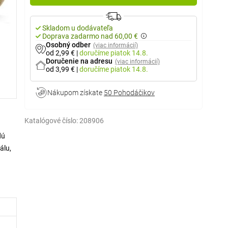
Skladom u dodávateľa
Doprava zadarmo nad 60,00 €
Osobný odber
(viac informácií)
od 2,99 €
|
doručíme
piatok 14.8.
Doručenie na adresu
(viac informácií)
od 3,99 €
|
doručíme
piatok 14.8.
Nákupom získate
50 Pohodáčikov
Katalógové číslo:
208906
dú
álu,