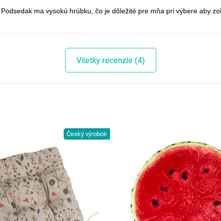
Podsedak ma vysokú hrúbku, čo je dôležité pre mňa pri výbere aby zoh
Všetky recenzie (4)
Český výrobok