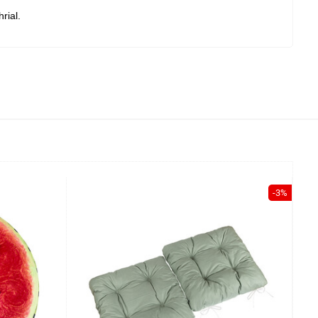
rial.
-3%