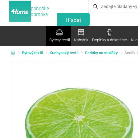
pohodlie
domova
Bytový textil
Nábytok
Doplnky a dekorácie
Kuc
Bytový textil
Kuchynský textil
Sedáky na stoličky
Sedák O