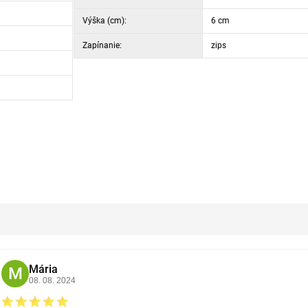
Výška (cm):
6 cm
Zapínanie:
zips
Mária
M
08. 08. 2024