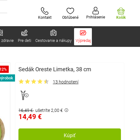
Prihlásenie
Kontakt
Obľúbené
Košík
 zdravie
Pre deti
Cestovanie a nákupy
Výpredaj
Sedák Oreste Limetka, 38 cm
-12%
výrobok
13 hodnotení
16,49 €
ušetríte 2,00 €
14,49 €
Kúpiť