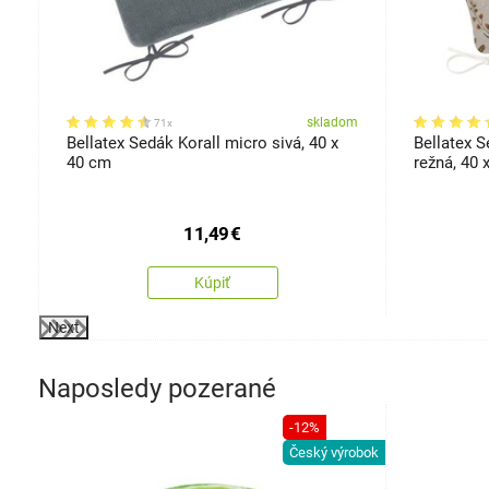
om
skladom
71x
Bellatex Sedák Korall micro sivá, 40 x
Bellatex S
40 cm
režná, 40 
11,49
€
Kúpiť
Next
Naposledy pozerané
-12%
Český výrobok