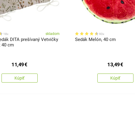
skladom
18x
93x
edák DITA prešívaný Vetvičky
Sedák Melón, 40 cm
x 40 cm
11,49
€
13,49
€
Kúpiť
Kúpiť