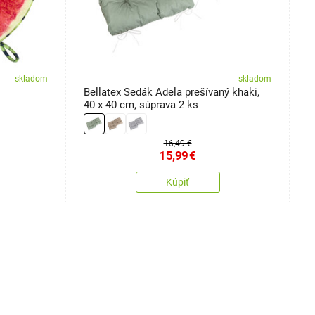
skladom
skladom
Bellatex Sedák Adela prešívaný khaki,
S
40 x 40 cm, súprava 2 ks
16,49 €
15,99
€
Kúpiť