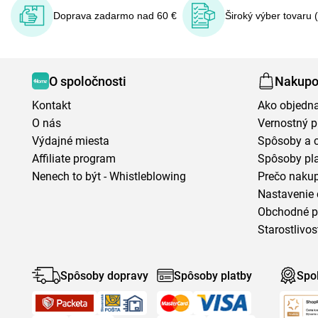
Doprava zadarmo nad 60 €
Široký výber tovaru 
O spoločnosti
Nakupo
Kontakt
Ako objedn
O nás
Vernostný 
Výdajné miesta
Spôsoby a 
Affiliate program
Spôsoby pl
Nenech to být - Whistleblowing
Prečo naku
Nastavenie 
Obchodné 
Starostlivos
Spôsoby dopravy
Spôsoby platby
Spo