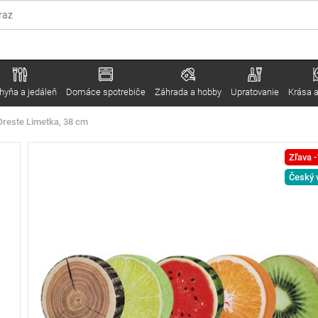
hyňa a jedáleň
Domáce spotrebiče
Záhrada a hobby
Upratovanie
Krása a
reste Limetka, 38 cm
Zľava 
Český 