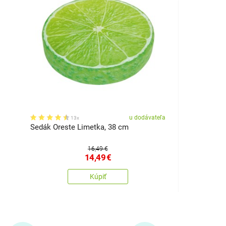
u dodávateľa
13x
Sedák Oreste Limetka, 38 cm
16,49 €
14,49
€
Kúpiť