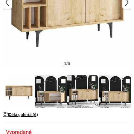
1/6
Celá galéria (6)
Vypredané