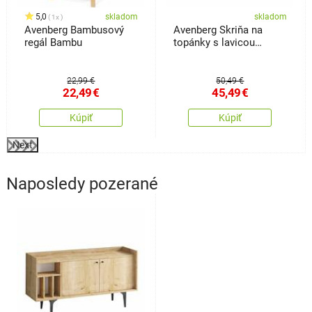
5,0
skladom
skladom
1x
Avenberg Bambusový
Avenberg Skriňa na
regál Bambu
topánky s lavicou
Sedaro
22,99 €
50,49 €
22,49
€
45,49
€
Kúpiť
Kúpiť
Next
Naposledy pozerané