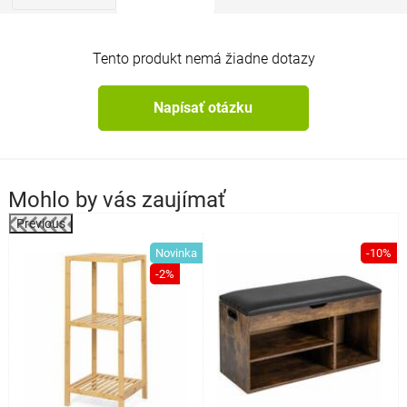
Tento produkt nemá žiadne dotazy
Napísať otázku
Mohlo by vás zaujímať
Previous
%
Novinka
-10%
-2%