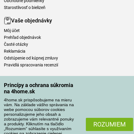
Obchodné podmienky
Starostlivosť o bielizeň
Vaše objednávky
Môj účet
Prehľad objednávok
Časté otázky
Reklamácia
Odstúpenie od kúpnej zmluvy
Pravidlá spracovania recenzií
Spôsoby dopravy
Princípy a ochrana súkromia
na 4home.sk
4home.sk prispôsobujeme na mieru
Spôsoby platby
vám. Na základe vášho správania na
webe pomocou súborov cookies
personalizujeme jeho obsah a
zobrazujeme vám relevantné ponuky
Spoľahlivý obchod
ROZUMIEM
a produkty. Kliknutím na tlačidlo
„Rozumiem“ súhlasíte s využívaním
cookies na zobrazenie cielenej