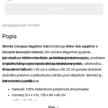
Kúpiť
Katalógové číslo:
814283
Popis
Skrinka Conopus Sapphire Oak
kombinuje
dekor dub sapphire s
čiernymi kovovými nohami
, čím vytvára elegantné spojenie
prírodného a moderného štýlu. Je ideálna do obývacej izby, predsiene
Vyrobená zo 100% melamínom potiahnutej drevotriesky s
či spálne, kde poskytne praktický aj dekoratívny prvok.
antibakteriálnym povrchom, skrinka vyniká pevnosťou, odolnosťou a
dlhou životnosťou.
S rozmermi 150 × 80 × 40 cm a výškou nôh 25 cm ponúka dostatok
úložného priestoru a jednoduchú údržbu pod nábytkom. Montáž je
jednoduchá a rýchla.
Parametre a špecifikácie
materiál: 100% melamínom potiahnutá drevotrieska
rozmery (š × v × h): 150 × 80 × 40 cm
výška nôh: 25 cm
farba: dub sapphire
Viac