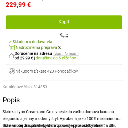
229,99 €
Kúpiť
Skladom u dodávateľa
Nadrozmerná preprava
Doručenie na adresu
(viac informácií)
od 29,99 €
|
doručíme
do 5 týždňov
Nákupom získate
423 Pohodáčikov
Katalógové číslo:
814353
Popis
Skrinka Lyon Cream and Gold vnesie do vášho domova luxusnú
eleganciu a jemný moderný štýl. Vyrobená je zo 100% melamínom
potiahnutej drevotriesky, ktorá zaručuje pevnosť, odolnosť a dlhú
Skrinka ponúka praktický úložný priestor pre všetky vaše