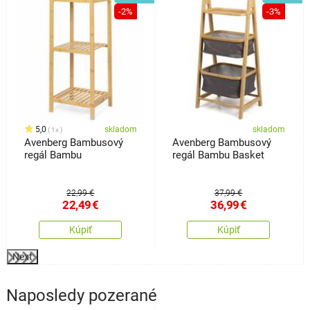
-2%
-3%
5,0
skladom
skladom
1x
Avenberg Bambusový
Avenberg Bambusový
regál Bambu
regál Bambu Basket
22,99 €
37,99 €
22,49
€
36,99
€
Kúpiť
Kúpiť
Next
Naposledy pozerané