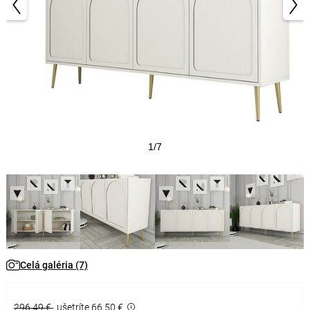
1/7
Celá galéria (7)
296,49 €
ušetríte 66,50 €