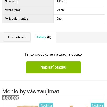
Šírka (cm):
180 cm
Výška (cm):
79 cm
Vyžaduje montáž:
áno
Hodnotenie
Dotazy
(0)
Tento produkt nemá žiadne dotazy
Napísať otázku
Mohlo by vás zaujímať
Previous
%
Novinka
Novinka