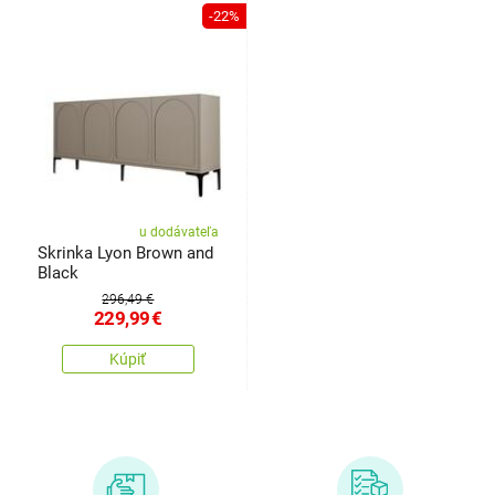
-22%
u dodávateľa
Skrinka Lyon Brown and
Black
296,49 €
229,99
€
Kúpiť