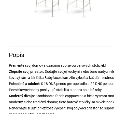
Popis
Premeňte svoj domov s úžasnou súpravou barových stoličiek!
Zlepšite svoj priestor:
Dodajte svojej kuchyni alebo baru nádych ele
kovový rám a šik látka Babyface okamžite vylepšia každú miestnos
Pohodlné a odolné:
S 18 DNS penou pre operadlo a 22 DNS penou pre
Pevné kovové nohy poskytujú stabilitu a oporu na dlhé roky.
Moderný dizajn:
Kombinácia farieb cappuccino a biela vytvára mode
moderný alebo tradičný domov, tieto barové stoličky sa skvele hodi
Nenechajte si ujsť príležitosť vylepšiť svoj obývací priestor so súpr