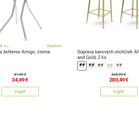
skladom
36x
a žehlenie Amigo, čierna
Súprava barových stoličiek Al
and Gold, 2 ks
41,49 €
345,99 €
34,49
€
280,49
€
Kúpiť
Kúpiť