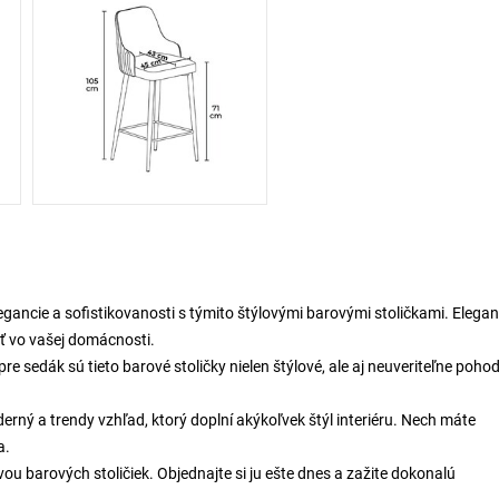
gancie a sofistikovanosti s týmito štýlovými barovými stoličkami. Elega
ť vo vašej domácnosti.
 sedák sú tieto barové stoličky nielen štýlové, ale aj neuveriteľne pohod
rný a trendy vzhľad, ktorý doplní akýkoľvek štýl interiéru. Nech máte
a.
avou barových stoličiek. Objednajte si ju ešte dnes a zažite dokonalú