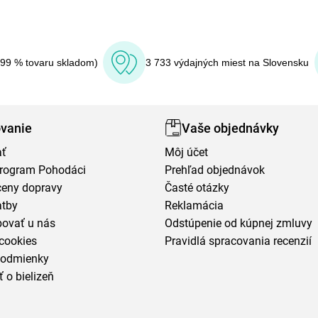
(99 % tovaru skladom)
3 733 výdajných miest na Slovensku
vanie
Vaše objednávky
ať
Môj účet
program Pohodáci
Prehľad objednávok
ceny dopravy
Časté otázky
atby
Reklamácia
povať u nás
Odstúpenie od kúpnej zmluvy
cookies
Pravidlá spracovania recenzií
podmienky
ť o bielizeň