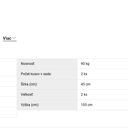
Viac
Nosnosť:
90 kg
Počet kusov v sade:
2 ks
Šírka (cm):
45 cm
Veľkosť:
2 ks
Výška (cm):
105 cm