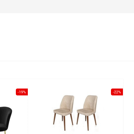
-19%
-22%