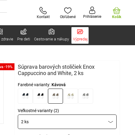
Prihlásenie
Kontakt
Obľúbené
Košík
 zdravie
Pre deti
Cestovanie a nákupy
Výpredaj
Súprava barových stoličiek Enox
va -19%
Cappuccino and White, 2 ks
Farebné varianty:
Kávová
Veľkostné varianty (2)
2 ks