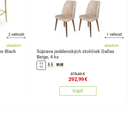
2 veľkosti
1 veľkosť
skladom
skladom
te Black
Súprava jedálenských stoličiek Dallas
S
Beige, 4 ks
Y
375,49 €
292,99
€
Kúpiť