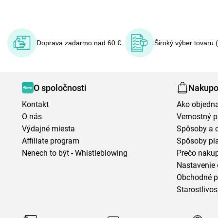
Doprava zadarmo nad 60 €
Široký výber tovaru 
O spoločnosti
Nakupo
Kontakt
Ako objedn
O nás
Vernostný 
Výdajné miesta
Spôsoby a 
Affiliate program
Spôsoby pl
Nenech to být - Whistleblowing
Prečo naku
Nastavenie 
Obchodné 
Starostlivos