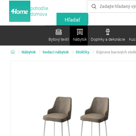
pohodlie
domova
Bytový textil
Nábytok
Doplnky a dekorácie
Kuc
Nábytok
Sedací nábytok
Stoličky
Súprava barových stoli