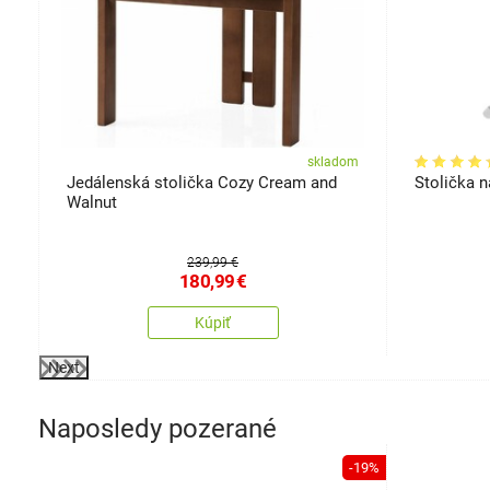
om
skladom
Jedálenská stolička Cozy Cream and
Stolička n
Walnut
239,99 €
180,99
€
Kúpiť
Next
Naposledy pozerané
-19%