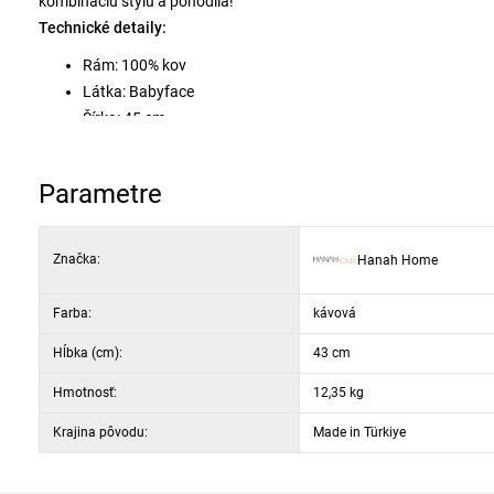
kombináciu štýlu a pohodlia!
Technické detaily:
Rám: 100% kov
Látka: Babyface
Šírka: 45 cm
Výška: 105 cm
Hĺbka: 43 cm (2 kusy)
Parametre
Výška sedáka: 73 cm
Výška nôh: 70 cm
18 DNS pena pre operadlo / 22 DNS pena pre sedák
Značka:
Hanah Home
Kovové nohy
Farba: cappuccino a biela
Farba:
kávová
Hĺbka (cm):
43 cm
Hmotnosť:
12,35 kg
Krajina pôvodu:
Made in Türkiye