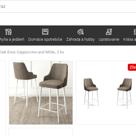
hyňa a jedáleň
Domáce spotrebiče
Záhrada a hobby
Upratovanie
Krása a
čiek Enox Cappuccino and White, 2 ks
Zľa