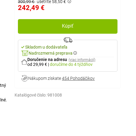
300,99 €
ušetríte 58,50 €
242,49 €
Kúpiť
Skladom u dodávateľa
Nadrozmerná preprava
Doručenie na adresu
(viac informácií)
od 29,99 €
|
doručíme
do 4 týždňov
Nákupom získate
454 Pohodáčikov
ntný
Katalógové číslo:
981008
lné.