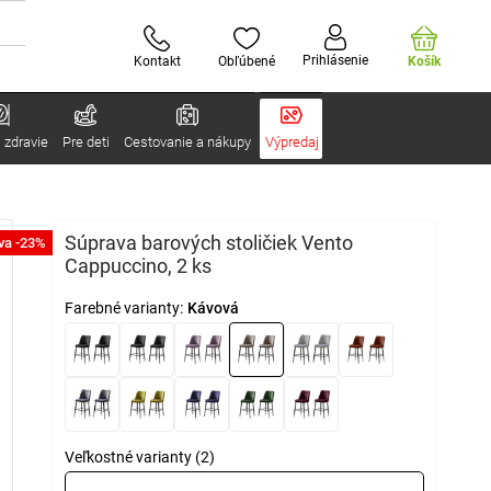
Prihlásenie
Kontakt
Obľúbené
Košík
 zdravie
Pre deti
Cestovanie a nákupy
Výpredaj
Súprava barových stoličiek Vento
va -23%
Cappuccino, 2 ks
Farebné varianty:
Kávová
Veľkostné varianty (2)