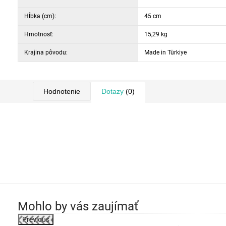
Farba: cappuccino a čierna
Hĺbka (cm):
45 cm
Hmotnosť:
15,29 kg
Krajina pôvodu:
Made in Türkiye
Hodnotenie
Dotazy
(0)
Mohlo by vás zaujímať
Previous