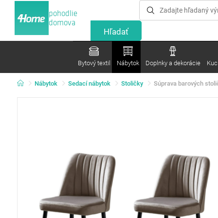
pohodlie
domova
Bytový textil
Nábytok
Doplnky a dekorácie
Kuc
Nábytok
Sedací nábytok
Stoličky
Súprava barových stoli