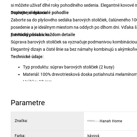
si môžete užívať dlhé roky pohodlného sedenia. Elegantné kovové 
modernej elegancie.
Doprajte si dokonalé pohodlie
Zaborte sa do plyšového sedáka barových stoličiek, čalúneného 1
posedenie a je ideálnym miestom na oddych po dlhom dni. Vďaka ší
pre hodiny relaxácie.
Estetický pôvab v každom detaile
Súprava barových stoličiek sa vyznačuje podmanivou kombináciou f
Elegantný dizajn a čisté línie sa bez námahy kombinujú s akýmkoľve
Technické údaje:
Typ produktu: súprav barových stoličiek (2 kusy)
Materiál: 100% drevotriesková doska potiahnutá melamíno
Hrúbka: 18 mm
Látka: 100% polyester
Šírka: 49 cm
Parametre
Výška: 99 cm
Hĺbka: 45 cm (2 kusy)
Šírka sedáka: 46 cm
Značka:
Hanah Home
Výška sedáka: 65 cm
Nohy: Kovové
Farba:
kávová