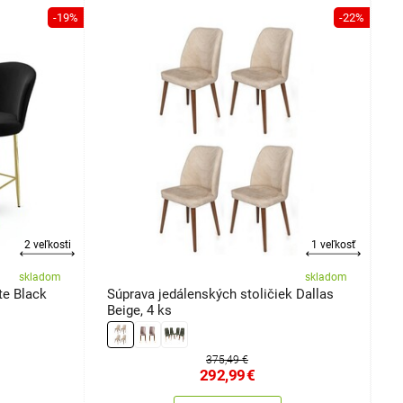
-19%
-22%
2 veľkosti
1 veľkosť
skladom
skladom
te Black
Súprava jedálenských stoličiek Dallas
S
Beige, 4 ks
2
375,49 €
292,99
€