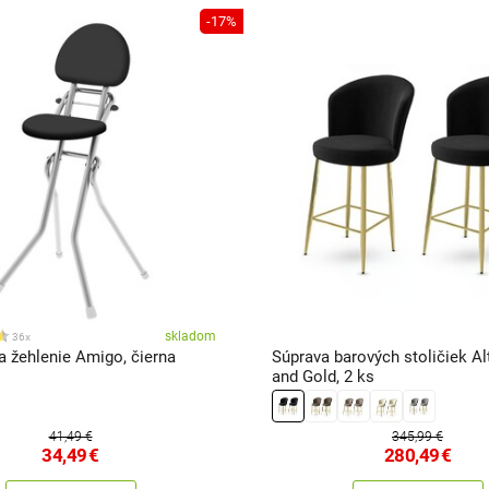
-17%
skladom
36x
a žehlenie Amigo, čierna
Súprava barových stoličiek Al
and Gold, 2 ks
41,49 €
345,99 €
34,49
€
280,49
€