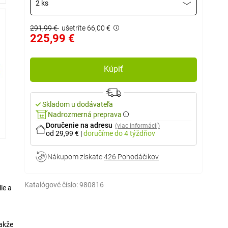
2 ks
291,99 €
ušetríte 66,00 €
225,99 €
Kúpiť
Skladom u dodávateľa
Nadrozmerná preprava
Doručenie na adresu
(viac informácií)
od 29,99 €
|
doručíme
do 4 týždňov
Nákupom získate
426 Pohodáčikov
Katalógové číslo:
980816
ie a
takže