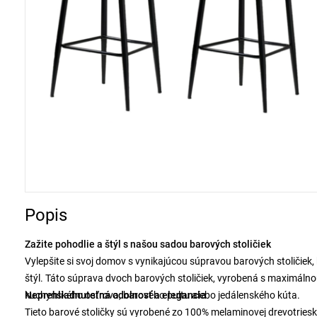
Popis
Zažite pohodlie a štýl s našou sadou barových stoličiek
Vylepšite si svoj domov s vynikajúcou súpravou barových stoličiek,
štýl. Táto súprava dvoch barových stoličiek, vyrobená s maximáln
kuchynského ostrova, barového pultu alebo jedálenského kúta.
Neprehliadnuteľná odolnosť a elegancia
Tieto barové stoličky sú vyrobené zo 100% melaminovej drevotriesk