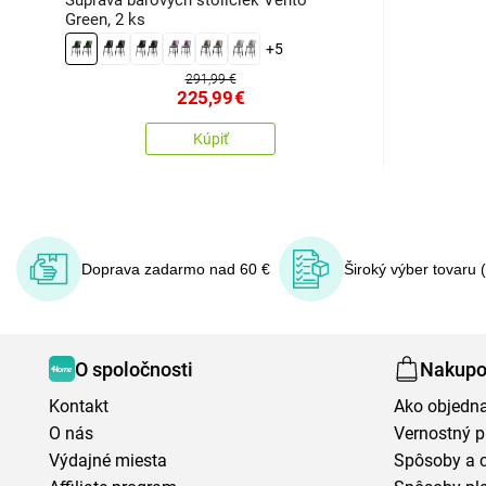
Súprava barových stoličiek Vento
Green, 2 ks
+5
291,99 €
225,99
€
Kúpiť
Doprava zadarmo nad 60 €
Široký výber tovaru 
O spoločnosti
Nakupo
Kontakt
Ako objedn
O nás
Vernostný 
Výdajné miesta
Spôsoby a 