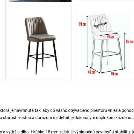
 ktorá je navrhnutá tak, aby do vášho obývacieho priestoru vniesla pohodl
ou starostlivosťou a dôrazom na detail, je dokonalým doplnkom každého
y a vydržia dlho. Hrúbka 18 mm zaisťuje výnimočnú pevnosť a stabilitu, 