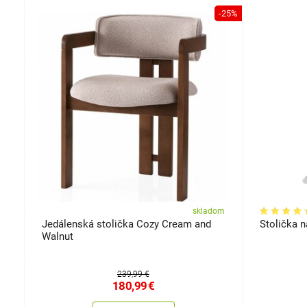
-19%
-25%
om
skladom
Jedálenská stolička Cozy Cream and
Stolička n
Walnut
239,99 €
180,99
€