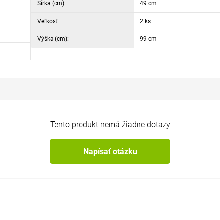
Šírka (cm):
49 cm
Veľkosť:
2 ks
Výška (cm):
99 cm
Tento produkt nemá žiadne dotazy
Napísať otázku