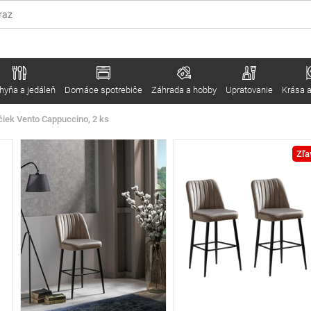
hyňa a jedáleň
Domáce spotrebiče
Záhrada a hobby
Upratovanie
Krása a
čiek Vento Cappuccino, 2 ks
Zľa