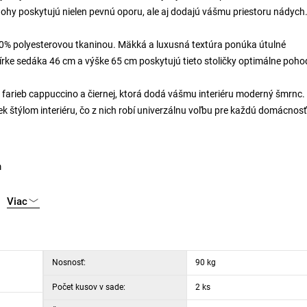
nohy poskytujú nielen pevnú oporu, ale aj dodajú vášmu priestoru nádych
00% polyesterovou tkaninou. Mäkká a luxusná textúra ponúka útulné
rke sedáka 46 cm a výške 65 cm poskytujú tieto stoličky optimálne pohod
arieb cappuccino a čiernej, ktorá dodá vášmu interiéru moderný šmrnc.
k štýlom interiéru, čo z nich robí univerzálnu voľbu pre každú domácnosť
m
Viac
Nosnosť:
90 kg
Počet kusov v sade:
2 ks