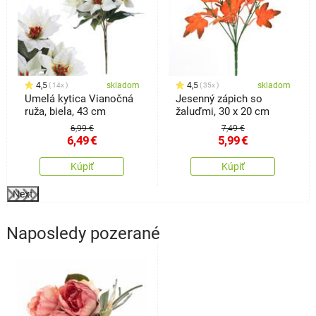
4,5
skladom
4,5
skladom
14x
35x
Umelá kytica Vianočná
Jesenný zápich so
ruža, biela, 43 cm
žaluďmi, 30 x 20 cm
6,99 €
7,49 €
6,49
€
5,99
€
Kúpiť
Kúpiť
Next
Naposledy pozerané