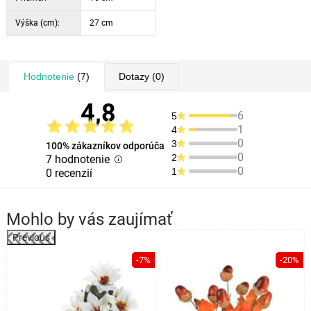
Výška (cm):
27 cm
Hodnotenie
(7)
Dotazy
(0)
4,8
6
5
1
4
0
3
100% zákazníkov odporúča
0
2
7 hodnotenie
0
1
0 recenzií
Mohlo by vás zaujímať
Previous
%
-7%
-20%