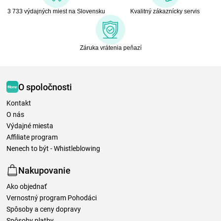
3 733 výdajných miest na Slovensku
Kvalitný zákaznícky servis
Záruka vrátenia peňazí
O spoločnosti
Kontakt
O nás
Výdajné miesta
Affiliate program
Nenech to být - Whistleblowing
Nakupovanie
Ako objednať
Vernostný program Pohodáci
Spôsoby a ceny dopravy
Spôsoby platby