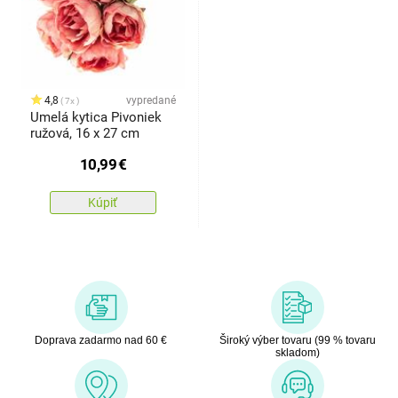
4,8
vypredané
7x
Umelá kytica Pivoniek
ružová, 16 x 27 cm
10,99
€
Kúpiť
Doprava zadarmo nad 60 €
Široký výber tovaru (99 % tovaru
skladom)