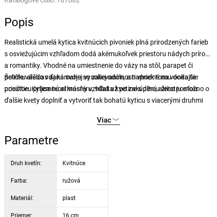
Katalógové číslo:
707082
Popis
Realistická umelá kytica kvitnúcich pivoniek plná prirodzených farieb
s osviežujúcim vzhľadom dodá akémukoľvek priestoru nádych prírody
a romantiky. Vhodné na umiestnenie do vázy na stôl, parapet či
poličku alebo vďaka svojej vysokej odolnosti vhodné na vonkajšie
Šetrite váš čas aj námahu so zalievaním, a napriek tomu dodajte
použitie. Kytica tvorí krásny vzhľad už po zakúpení, alebo ju možno o
priestoru príjemnú atmosféru, vďaka kvetine s dlhou životnosťou.
ďalšie kvety doplniť a vytvoriť tak bohatú kyticu s viacerými druhmi
kvetov, alebo naopak využiť kvety pivoniek oddelene na ďalšie
Viac
dekorácie.
Parametre
Druh kvetín:
Kvitnúce
Farba:
ružová
Materiál:
plast
Priemer:
16 cm