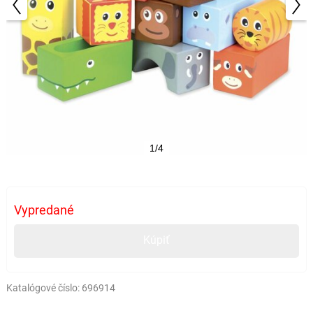
1/4
Vypredané
Kúpiť
Katalógové číslo:
696914