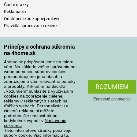
Časté otázky
Reklamácia
Odstúpenie od kúpnej zmluvy
Pravidlá spracovania recenzií
Spôsoby dopravy
Princípy a ochrana súkromia
na 4home.sk
4home.sk prispôsobujeme na mieru
Spôsoby platby
vám. Na základe vášho správania na
webe pomocou súborov cookies
personalizujeme jeho obsah a
zobrazujeme vám relevantné ponuky
Spoľahlivý obchod
ROZUMIEM
a produkty. Kliknutím na tlačidlo
„Rozumiem“ súhlasíte s využívaním
cookies na zobrazenie cielenej
Podrobné nastavenie
reklamy v reklamných sieťach na
ďalších weboch. Personalizáciu a
cielenú reklamu si môžete
podrobnejšie nastaviť alebo
kedykoľvek vypnúť v
Nastavenie
súkromia
Tieto internetové stránky používajú
súbory cookie. Viac informáciu
tu
.