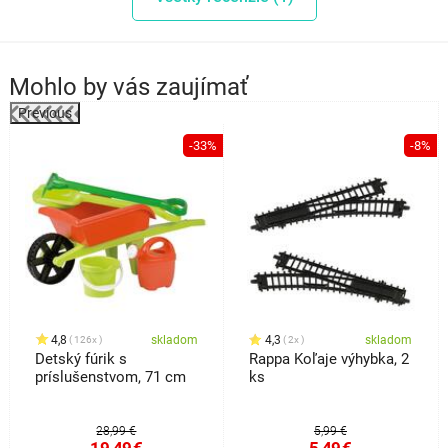
Mohlo by vás zaujímať
Previous
%
-33%
-8%
4,8
skladom
4,3
skladom
126x
2x
Detský fúrik s
Rappa Koľaje výhybka, 2
príslušenstvom, 71 cm
ks
28,99 €
5,99 €