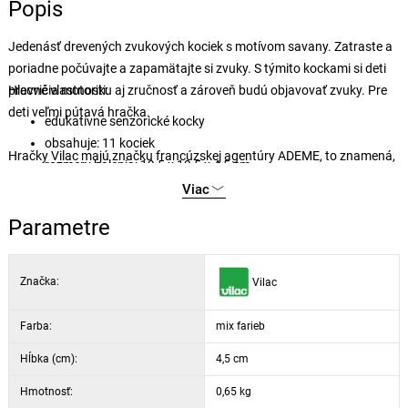
Popis
Jedenásť drevených zvukových kociek s motívom savany. Zatraste a
poriadne počúvajte a zapamätajte si zvuky. S týmito kockami si deti
precvičia motoriku aj zručnosť a zároveň budú objavovať zvuky. Pre
Hlavné vlastnosti:
deti veľmi pútavá hračka.
edukatívne senzorické kocky
obsahuje: 11 kociek
Hračky Vilac majú značku francúzskej agentúry ADEME, to znamená,
rozmery balenia: 19,5 x 19,5 x 4,5 cm
že tieto drevené hračky sú vyrábané ekologicky. Šetria životné
Viac
prostredie, neznečisťujú pôdu, vodu a vzduch, neplytvajú energiami.
Parametre
Značka:
Vilac
Farba:
mix farieb
Hĺbka (cm):
4,5 cm
Hmotnosť:
0,65 kg