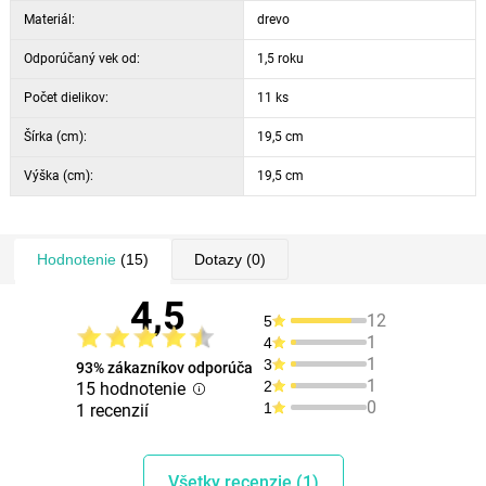
Materiál:
drevo
Odporúčaný vek od:
1,5 roku
Počet dielikov:
11 ks
Šírka (cm):
19,5 cm
Výška (cm):
19,5 cm
Hodnotenie
(15)
Dotazy
(0)
4,5
12
5
1
4
1
3
93% zákazníkov odporúča
1
2
15 hodnotenie
0
1
1 recenzií
Všetky recenzie (1)