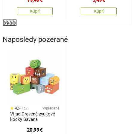
19,49
€
5,49
€
Kúpiť
Kúpiť
Next
Naposledy pozerané
4,5
vypredané
15x
Vilac Drevené zvukové
kocky Savana
20,99
€