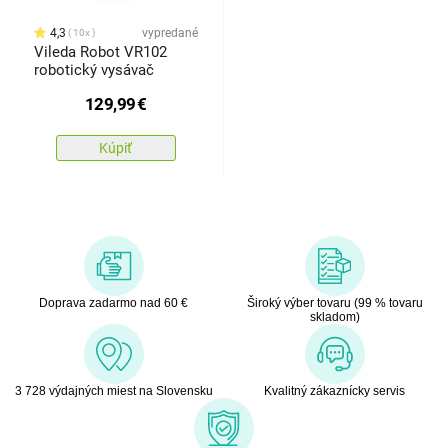
4,3
vypredané
10x
Vileda Robot VR102
robotický vysávač
129,99
€
Kúpiť
Doprava zadarmo nad 60 €
Široký výber tovaru (99 % tovaru
skladom)
3 728 výdajných miest na Slovensku
Kvalitný zákaznícky servis