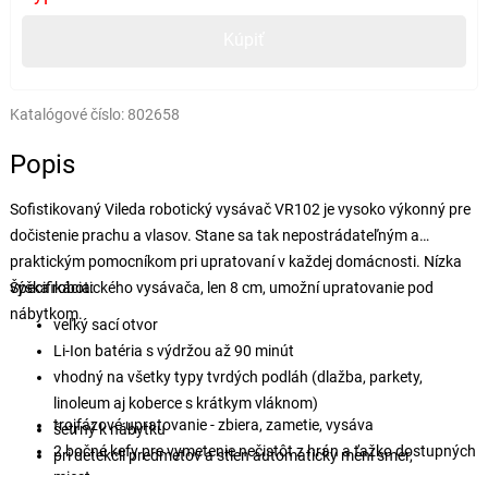
Kúpiť
Katalógové číslo:
802658
Popis
Sofistikovaný Vileda robotický vysávač VR102 je vysoko výkonný pre
dočistenie prachu a vlasov. Stane sa tak nepostrádateľným a
praktickým pomocníkom pri upratovaní v každej domácnosti. Nízka
výška robotického vysávača, len 8 cm, umožní upratovanie pod
Špecifikácia:
nábytkom.
veľký sací otvor
Li-Ion batéria s výdržou až 90 minút
vhodný na všetky typy tvrdých podláh (dlažba, parkety,
linoleum aj koberce s krátkym vláknom)
trojfázové upratovanie - zbiera, zametie, vysáva
šetrný k nábytku
2 bočné kefy pre vymetenie nečistôt z hrán a ťažko dostupných
pri detekcii predmetov a stien automaticky mení smer,
miest
špeciálne senzory zamedzia pádu zo schodov