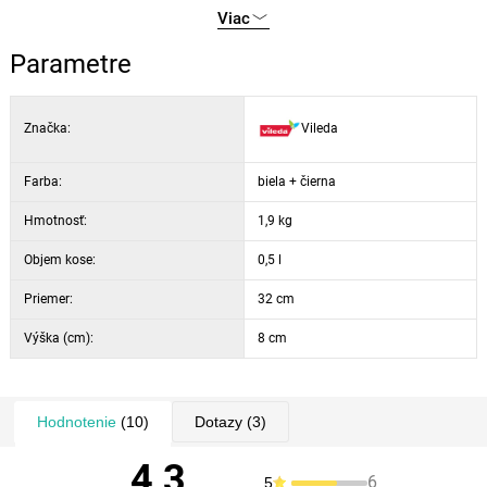
2 úrovne výkonu: štandardný a tichý
Viac
3 čistiace vzory: špirála, cik-cak, auto
Parametre
Značka:
Vileda
Farba:
biela + čierna
Hmotnosť:
1,9 kg
Objem kose:
0,5 l
Priemer:
32 cm
Výška (cm):
8 cm
Hodnotenie
(10)
Dotazy
(3)
4,3
6
5