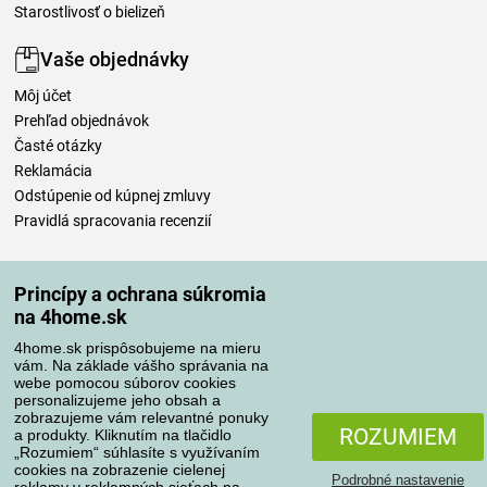
Starostlivosť o bielizeň
Vaše objednávky
Môj účet
Prehľad objednávok
Časté otázky
Reklamácia
Odstúpenie od kúpnej zmluvy
Pravidlá spracovania recenzií
Spôsoby dopravy
Princípy a ochrana súkromia
na 4home.sk
4home.sk prispôsobujeme na mieru
Spôsoby platby
vám. Na základe vášho správania na
webe pomocou súborov cookies
personalizujeme jeho obsah a
zobrazujeme vám relevantné ponuky
Spoľahlivý obchod
ROZUMIEM
a produkty. Kliknutím na tlačidlo
„Rozumiem“ súhlasíte s využívaním
cookies na zobrazenie cielenej
Podrobné nastavenie