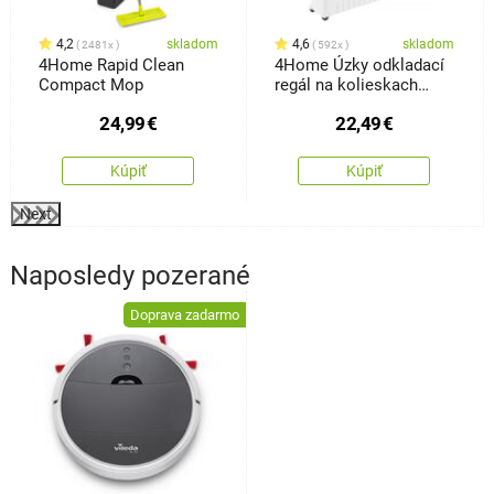
4,2
skladom
4,6
skladom
2481x
592x
4Home Rapid Clean
4Home Úzky odkladací
Compact Mop
regál na kolieskach
Slim Jim
24,99
€
22,49
€
Kúpiť
Kúpiť
Next
Naposledy pozerané
Doprava zadarmo