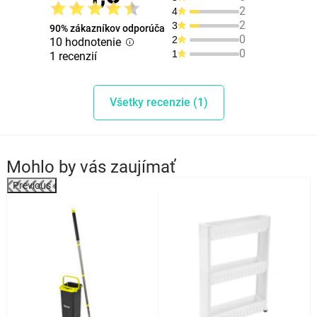
2
4
2
3
90% zákazníkov odporúča
0
2
10 hodnotenie
0
1
1 recenzií
Všetky recenzie (1)
Mohlo by vás zaujímať
Previous
%