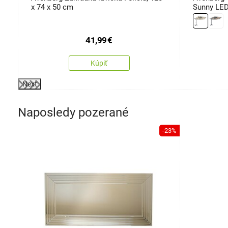
x 74 x 50 cm
Sunny LED
41,99
€
Kúpiť
Next
Naposledy pozerané
-23%