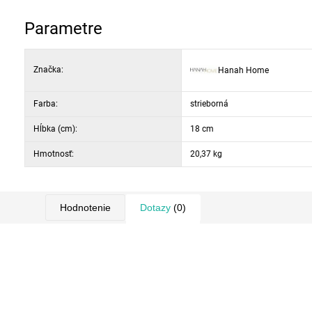
Nastaviteľné: horizontálne a vertikálne na stene
Parametre
Farba: strieborná
Značka:
Hanah Home
Farba:
strieborná
Hĺbka (cm):
18 cm
Hmotnosť:
20,37 kg
Hodnotenie
Dotazy
(0)