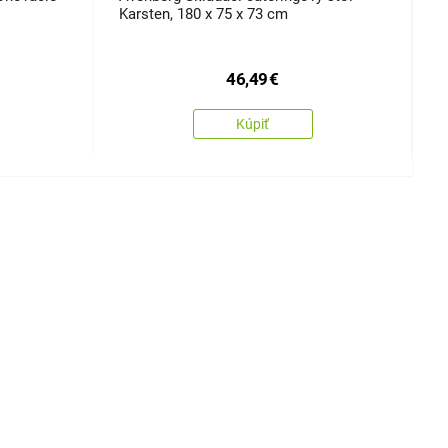
Karsten, 180 x 75 x 73 cm
46,49
€
Kúpiť