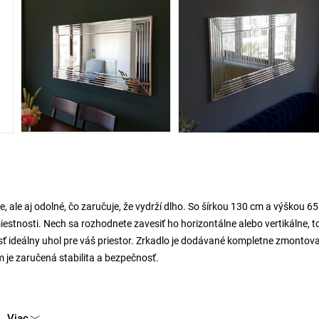
e, ale aj odolné, čo zaručuje, že vydrží dlho. So šírkou 130 cm a výškou 6
iestnosti. Nech sa rozhodnete zavesiť ho horizontálne alebo vertikálne, t
sť ideálny uhol pre váš priestor. Zrkadlo je dodávané kompletne zmontov
 je zaručená stabilita a bezpečnosť.
Viac