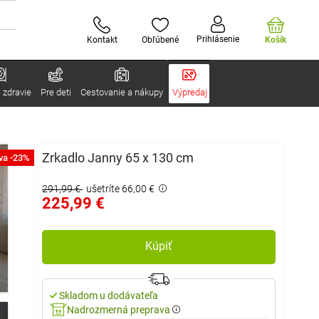
Prihlásenie
Kontakt
Obľúbené
Košík
 zdravie
Pre deti
Cestovanie a nákupy
Výpredaj
Zrkadlo Janny 65 x 130 cm
va -23%
291,99 €
ušetríte 66,00 €
225,99 €
Kúpiť
Skladom u dodávateľa
Nadrozmerná preprava