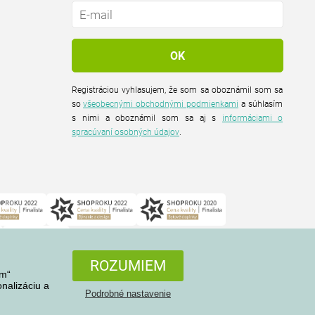
Registráciou vyhlasujem, že som sa oboznámil som sa
so
všeobecnými obchodnými podmienkami
a súhlasím
s nimi a oboznámil som sa aj s
informáciami o
spracúvaní osobných údajov
.
ROZUMIEM
em“
nalizáciu a
Podrobné nastavenie
Všetky práva vyhradené © 2004-2026 4home, a.s.