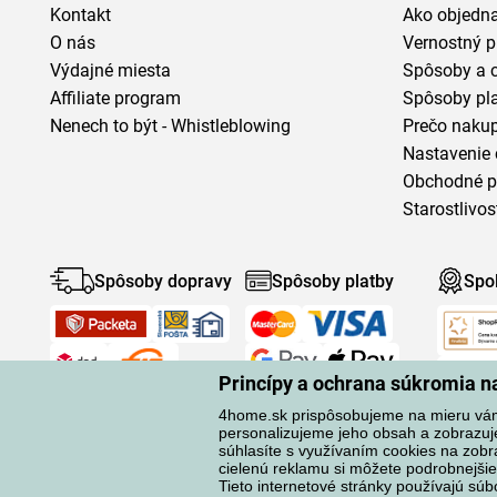
Kontakt
Ako objedn
O nás
Vernostný 
Výdajné miesta
Spôsoby a 
Affiliate program
Spôsoby pl
Nenech to být - Whistleblowing
Prečo naku
Nastavenie 
Obchodné 
Starostlivos
Spôsoby dopravy
Spôsoby platby
Spo
Princípy a ochrana súkromia 
4home.sk prispôsobujeme na mieru vá
personalizujeme jeho obsah a zobrazuj
súhlasíte s využívaním cookies na zobr
cielenú reklamu si môžete podrobnejšie
Ochrana osobných údajov
Tieto internetové stránky používajú súb