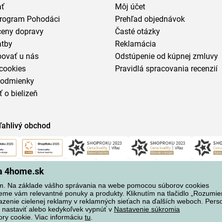
ať
Môj účet
program Pohodáci
Prehľad objednávok
ceny dopravy
Časté otázky
atby
Reklamácia
povať u nás
Odstúpenie od kúpnej zmluvy
cookies
Pravidlá spracovania recenzií
podmienky
ť o bielizeň
ľahlivý obchod
na 4home.sk
m. Na základe vášho správania na webe pomocou súborov cookies
eme vám relevantné ponuky a produkty. Kliknutím na tlačidlo „Rozumi
azenie cielenej reklamy v reklamných sieťach na ďalších weboch. Perso
 nastaviť alebo kedykoľvek vypnúť v
Nastavenie súkromia
ory cookie. Viac informáciu
tu
.