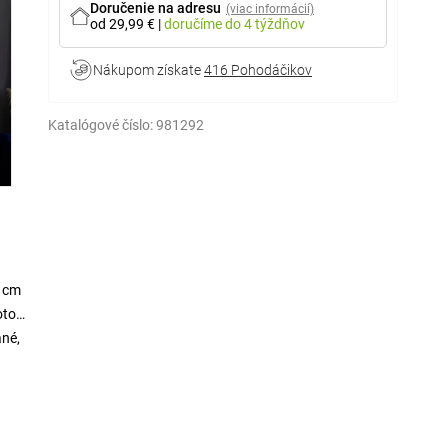
Doručenie na adresu
(viac informácií)
od 29,99 €
|
doručíme
do 4 týždňov
Nákupom získate
416 Pohodáčikov
Katalógové číslo:
981292
5 cm
oto
ané,