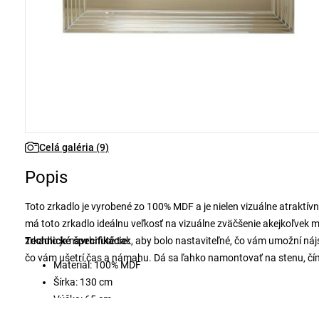
Celá galéria (9)
Popis
Toto zrkadlo je vyrobené zo 100% MDF a je nielen vizuálne atraktívn
má toto zrkadlo ideálnu veľkosť na vizuálne zväčšenie akejkoľvek m
zrkadlo je navrhnuté tak, aby bolo nastaviteľné, čo vám umožní náj
Technické špecifikácie:
čo vám ušetrí čas a námahu. Dá sa ľahko namontovať na stenu, čím
Materiál: 100% MDF
Šírka: 130 cm
Výška: 65 cm
Možnosť montáže na stenu: áno