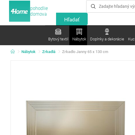
pohodlie
domova
Bytový textil
Nábytok
Doplnky a dekorácie
Kuc
Nábytok
Zrkadlá
Zrkadlo Janny 65 x 130 cm