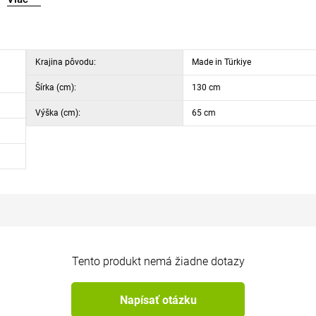
Krajina pôvodu:
Made in Türkiye
Šírka (cm):
130 cm
Výška (cm):
65 cm
Tento produkt nemá žiadne dotazy
Napísať otázku