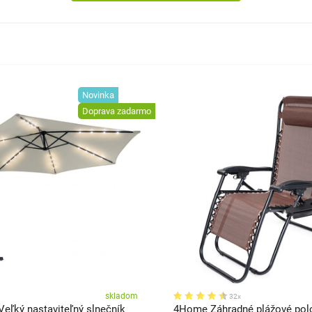
Novinka
Doprava zadarmo
skladom
32x
Veľký nastaviteľný slnečník
4Home Záhradné plážové pol