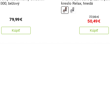
300, béžový
kreslo Relax, hnedá
77,99 €
79,99
€
50,49
€
Kúpiť
Kúpiť