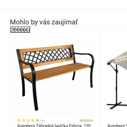
Mohlo by vás zaujímať
Previous
darmo
om
skladom
14x
Avenberg Záhradná lavička Felicia, 120
Avenberg 