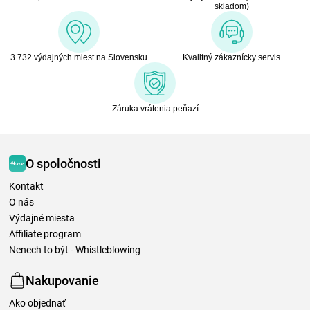
skladom)
3 732 výdajných miest na Slovensku
Kvalitný zákaznícky servis
Záruka vrátenia peňazí
O spoločnosti
Kontakt
O nás
Výdajné miesta
Affiliate program
Nenech to být - Whistleblowing
Nakupovanie
Ako objednať