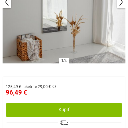
1/4
125,49 €
ušetríte 29,00 €
96,49 €
Kúpiť