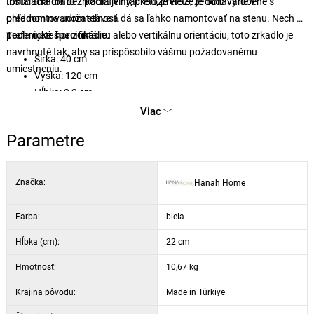
tohto zrkadla bez pocitu viny, pretože viete, že bolo vyrobené s
Inštalácia tohto zrkadla je hračkou, pretože je dodávané v
ohľadom na udržateľnosť.
predmontovanom stave a dá sa ľahko namontovať na stenu. Nech už
preferujete horizontálnu alebo vertikálnu orientáciu, toto zrkadlo je
Technické špecifikácie:
navrhnuté tak, aby sa prispôsobilo vášmu požadovanému
Šírka: 40 cm
umiestneniu.
Výška: 120 cm
Hĺbka: 2,2 cm
Materiál: 100% melamínom potiahnutá drevotriesková doska
Viac
Odolné voči vlhkosti
Parametre
PVC pásiky
Šetrné k životnému prostrediu
Možnosť montáže na stenu
Značka:
Hanah Home
Zmontované
Nastaviteľné horizontálne a vertikálne
Farba:
biela
Farba: biela
Hĺbka (cm):
22 cm
Hmotnosť:
10,67 kg
Krajina pôvodu:
Made in Türkiye