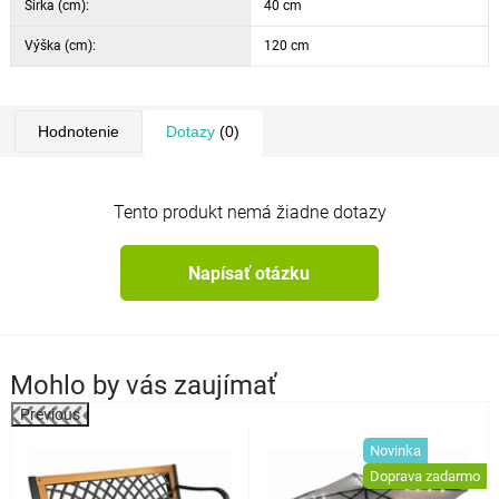
Šírka (cm):
40 cm
Výška (cm):
120 cm
Hodnotenie
Dotazy
(0)
Tento produkt nemá žiadne dotazy
Napísať otázku
Mohlo by vás zaujímať
Previous
Novinka
o
Doprava zadarmo