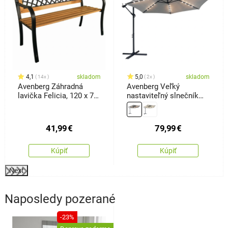
4,1
skladom
5,0
skladom
14x
2x
Avenberg Záhradná
Avenberg Veľký
lavička Felicia, 120 x 74
nastaviteľný slnečník
x 50 cm
Sunny LED300, sivý
41,99
€
79,99
€
Kúpiť
Kúpiť
Next
Naposledy pozerané
-23%