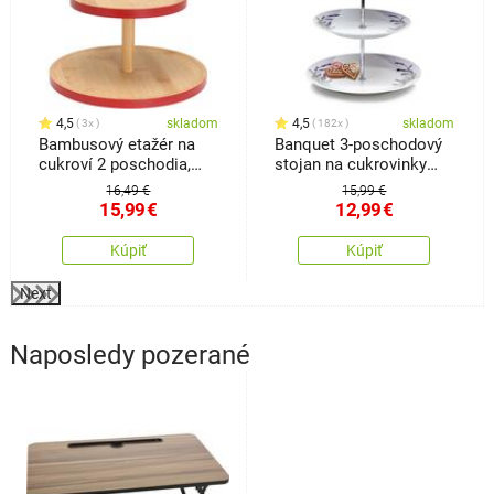
4,5
skladom
4,5
skladom
3x
182x
Bambusový etažér na
Banquet 3-poschodový
cukroví 2 poschodia,
stojan na cukrovinky
červená
Lavender
16,49 €
15,99 €
15,99
€
12,99
€
Kúpiť
Kúpiť
Next
Naposledy pozerané