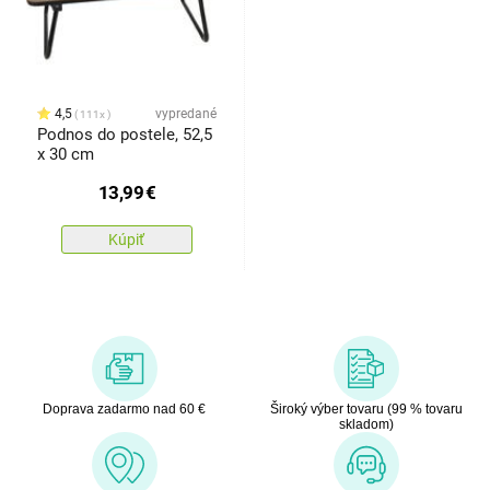
4,5
vypredané
111x
Podnos do postele, 52,5
x 30 cm
13,99
€
Kúpiť
Doprava zadarmo nad 60 €
Široký výber tovaru (99 % tovaru
skladom)