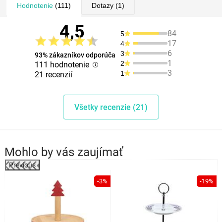
Hodnotenie
(111)
Dotazy
(1)
4,5
84
5
17
4
6
3
93% zákazníkov odporúča
1
2
111 hodnotenie
3
1
21 recenzií
Všetky recenzie (21)
Mohlo by vás zaujímať
Previous
%
-3%
-19%