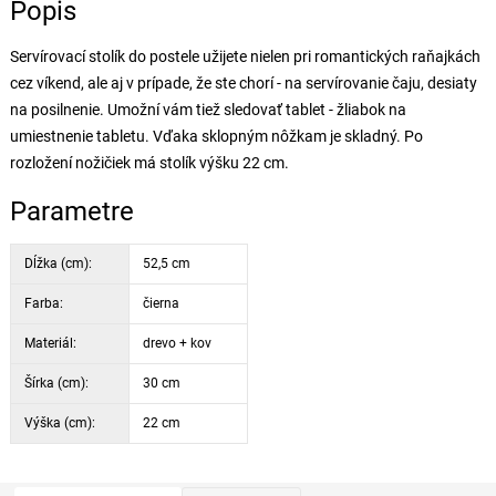
Popis
Servírovací stolík do postele užijete nielen pri romantických raňajkách
cez víkend, ale aj v prípade, že ste chorí - na servírovanie čaju, desiaty
na posilnenie. Umožní vám tiež sledovať tablet - žliabok na
umiestnenie tabletu. Vďaka sklopným nôžkam je skladný. Po
rozložení nožičiek má stolík výšku 22 cm.
Parametre
Dĺžka (cm):
52,5 cm
Farba:
čierna
Materiál:
drevo + kov
Šírka (cm):
30 cm
Výška (cm):
22 cm