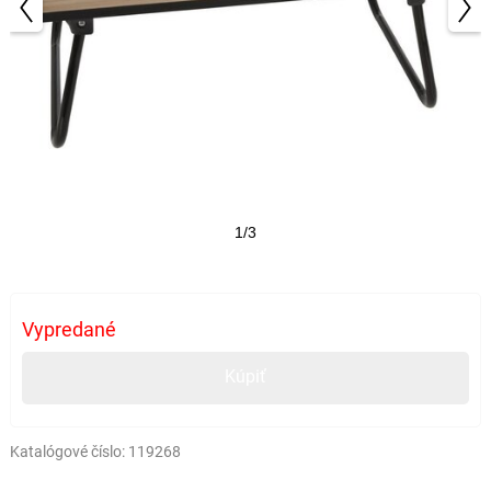
1/3
Vypredané
Kúpiť
Katalógové číslo:
119268