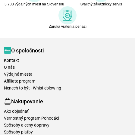
3 733 výdajných miest na Slovensku
Kvalitný zákaznícky servis
Záruka vrátenia peňazí
O spoločnosti
Kontakt
O nás
Výdajné miesta
Affiliate program
Nenech to být - Whistleblowing
Nakupovanie
Ako objednať
Vernostný program Pohodáci
Spôsoby a ceny dopravy
Spôsoby platby