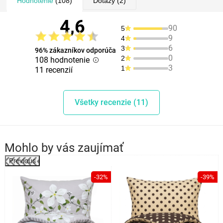
Hodnotenie
(108)
Dotazy
(2)
4,6
90
5
9
4
6
3
96% zákazníkov odporúča
0
2
108 hodnotenie
3
1
11 recenzií
Všetky recenzie (11)
Mohlo by vás zaujímať
Previous
%
-32%
-39%