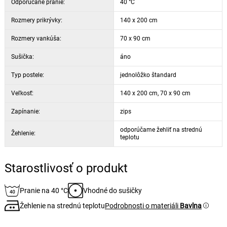
Odporúčané pranie:
40 °C
Rozmery prikrývky:
140 x 200 cm
Rozmery vankúša:
70 x 90 cm
Sušička:
áno
Typ postele:
jednolôžko štandard
Veľkosť:
140 x 200 cm, 70 x 90 cm
Zapínanie:
zips
odporúčame žehliť na strednú
Žehlenie:
teplotu
Starostlivosť o produkt
Pranie na 40 °C
Vhodné do sušičky
Žehlenie na strednú teplotu
Podrobnosti o materiáli
Bavlna