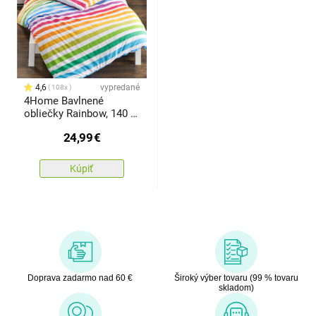
4,6
vypredané
108x
4Home Bavlnené
obliečky Rainbow, 140 x
200 cm, 70 x 90 cm
24,99
€
Kúpiť
Doprava zadarmo nad 60 €
Široký výber tovaru (99 % tovaru
skladom)