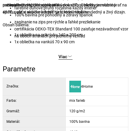
ustlanie bez zložitého otáčania.
nezávadné a vhodné aj pre citlivú pokožku. Obliečky je možné prať na
premysleného spracovania je skvelou voľbou nielen pre vlastnú
farebné dúhové pruhy rozjasnia každý interiér
40 °C, sušiť v sušičke a žehliť na strednú teplotu.
spálňu, ale aj ako darček pre tých, ktorí milujú nevšedný a živý dizajn.
100% bavlna pre pohodlný a zdravý spánok
zapínanie na zips pre rýchle a ľahké prezliekanie
Obsah balenia:
certifikácia OEKO-TEX Standard 100 zaisťuje nezávadnosť vzor
1x obliečka na prikrývku 140 x 200 cm
na oboch stranách pre jednotný vzhľad
1x obliečka na vankúš 70 x 90 cm
Viac
Parametre
Značka:
4Home
Farba:
mix farieb
Gramáž:
120 g/m2
Materiál:
100% bavlna