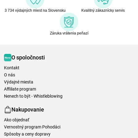
3 734 výdajných miest na Slovensku
Kvalitný zákaznícky servis
Záruka vrátenia peňazí
O spoločnosti
Kontakt
O nás
Výdajné miesta
Affiliate program
Nenech to být - Whistleblowing
Nakupovanie
Ako objednať
Vernostný program Pohodáci
Spôsoby a ceny dopravy