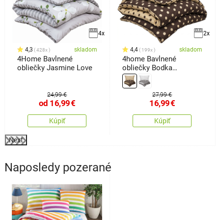
4x
2x
4,3
skladom
4,4
skladom
428x
199x
4Home Bavlnené
4home Bavlnené
obliečky Jasmine Love
obliečky Bodka
Čokoláda, 140 x 220 cm,
70 x 90 cm
24,99 €
27,99 €
od
16,99
€
16,99
€
Kúpiť
Kúpiť
Next
Naposledy pozerané