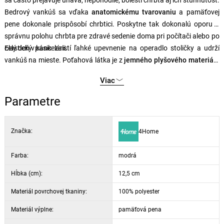
sa často prejavuje únava, nepohodlie, bolesti chrbta aj ich stuhnutosť.
Bedrový vankúš sa vďaka
anatomickému tvarovaniu
a pamäťovej
pene dokonale prispôsobí chrbtici. Poskytne tak dokonalú oporu a
správnu polohu chrbta pre zdravé sedenie doma pri počítači alebo po
celý deň v kancelárii.
Elastický pásik zaistí ľahké upevnenie na operadlo stoličky a udrží
vankúš na mieste. Poťahová látka je z
jemného plyšového materiálu
príjemného na dotyk. Poťah je snímateľný a opatrený zipsom, možno
Viac
ho prať v práčke.
Parametre
Značka:
4Home
Farba:
modrá
Hĺbka (cm):
12,5 cm
Materiál povrchovej tkaniny:
100% polyester
Materiál výplne:
pamäťová pena