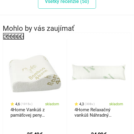
Všetky recenzie (50)
Mohlo by vás zaujímať
Previous
4,6
skladom
4,3
skladom
1015x
308x
4Home Vankúš z
4Home Relaxačný
pamäťovej peny
vankúš Náhradný
Bamboo profilovaný, 30
manžel z pamäťovej
x 50 cm
peny Bamboo, 45 x 120
cm