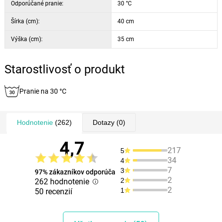
Odporúčané pranie:
30 °C
Šírka (cm):
40 cm
Výška (cm):
35 cm
Starostlivosť o produkt
Pranie na 30 °C
Hodnotenie
(262)
Dotazy
(0)
4,7
217
5
34
4
7
3
97% zákazníkov odporúča
2
2
262 hodnotenie
2
1
50 recenzií