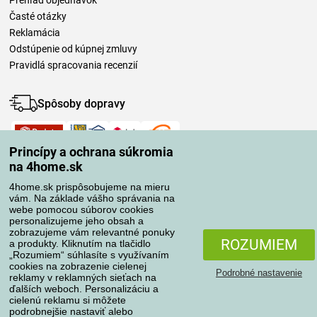
Prehľad objednávok
Časté otázky
Reklamácia
Odstúpenie od kúpnej zmluvy
Pravidlá spracovania recenzií
Spôsoby dopravy
Princípy a ochrana súkromia
Spôsoby platby
na 4home.sk
4home.sk prispôsobujeme na mieru
vám. Na základe vášho správania na
Spoľahlivý obchod
webe pomocou súborov cookies
personalizujeme jeho obsah a
zobrazujeme vám relevantné ponuky
ROZUMIEM
a produkty. Kliknutím na tlačidlo
„Rozumiem“ súhlasíte s využívaním
cookies na zobrazenie cielenej
Podrobné nastavenie
reklamy v reklamných sieťach na
ďalších weboch. Personalizáciu a
cielenú reklamu si môžete
podrobnejšie nastaviť alebo