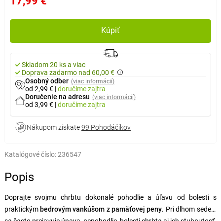
17,99 €
Kúpiť
Skladom 20 ks a viac
Doprava zadarmo nad 60,00 €
Osobný odber
(viac informácií)
od 2,99 €
|
doručíme
zajtra
Doručenie na adresu
(viac informácií)
od 3,99 €
|
doručíme
zajtra
Nákupom získate
99 Pohodáčikov
Katalógové číslo:
236547
Popis
Doprajte svojmu chrbtu dokonalé pohodlie a úľavu od bolesti s
praktickým
bedrovým vankúšom z pamäťovej peny
. Pri dlhom sedení