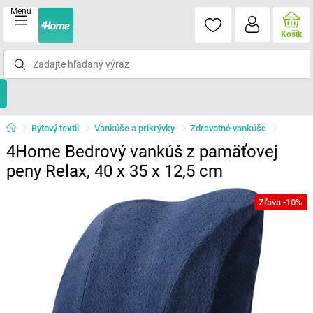
Menu
Košík
Bytový textil
Vankúše a prikrývky
Zdravotné vankúše
4Home Bedrový vankúš z pamäťovej
peny Relax, 40 x 35 x 12,5 cm
Zľava -10%