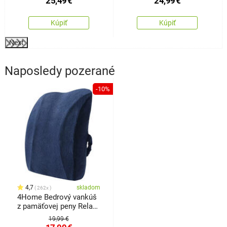
25,49
€
24,99
€
Kúpiť
Kúpiť
Next
Naposledy pozerané
-10%
4,7
skladom
262x
4Home Bedrový vankúš
z pamäťovej peny Relax,
40 x 35 x 12,5 cm
19,99 €