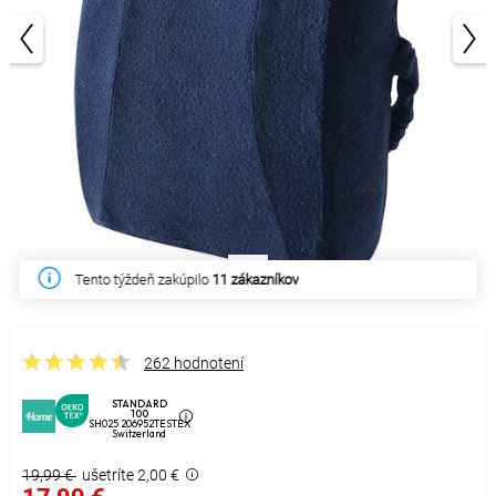
1/4
Tento týždeň zakúpilo
11 zákazníkov
262 hodnotení
STANDARD
100
SH025 206952TESTEX
Switzerland
19,99 €
ušetríte 2,00 €