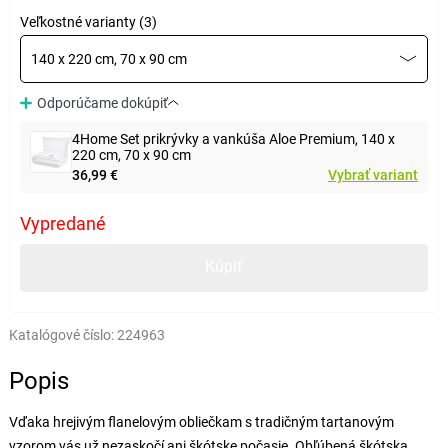
Veľkostné varianty (3)
140 x 220 cm, 70 x 90 cm
Odporúčame dokúpiť
4Home Set prikrývky a vankúša Aloe Premium, 140 x
220 cm, 70 x 90 cm
36,99 €
Vybrať variant
Vypredané
Kúpiť
Katalógové číslo:
224963
Popis
Vďaka hrejivým flanelovým obliečkam s tradičným tartanovým
vzorom vás už nezaskočí ani škótske počasie. Obľúbená škótska