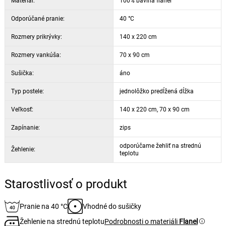
Materiál:
100% bavlna flanel
Odporúčané pranie:
40 °C
Rozmery prikrývky:
140 x 220 cm
Rozmery vankúša:
70 x 90 cm
Sušička:
áno
Typ postele:
jednolôžko predĺžená dĺžka
Veľkosť:
140 x 220 cm, 70 x 90 cm
Zapínanie:
zips
odporúčame žehliť na strednú
Žehlenie:
teplotu
Starostlivosť o produkt
Pranie na 40 °C
Vhodné do sušičky
Žehlenie na strednú teplotu
Podrobnosti o materiáli
Flanel