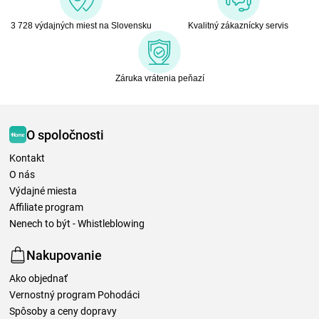
3 728 výdajných miest na Slovensku
Kvalitný zákaznícky servis
Záruka vrátenia peňazí
O spoločnosti
Kontakt
O nás
Výdajné miesta
Affiliate program
Nenech to být - Whistleblowing
Nakupovanie
Ako objednať
Vernostný program Pohodáci
Spôsoby a ceny dopravy