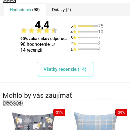
Hodnotenie
(98)
Dotazy
(2)
4,4
75
5
10
4
7
3
90% zákazníkov odporúča
2
2
98 hodnotenie
4
1
14 recenzií
Všetky recenzie (14)
Mohlo by vás zaujímať
Previous
%
-31%
-29%