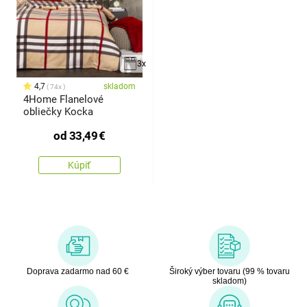
3x
4,7
skladom
74x
4Home Flanelové
obliečky Kocka
od
33,49
€
Kúpiť
Doprava zadarmo nad 60 €
Široký výber tovaru (99 % tovaru
skladom)