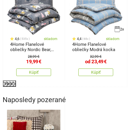
2x
4,6
skladom
4,4
skladom
535x
68x
4Home Flanelové
4Home Flanelové
obliečky Nordic Bear,
obliečky Modrá kocka
140 x 200 cm, 70 x 90
28,99 €
32,99 €
cm
19,99
€
od
23,49
€
Kúpiť
Kúpiť
Next
Naposledy pozerané