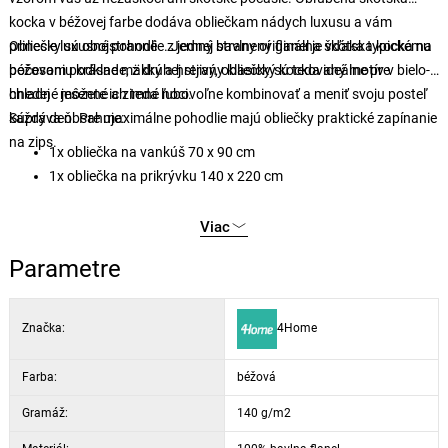
kocka v béžovej farbe dodáva obliečkam nádych luxusu a vám
prinesie luxusné pohodlie. Jemný bavlnený flanel je vďaka typickému
Obliečky sú obojstranné - z jednej strany originálna škótska kocka na
počesaniu krásne mäkký a hrejivý, obliečky sú teda ideálne pre
béžovom podklade, z druhej strany klasický kockovaný motív v bielo-
chladné jesenné a zimné noci.
hnedej - môžete ich teda ľubovoľne kombinovať a meniť svoju posteľ
každý deň. Pre maximálne pohodlie majú obliečky praktické zapínanie
Súprava obsahuje:
na zips.
1x obliečka na vankúš 70 x 90 cm
1x obliečka na prikrývku 140 x 220 cm
Viac
Parametre
Značka:
4Home
Farba:
béžová
Gramáž:
140 g/m2