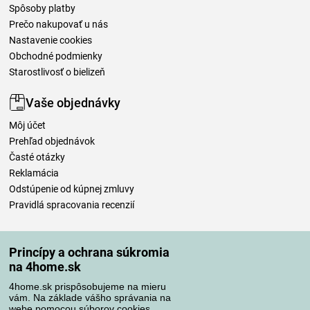
Spôsoby platby
Prečo nakupovať u nás
Nastavenie cookies
Obchodné podmienky
Starostlivosť o bielizeň
Vaše objednávky
Môj účet
Prehľad objednávok
Časté otázky
Reklamácia
Odstúpenie od kúpnej zmluvy
Pravidlá spracovania recenzií
Spôsoby dopravy
Princípy a ochrana súkromia
na 4home.sk
4home.sk prispôsobujeme na mieru
Spôsoby platby
vám. Na základe vášho správania na
webe pomocou súborov cookies