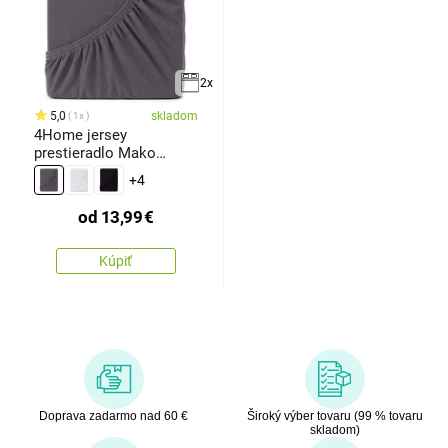
2x
5,0
skladom
1x
4Home jersey
prestieradlo Mako
antracit
+4
od
13,99
€
Kúpiť
Doprava zadarmo nad 60 €
Široký výber tovaru (99 % tovaru
skladom)