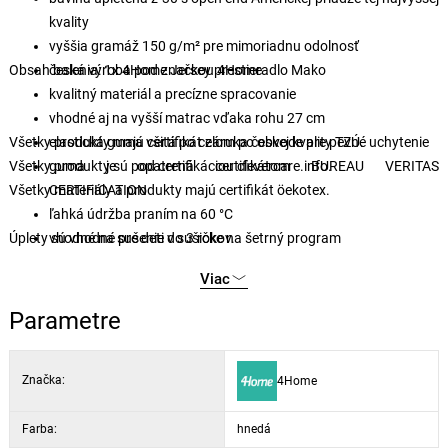
kvality
vyššia gramáž 150 g/m² pre mimoriadnu odolnosť
Obsah balenia: 1x 4Home Jersey prestieradlo Mako
česká výroba pod značkou 4Home
kvalitný materiál a precízne spracovanie
vhodné aj na vyšší matrac vďaka rohu 27 cm
Všetky produkty majú certifikát záruka českej kvality TZÚ.
elastická guma všitá po celom po obvode pre pevné uchytenie
Všetky produkty sú pod certifikáciou clevercare.info.
guma je opatrená certifikátom BUREAU VERITAS
Všetky materiály a produkty majú certifikát öekotex.
CERTIFICATION
ľahká údržba praním na 60 °C
Úplety sú vhodné pre deti do 3 rokov.
vhodné na sušenie v sušičke na šetrný program
decentné a elegantné farby
Viac
Parametre
Značka:
4Home
Farba:
hnedá