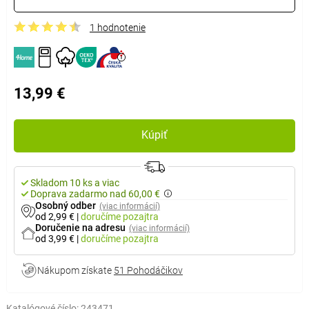
1 hodnotenie
13,99 €
Kúpiť
Skladom 10 ks a viac
Doprava zadarmo nad 60,00 €
Osobný odber
(viac informácií)
od 2,99 €
|
doručíme
pozajtra
Doručenie na adresu
(viac informácií)
od 3,99 €
|
doručíme
pozajtra
Nákupom získate
51 Pohodáčikov
Katalógové číslo:
243471