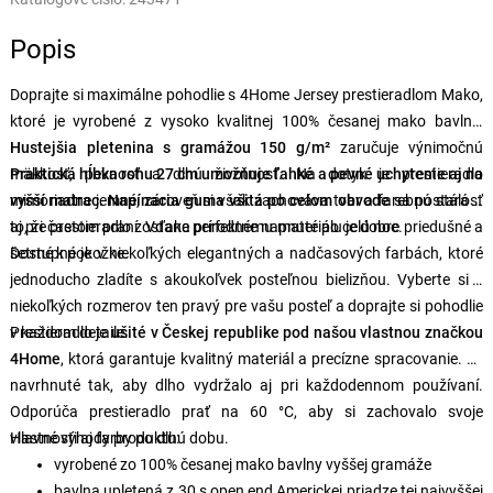
Popis
Doprajte si maximálne pohodlie s 4Home Jersey prestieradlom Mako,
ktoré je vyrobené z vysoko kvalitnej 100% česanej mako bavlny.
Hustejšia pletenina s gramážou 150 g/m²
zaručuje výnimočnú
mäkkosť, pevnosť a dlhú životnosť. Na dotyk je prestieradlo
Praktická hĺbka rohu 27 cm umožňuje ľahké a pevné uchytenie aj na
mimoriadne jemné, zároveň si však zachováva tvar a farebnú stálosť
vyšší matrac. Napínacia guma všitá po celom obvode
sa postará o
aj pri častom praní. Vďaka prírodnému materiálu je dobre priedušné a
to, že prestieradlo zostane perfektne napnuté po celú noc.
šetrné k pokožke.
Dostupné je v niekoľkých elegantných a nadčasových farbách, ktoré
jednoducho zladíte s akoukoľvek posteľnou bielizňou. Vyberte si z
niekoľkých rozmerov ten pravý pre vašu posteľ a doprajte si pohodlie
v každom detaile.
Prestieradlo je
ušité v Českej republike pod našou vlastnou značkou
4Home
, ktorá garantuje kvalitný materiál a precízne spracovanie. Je
navrhnuté tak, aby dlho vydržalo aj pri každodennom používaní.
Odporúča prestieradlo prať na 60 °C, aby si zachovalo svoje
vlastnosti aj farby po dlhú dobu.
Hlavné výhody produktu:
vyrobené zo 100% česanej mako bavlny vyššej gramáže
bavlna upletená z 30 s open end Americkej priadze tej najvyššej