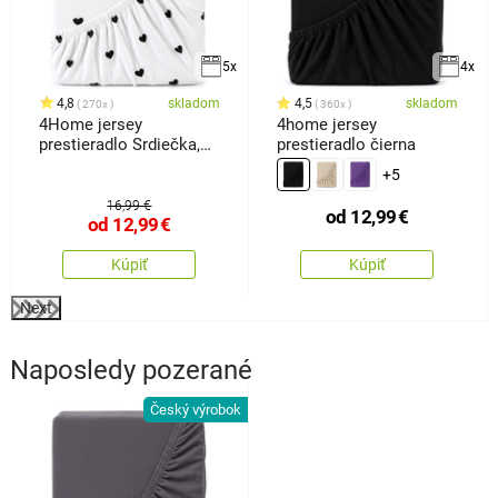
5x
4x
4,8
skladom
4,5
skladom
270x
360x
4Home jersey
4home jersey
prestieradlo Srdiečka,
prestieradlo čierna
160 x 200 cm
+5
16,99 €
od
12,99
€
od
12,99
€
Kúpiť
Kúpiť
Next
Naposledy pozerané
Český výrobok