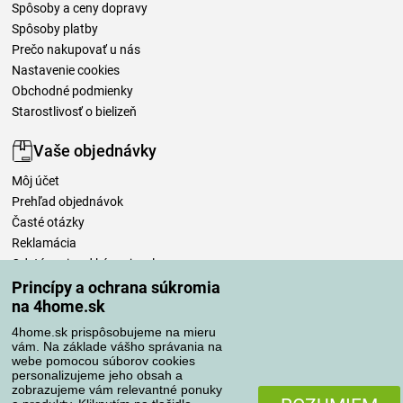
Spôsoby a ceny dopravy
Spôsoby platby
Prečo nakupovať u nás
Nastavenie cookies
Obchodné podmienky
Starostlivosť o bielizeň
Vaše objednávky
Môj účet
Prehľad objednávok
Časté otázky
Reklamácia
Odstúpenie od kúpnej zmluvy
Pravidlá spracovania recenzií
Princípy a ochrana súkromia
na 4home.sk
Spôsoby dopravy
4home.sk prispôsobujeme na mieru
vám. Na základe vášho správania na
webe pomocou súborov cookies
personalizujeme jeho obsah a
zobrazujeme vám relevantné ponuky
Spôsoby platby