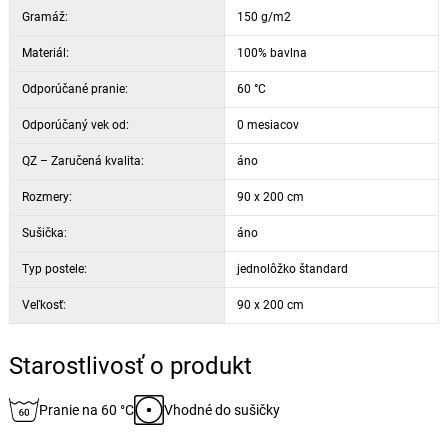
Gramáž:
150 g/m2
Materiál:
100% bavlna
Odporúčané pranie:
60 °C
Odporúčaný vek od:
0 mesiacov
QZ – Zaručená kvalita:
áno
Rozmery:
90 x 200 cm
Sušička:
áno
Typ postele:
jednolôžko štandard
Veľkosť:
90 x 200 cm
Starostlivosť o produkt
Pranie na 60 °C
Vhodné do sušičky