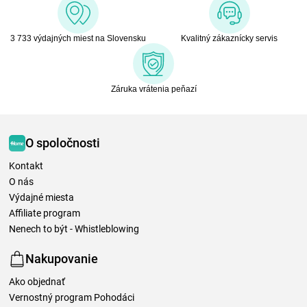
3 733 výdajných miest na Slovensku
Kvalitný zákaznícky servis
Záruka vrátenia peňazí
O spoločnosti
Kontakt
O nás
Výdajné miesta
Affiliate program
Nenech to být - Whistleblowing
Nakupovanie
Ako objednať
Vernostný program Pohodáci