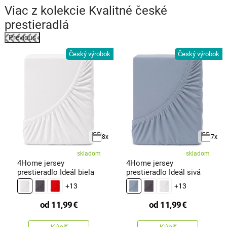
Viac z kolekcie
Kvalitné české
prestieradlá
Previous
Český výrobok
Český výrobok
k
8x
7x
skladom
skladom
4Home jersey
4Home jersey
prestieradlo Ideál biela
prestieradlo Ideál sivá
+13
+13
od
11,99
€
od
11,99
€
Kúpiť
Kúpiť