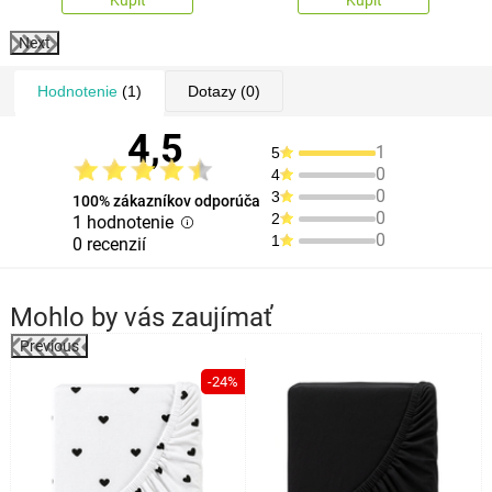
Next
Hodnotenie
(1)
Dotazy
(0)
4,5
1
5
0
4
0
3
100% zákazníkov odporúča
0
2
1 hodnotenie
0
1
0 recenzií
Mohlo by vás zaujímať
Previous
k
-24%