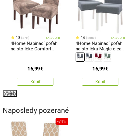
4,8
skladom
4,6
skladom
87x
208x
4Home Napínací poťah
4Home Napínací poťah
na stoličke Comfort
na stoličku Magic clean
Plus Feather, 40 - 50 cm,
svetlosivá, 45 - 50 cm,
sada 2 ks
súprava 2 ks
16,99
€
16,99
€
Kúpiť
Kúpiť
Next
Naposledy pozerané
-74%