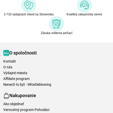
3 733 výdajných miest na Slovensku
Kvalitný zákaznícky servis
Záruka vrátenia peňazí
O spoločnosti
Kontakt
O nás
Výdajné miesta
Affiliate program
Nenech to být - Whistleblowing
Nakupovanie
Ako objednať
Vernostný program Pohodáci