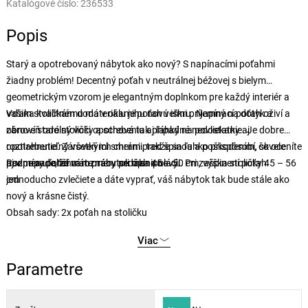
Katalógové číslo:
236533
Popis
Starý a opotrebovaný nábytok ako nový? S napínacími poťahmi
žiadny problém! Decentný poťah v neutrálnej béžovej s bielym
geometrickým vzorom je elegantným doplnkom pre každý interiér a
vašim stoličkám dodá v okamihu novú iskru. Napínací poťah oživí a
Vďaka kvalitnému materiálu je poťah veľmi príjemný na dotyk a
obnoví staré stoličky a schová tak prípadné nedostatky aj
zároveň odolný voči opotrebeniu aj ľahký na povliekanie. Je dobre
opotrebenie. Zároveň ich chráni pred špinou a poškodením, čo oceníte
roztiahnuteľný všetkými smermi, takže sa ľahko prispôsobí, skvele
aj v prípade, že máte nábytok úplne nový.
padne a uľahčí vám prácu pri manipulácii. Pri zašpinení poťah
Rozmery poťahu: rozmery sedáka 45 – 50 cm, výška stoličky 45 – 56
jednoducho zvlečiete a dáte vyprať, váš nábytok tak bude stále ako
cm
nový a krásne čistý.
Obsah sady: 2x poťah na stoličku
Viac
Parametre