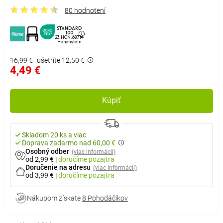
80 hodnotení
STANDARD
100
23.HCN.68714
Hohenstein
16,99 €
ušetríte 12,50 €
4,49 €
Kúpiť
Skladom 20 ks a viac
Doprava zadarmo nad 60,00 €
Osobný odber
(viac informácií)
od 2,99 €
|
doručíme
pozajtra
Doručenie na adresu
(viac informácií)
od 3,99 €
|
doručíme
pozajtra
Nákupom získate
8 Pohodáčikov