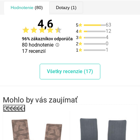
Hodnotenie
(80)
Dotazy
(1)
4,6
63
5
12
4
4
3
96% zákazníkov odporúča
0
2
80 hodnotenie
1
1
17 recenzií
Všetky recenzie (17)
Mohlo by vás zaujímať
Previous
%