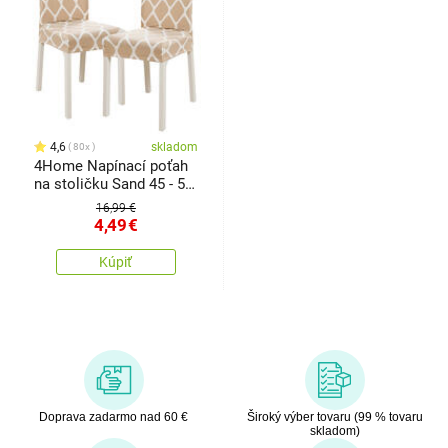
4,6
skladom
80x
4Home Napínací poťah
na stoličku Sand 45 - 50
cm, sada 2 ks
16,99 €
4,49
€
Kúpiť
Doprava zadarmo nad 60 €
Široký výber tovaru (99 % tovaru
skladom)