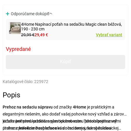
Odporúčame dokúpiť
4Home Napínací poťah na sedačku Magic clean béžová,
190 - 230 cm
29,99 €
29,49 €
Vybrať variant
Vypredané
Kúpiť
Katalógové číslo:
225972
Popis
Prehoz na sedaciu súpravu
od značky
4Home
je praktickým a
elegantným riešením, ako dodať vašej pohovke nový vzhľad a zároveň
ju ochrániť pred každodenným opotrebením. Tento obojstranný
Vďaka pevnému prešitiu a plastickému vzoru pôsobí prehoz veľmi
prehoz z
útulne a prirodzene zapadne ako do modernej, tak aj do klasickej
kolekcie Doubleface
vás očarí svojou kombináciou