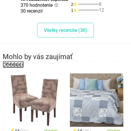
8
2
370 hodnotenie
12
1
30 recenzií
Všetky recenzie (30)
Mohlo by vás zaujímať
Previous
%
4,8
skladom
4,8
skladom
87x
78x