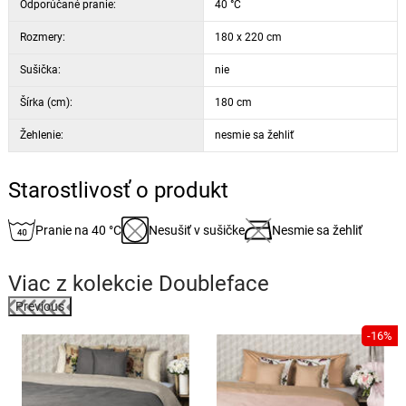
Odporúčané pranie:
40 °C
Rozmery:
180 x 220 cm
Sušička:
nie
Šírka (cm):
180 cm
Žehlenie:
nesmie sa žehliť
Starostlivosť o produkt
Pranie na 40 °C
Nesušiť v sušičke
Nesmie sa žehliť
Viac z kolekcie
Doubleface
Previous
-16%