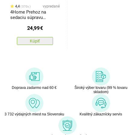
4,4
vypredané
370x
4Home Prehoz na
sedaciu súpravu
Doubleface
24,99
€
hnedá/béžová, 180 x 220
cm
Kúpiť
Doprava zadarmo nad 60 €
Široký výber tovaru (99 % tovaru
skladom)
3 732 výdajných miest na Slovensku
Kvalitný zákaznícky servis