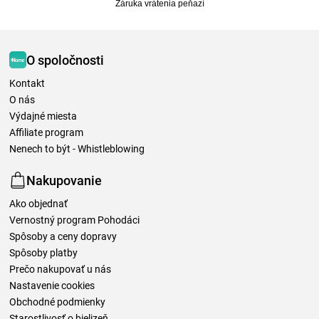
Záruka vrátenia peňazí
O spoločnosti
Kontakt
O nás
Výdajné miesta
Affiliate program
Nenech to být - Whistleblowing
Nakupovanie
Ako objednať
Vernostný program Pohodáci
Spôsoby a ceny dopravy
Spôsoby platby
Prečo nakupovať u nás
Nastavenie cookies
Obchodné podmienky
Starostlivosť o bielizeň