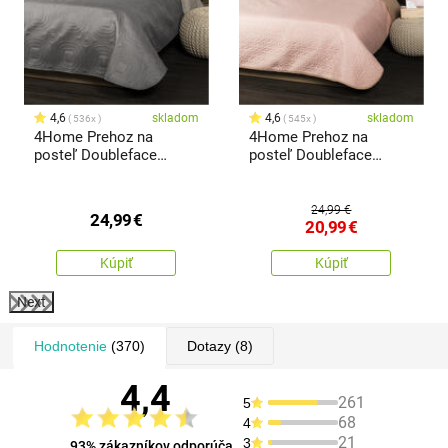
4,6
skladom
4,6
skladom
536x
545x
4Home Prehoz na
4Home Prehoz na
posteľ Doubleface
posteľ Doubleface
taupe/béžová, 220 x 240
béžová/ružová, 220 x
cm, 2x 40 x 40 cm
240 cm, 2x 40 x 40 cm
24,99 €
24,99
€
20,99
€
Kúpiť
Kúpiť
Next
Hodnotenie
(370)
Dotazy
(8)
4,4
261
5
68
4
21
3
93% zákazníkov odporúča