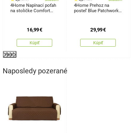
4Home Napínací poťah
4Home Prehoz na
na stoličke Comfort
posteľ Blue Patchwork,
Plus Feather, 40 - 50 cm,
220 x 240 cm
sada 2 ks
16,99
€
29,99
€
Kúpiť
Kúpiť
Next
Naposledy pozerané