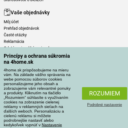
Vaše objednávky
Môj účet
Prehľad objednávok
Časté otázky
Reklamácia
Odstúpenie od kúpnej zmluvy
Pravidlá spracovania recenzií
Princípy a ochrana súkromia
na 4home.sk
Spôsoby dopravy
4home.sk prispôsobujeme na mieru
vám. Na základe vášho správania na
webe pomocou súborov cookies
personalizujeme jeho obsah a
zobrazujeme vám relevantné ponuky
Spôsoby platby
ROZUMIEM
a produkty. Kliknutím na tlačidlo
„Rozumiem“ súhlasíte s využívaním
cookies na zobrazenie cielenej
Podrobné nastavenie
reklamy v reklamných sieťach na
Spoľahlivý obchod
ďalších weboch. Personalizáciu a
cielenú reklamu si môžete
podrobnejšie nastaviť alebo
kedykoľvek vypnúť v
Nastavenie