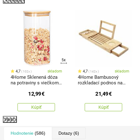
%
5x
4,7
skladom
4,7
skladom
102x
142x
4Home Sklenená dóza
4Home Bambusový
na potraviny s viečkom
rozkladací podnos na
Bamboo, 1500 ml
vaňu Royal
12,99
€
21,49
€
Kúpiť
Kúpiť
Next
Hodnotenie
(586)
Dotazy
(6)