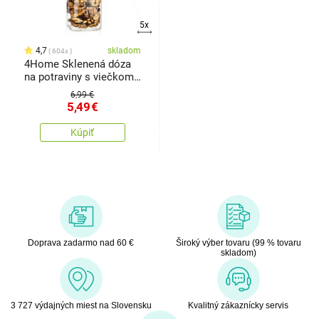
5x
4,7
skladom
604x
4Home Sklenená dóza
na potraviny s viečkom
Bamboo, 300 ml
6,99 €
5,49
€
Kúpiť
Doprava zadarmo nad 60 €
Široký výber tovaru (99 % tovaru
skladom)
3 727 výdajných miest na Slovensku
Kvalitný zákaznícky servis