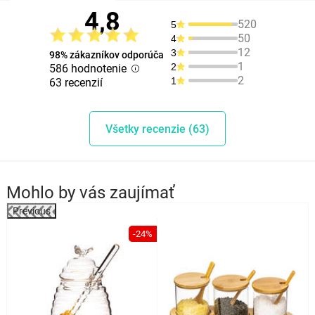
4,8
520
5
50
4
12
3
98% zákazníkov odporúča
1
2
586 hodnotenie
2
1
63 recenzií
Všetky recenzie (63)
Mohlo by vás zaujímať
Previous
%
-24%