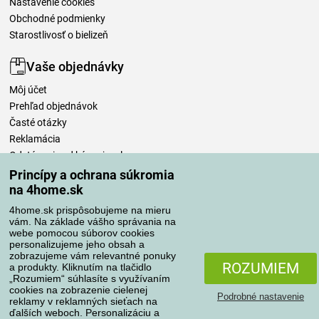
Nastavenie cookies
Obchodné podmienky
Starostlivosť o bielizeň
Vaše objednávky
Môj účet
Prehľad objednávok
Časté otázky
Reklamácia
Odstúpenie od kúpnej zmluvy
Pravidlá spracovania recenzií
Princípy a ochrana súkromia
na 4home.sk
Spôsoby dopravy
4home.sk prispôsobujeme na mieru
vám. Na základe vášho správania na
webe pomocou súborov cookies
personalizujeme jeho obsah a
zobrazujeme vám relevantné ponuky
Spôsoby platby
ROZUMIEM
a produkty. Kliknutím na tlačidlo
„Rozumiem“ súhlasíte s využívaním
cookies na zobrazenie cielenej
Podrobné nastavenie
reklamy v reklamných sieťach na
Spoľahlivý obchod
ďalších weboch. Personalizáciu a