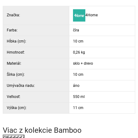
Značka:
4Home
Farba:
číra
Hĺbka (cm):
10 cm
Hmotnosť:
0,26 kg
Materiál:
sklo + drevo
Šírka (cm):
10 cm
Umývačka riadu:
áno
Veľkosť:
550 ml
Výška (cm):
11 cm
Viac z kolekcie
Bamboo
Previous