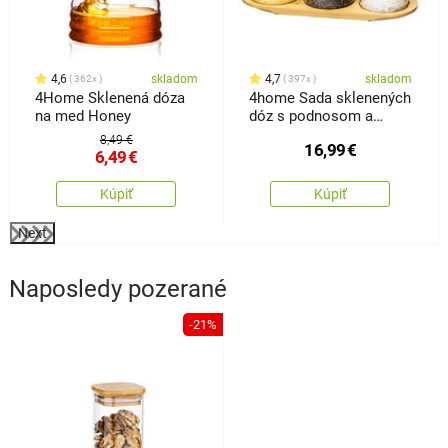
4,6
skladom
4,7
skladom
362x
397x
4Home Sklenená dóza
4home Sada sklenených
na med Honey
dóz s podnosom a
lyžičkami Bamboo, 310
8,49 €
16,99
€
ml
6,49
€
Kúpiť
Kúpiť
Next
Naposledy pozerané
-21%