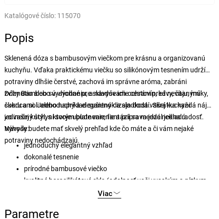
Katalógové číslo:
115070
Popis
Sklenená dóza s bambusovým viečkom pre krásnu a organizovanú
kuchyňu. Vďaka praktickému viečku so silikónovým tesnením udrží
potraviny dlhšie čerstvé, zachová im správne aróma, zabráni
zvlhnutiu alebo vysýchaniu, a navyše ich ochráni pred nevítanými
Dózy Bamboo sú vhodné pre skladovanie cestovín, kávy, čaju, múky,
škodcami. Jednoduchý a elegantný dizajn dodá vašej kuchyni
cukru a soli alebo napríklad sušienok a sladkostí. Skrátka každá nájde
jedinečný štýl, s ktorým bude varenie a príprava jedál jedna radosť.
vo vašej kuchyni svoje uplatnenie, fantázii sa medze nekladú.
Navyše budete mať skvelý prehľad kde čo máte a či vám nejaké
Výhody:
potraviny nedochádzajú.
jednoduchý elegantný vzhľad
dokonalé tesnenie
prírodné bambusové viečko
kvalitné borosilikátové sklo (odolnosť voči vysokým a nízkym
teplotám, mechanickému poškodeniu a pôsobeniu chemikálií)
Viac
univerzálne využitie
Parametre
ľahká údržba (okrem viečka možno umývať v umývačke riadu)