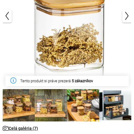
1/7
Tento týždeň zakúpilo
18 zákazníkov
Celá galéria (7)