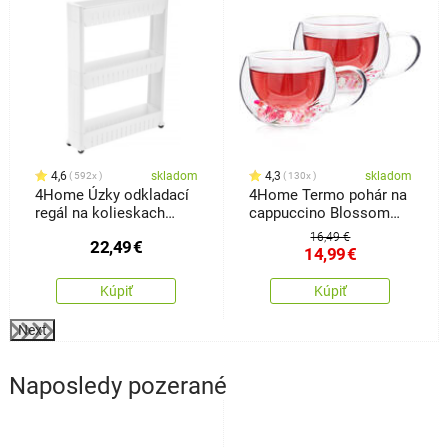
4,6
skladom
4,3
skladom
592x
130x
4Home Úzky odkladací
4Home Termo pohár na
regál na kolieskach
cappuccino Blossom
Slim Jim
Hot&Cool, 270 ml, 2 ks
16,49 €
22,49
€
14,99
€
Kúpiť
Kúpiť
Next
Naposledy pozerané