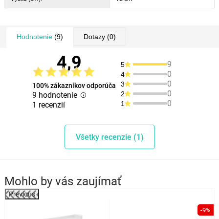
Hodnotenie
(9)
Dotazy
(0)
4,9
9
5
0
4
0
3
100% zákazníkov odporúča
0
2
9 hodnotenie
0
1
1 recenzií
Všetky recenzie (1)
Mohlo by vás zaujímať
Previous
%
-9%