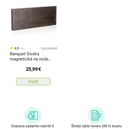
4,9
vypredané
9x
Banquet Doska
magnetická na nože
RUBBERWOOD 30 x 12
25,99
€
cm
Kúpiť
Doprava zadarmo nad 60 €
Široký výber tovaru (99 % tovaru