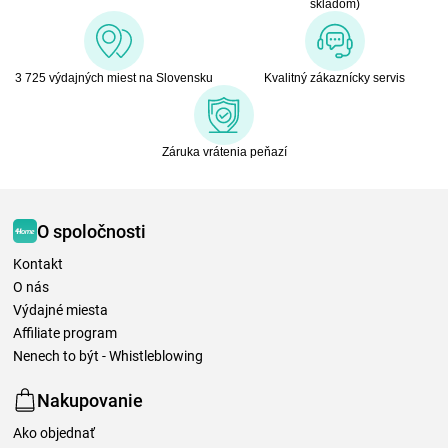
skladom)
3 725 výdajných miest na Slovensku
Kvalitný zákaznícky servis
Záruka vrátenia peňazí
O spoločnosti
Kontakt
O nás
Výdajné miesta
Affiliate program
Nenech to být - Whistleblowing
Nakupovanie
Ako objednať