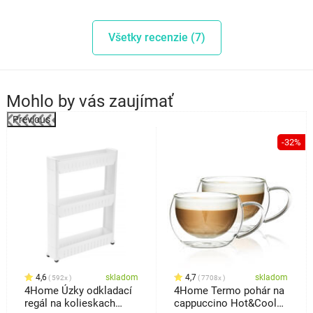
Všetky recenzie (7)
Mohlo by vás zaujímať
Previous
%
-32%
4,6
skladom
4,7
skladom
592x
7708x
4Home Úzky odkladací
4Home Termo pohár na
regál na kolieskach
cappuccino Hot&Cool