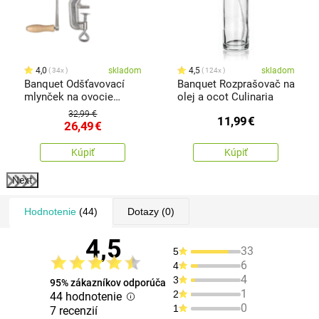
4,0
skladom
4,5
skladom
34x
124x
Banquet Odšťavovací
Banquet Rozprašovač na
mlynček na ovocie
olej a ocot Culinaria
Culinaria
32,99 €
11,99
€
26,49
€
Kúpiť
Kúpiť
Next
Hodnotenie
(44)
Dotazy
(0)
4,5
33
5
6
4
4
3
95% zákazníkov odporúča
1
2
44 hodnotenie
0
1
7 recenzií