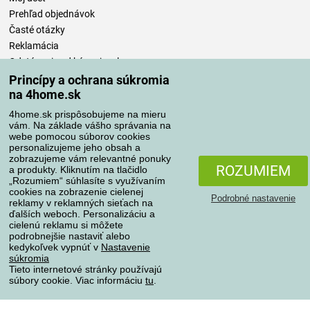
Prehľad objednávok
Časté otázky
Reklamácia
Odstúpenie od kúpnej zmluvy
Pravidlá spracovania recenzií
Princípy a ochrana súkromia
na 4home.sk
Spôsoby dopravy
4home.sk prispôsobujeme na mieru
vám. Na základe vášho správania na
webe pomocou súborov cookies
personalizujeme jeho obsah a
zobrazujeme vám relevantné ponuky
Spôsoby platby
ROZUMIEM
a produkty. Kliknutím na tlačidlo
„Rozumiem“ súhlasíte s využívaním
cookies na zobrazenie cielenej
Podrobné nastavenie
reklamy v reklamných sieťach na
Spoľahlivý obchod
ďalších weboch. Personalizáciu a
cielenú reklamu si môžete
podrobnejšie nastaviť alebo
kedykoľvek vypnúť v
Nastavenie
súkromia
Tieto internetové stránky používajú
súbory cookie. Viac informáciu
tu
.