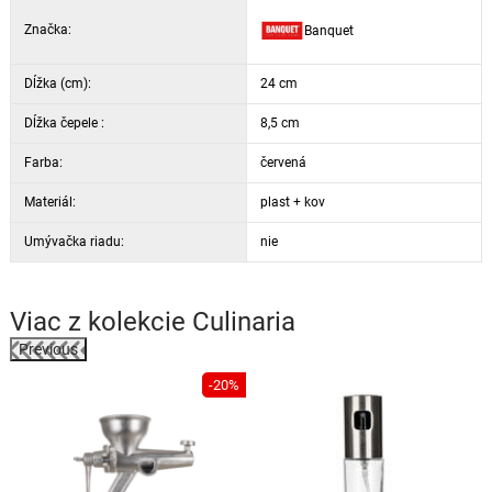
Značka:
Banquet
Dĺžka (cm):
24 cm
Dĺžka čepele :
8,5 cm
Farba:
červená
Materiál:
plast + kov
Umývačka riadu:
nie
Viac z kolekcie
Culinaria
Previous
-20%