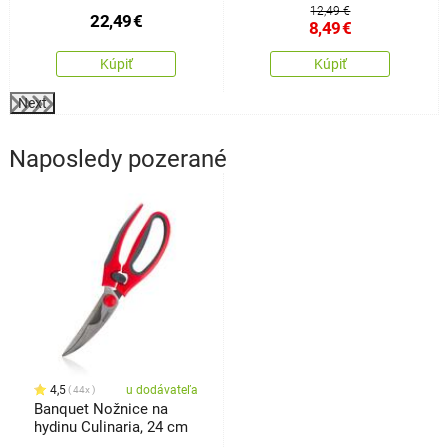
Slim Jim
280 ml, 2 ks
12,49 €
22,49
€
8,49
€
Kúpiť
Kúpiť
Next
Naposledy pozerané
4,5
u dodávateľa
44x
Banquet Nožnice na
hydinu Culinaria, 24 cm