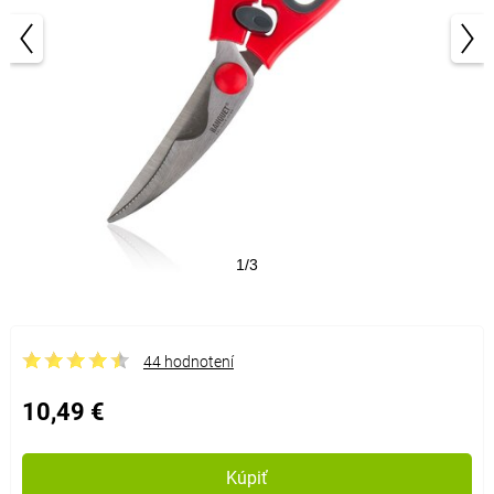
1/3
44 hodnotení
10,49 €
Kúpiť