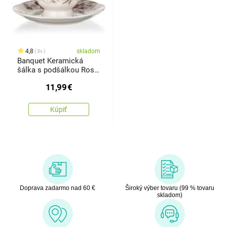
4,8
skladom
3x
Banquet Keramická
šálka s podšálkou Rose
220 ml
11,99
€
Kúpiť
Doprava zadarmo nad 60 €
Široký výber tovaru (99 % tovaru
skladom)