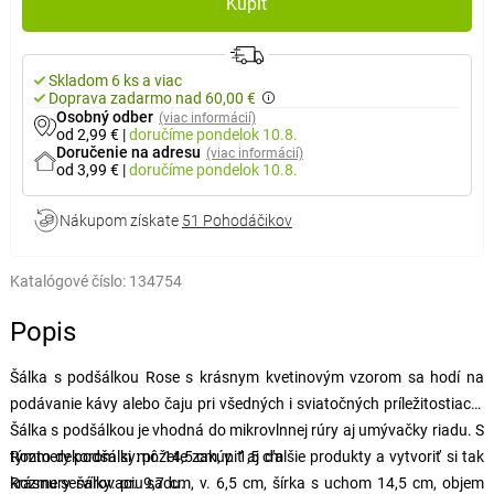
Kúpiť
Skladom 6 ks a viac
Doprava zadarmo nad 60,00 €
Osobný odber
(viac informácií)
od 2,99 €
|
doručíme
pondelok 10.8.
Doručenie na adresu
(viac informácií)
od 3,99 €
|
doručíme
pondelok 10.8.
Nákupom získate
51 Pohodáčikov
Katalógové číslo:
134754
Popis
Šálka ​​s podšálkou Rose s krásnym kvetinovým vzorom sa hodí na
podávanie kávy alebo čaju pri všedných i sviatočných príležitostiach.
Šálka ​​s podšálkou je vhodná do mikrovlnnej rúry aj umývačky riadu. S
týmto dekorom si môžete zakúpiť aj ďalšie produkty a vytvoriť si tak
Rozmery podšálky: pr. 14,5 cm, v. 1,5 cm
krásnu servírovaciu sadu.
Rozmery šálky: pr. 9,7 cm, v. 6,5 cm, šírka s uchom 14,5 cm, objem