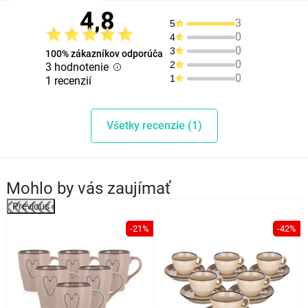
4,8
3
5
0
4
0
3
100% zákazníkov odporúča
0
2
3 hodnotenie
0
1
1 recenzií
Všetky recenzie (1)
Mohlo by vás zaujímať
Previous
%
-21%
-42%