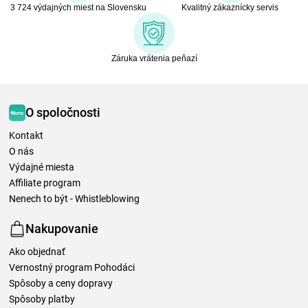
3 724 výdajných miest na Slovensku
Kvalitný zákaznícky servis
Záruka vrátenia peňazí
O spoločnosti
Kontakt
O nás
Výdajné miesta
Affiliate program
Nenech to být - Whistleblowing
Nakupovanie
Ako objednať
Vernostný program Pohodáci
Spôsoby a ceny dopravy
Spôsoby platby