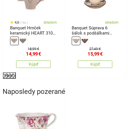
4,6
skladom
skladom
16x
Banquet Hrnček
Banquet Súprava 6
keramický HEART 310
šálok s podšálkami
ml, 6 ks, béžová
Palas 90 ml, krémová
18,99 €
27,49 €
14,99
€
15,99
€
Kúpiť
Kúpiť
Next
Naposledy pozerané