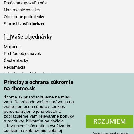
Prečo nakupovať u nás
Nastavenie cookies
Obchodné podmienky
Starostlivosť o bielizeň
Vaše objednávky
Môj účet
Prehľad objednávok
Časté otázky
Reklamácia
Odstúpenie od kúpnej zmluvy
Pravidlá spracovania recenzií
Princípy a ochrana súkromia
na 4home.sk
Spôsoby dopravy
4home.sk prispôsobujeme na mieru
vám. Na základe vášho správania na
webe pomocou súborov cookies
personalizujeme jeho obsah a
zobrazujeme vám relevantné ponuky
Spôsoby platby
ROZUMIEM
a produkty. Kliknutím na tlačidlo
„Rozumiem“ súhlasíte s využívaním
cookies na zobrazenie cielenej
Podrobné nastavenie