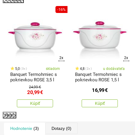
%
-16%
2x
2x
5,0
skladom
4,8
u dodávateľa
3x
2x
Banquet Termohrniec s
Banquet Termohrniec s
pokrievkou ROSE 3,5 l
pokrievkou ROSE 1,5 l
24,99 €
16,99
€
20,99
€
Kúpiť
Kúpiť
Next
Hodnotenie
(3)
Dotazy
(0)