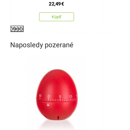
22,49
€
Kúpiť
Next
Naposledy pozerané