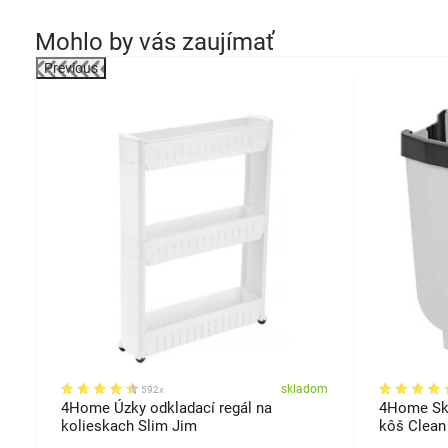
Mohlo by vás zaujímať
Previous
osti
om
skladom
592x
l
4Home Úzky odkladací regál na
4Home Skl
kolieskach Slim Jim
kôš Clean