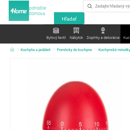
pohodlie
domova
Bytový textil
Nábytok
Doplnky a dekorácie
Kuc
Kuchyňa a jedáleň
Pomôcky do kuchyne
Kuchynské minutk