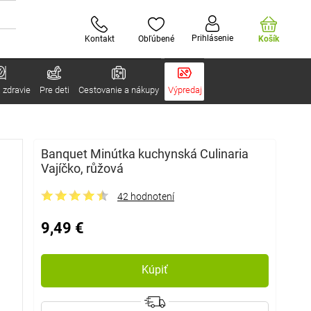
Prihlásenie
Kontakt
Obľúbené
Košík
 zdravie
Pre deti
Cestovanie a nákupy
Výpredaj
Banquet Minútka kuchynská Culinaria
Vajíčko, růžová
42 hodnotení
9,49 €
Kúpiť