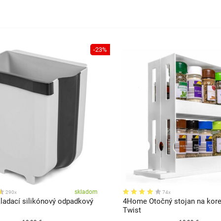
-23%
skladom
290x
74x
adací silikónový odpadkový
4Home Otočný stojan na kore
Twist