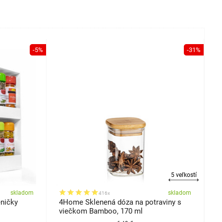
-5%
-31%
5 veľkostí
skladom
skladom
416x
ničky
4Home Sklenená dóza na potraviny s
B
viečkom Bamboo, 170 ml
o