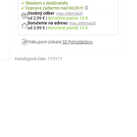
Skladom u dodávateľa
Doprava zadarmo nad 60,00 €
Osobný odber
(viac informácií)
od 2,99 €
|
doručíme
piatok 14.8.
Doručenie na adresu
(viac informácií)
od 3,99 €
|
doručíme
piatok 14.8.
Nákupom získate
50 Pohodáčikov
Katalógové číslo:
113171