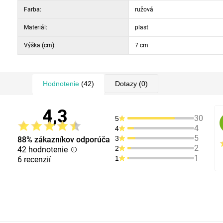
Farba:
ružová
Materiál:
plast
Výška (cm):
7 cm
Hodnotenie
(42)
Dotazy
(0)
4,3
30
5
4
4
5
3
88% zákazníkov odporúča
2
2
42 hodnotenie
1
1
6 recenzií