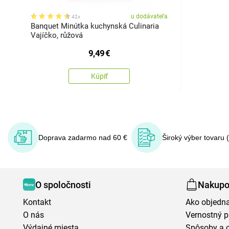
u dodávateľa
42x
Banquet Minútka kuchynská Culinaria
Vajíčko, růžová
9,49
€
Kúpiť
Doprava zadarmo nad 60 €
Široký výber tovaru 
O spoločnosti
Nakupo
Kontakt
Ako objedn
O nás
Vernostný 
Výdajné miesta
Spôsoby a 