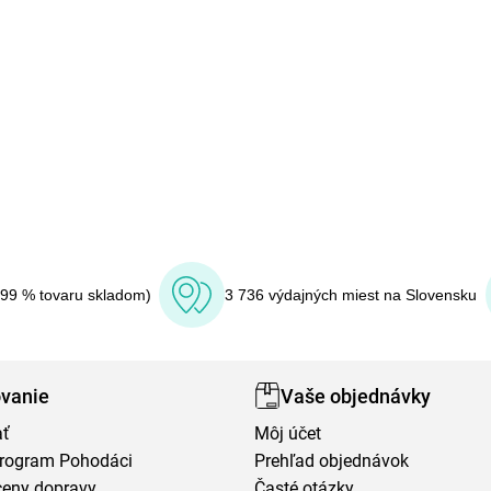
(99 % tovaru skladom)
3 736 výdajných miest na Slovensku
vanie
Vaše objednávky
ať
Môj účet
program Pohodáci
Prehľad objednávok
ceny dopravy
Časté otázky