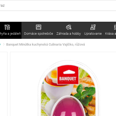
hyňa a jedáleň
Domáce spotrebiče
Záhrada a hobby
Upratovanie
Krása a
y
Banquet Minútka kuchynská Culinaria Vajíčko, růžová