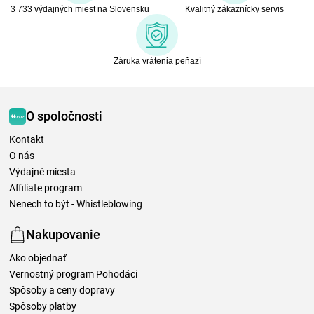
3 733 výdajných miest na Slovensku
Kvalitný zákaznícky servis
Záruka vrátenia peňazí
O spoločnosti
Kontakt
O nás
Výdajné miesta
Affiliate program
Nenech to být - Whistleblowing
Nakupovanie
Ako objednať
Vernostný program Pohodáci
Spôsoby a ceny dopravy
Spôsoby platby