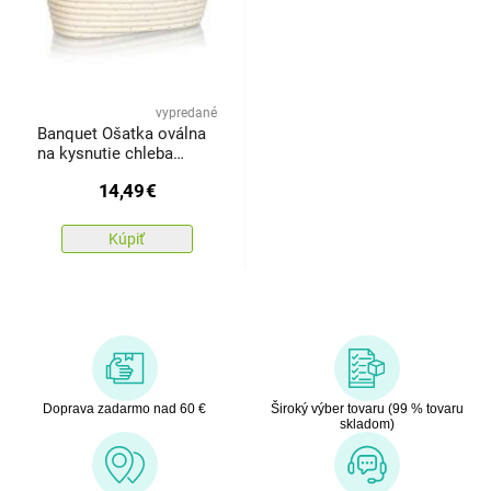
vypredané
Banquet Ošatka oválna
na kysnutie chleba
Natural 26 x 13 x 9 cm,
14,49
€
klas
Kúpiť
Doprava zadarmo nad 60 €
Široký výber tovaru (99 % tovaru
skladom)