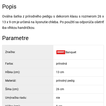
Popis
Oválna šatka z prírodného pedigu s dekorom klasu s rozmerom 26 x
13 x 9 cm je určená na kysnutie chleba. Po použití sa odporúča ošetriť
iba vlhkou handričkou.
Parametre
Značka:
Banquet
Farba:
prírodná
Hĺbka (cm):
13 cm
Materiál:
prírodný pedig
Šírka (cm):
26 cm
Umývačka riadu:
nie