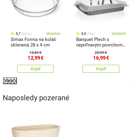
4,7
skladom
4,4
skladom
221x
72x
Simax Forma na koláč
Banquet Plech s
sklenená 28 x 4 cm
nepriľnavým povrchom
Granite s vekom, 42 x 29
13,49 €
20,99 €
x 4,5 cm
12,99
€
16,99
€
Kúpiť
Kúpiť
Next
Naposledy pozerané