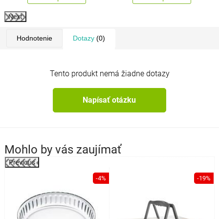
Next
Hodnotenie
Dotazy
(0)
Tento produkt nemá žiadne dotazy
Napísať otázku
Mohlo by vás zaujímať
Previous
%
-4%
-19%