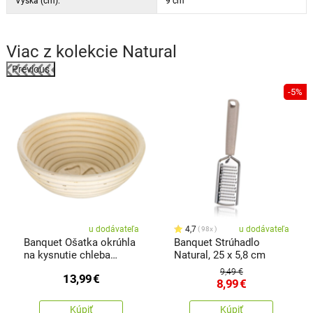
Výška (cm):
9 cm
Viac z kolekcie
Natural
Previous
%
-5%
u dodávateľa
4,7
u dodávateľa
98x
Banquet Ošatka okrúhla
Banquet Strúhadlo
na kysnutie chleba
Natural, 25 x 5,8 cm
Natural pr. 21 x v. 7,5 cm,
9,49 €
13,99
€
štvorlístok
8,99
€
Kúpiť
Kúpiť