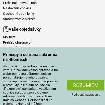
Prečo nakupovať u nás
Nastavenie cookies
Obchodné podmienky
Starostlivosť o bielizeň
Vaše objednávky
Môj účet
Prehľad objednávok
Časté otázky
Reklamácia
Princípy a ochrana súkromia
Odstúpenie od kúpnej zmluvy
na 4home.sk
Pravidlá spracovania recenzií
4home.sk prispôsobujeme na mieru
vám. Na základe vášho správania na
webe pomocou súborov cookies
Spôsoby dopravy
personalizujeme jeho obsah a
zobrazujeme vám relevantné ponuky
ROZUMIEM
a produkty. Kliknutím na tlačidlo
„Rozumiem“ súhlasíte s využívaním
cookies na zobrazenie cielenej
Spôsoby platby
Podrobné nastavenie
reklamy v reklamných sieťach na
ďalších weboch. Personalizáciu a
cielenú reklamu si môžete