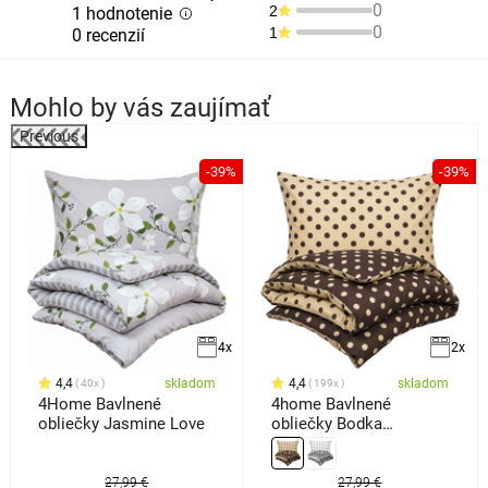
0
2
1 hodnotenie
0
1
0 recenzií
Mohlo by vás zaujímať
Previous
%
-39%
-39%
4x
2x
4,4
skladom
4,4
skladom
40x
199x
4Home Bavlnené
4home Bavlnené
obliečky Jasmine Love
obliečky Bodka
Čokoláda, 140 x 220 cm,
70 x 90 cm
27,99 €
27,99 €