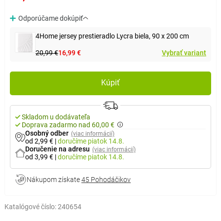
Odporúčame dokúpiť
4Home jersey prestieradlo Lycra biela, 90 x 200 cm
20,99 €
16,99 €
Vybrať variant
Kúpiť
Skladom u dodávateľa
Doprava zadarmo nad 60,00 €
Osobný odber
(viac informácií)
od 2,99 €
|
doručíme
piatok 14.8.
Doručenie na adresu
(viac informácií)
od 3,99 €
|
doručíme
piatok 14.8.
Nákupom získate
45 Pohodáčikov
Katalógové číslo:
240654