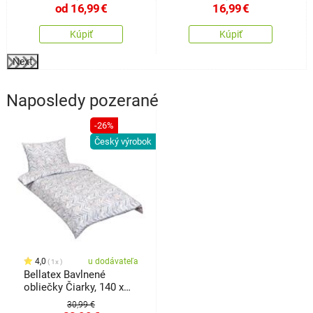
od
16,99
€
16,99
€
Kúpiť
Kúpiť
Next
Naposledy pozerané
-26%
Český výrobok
4,0
u dodávateľa
1x
Bellatex Bavlnené
obliečky Čiarky, 140 x
200 cm, 70 x 90 cm
30,99 €