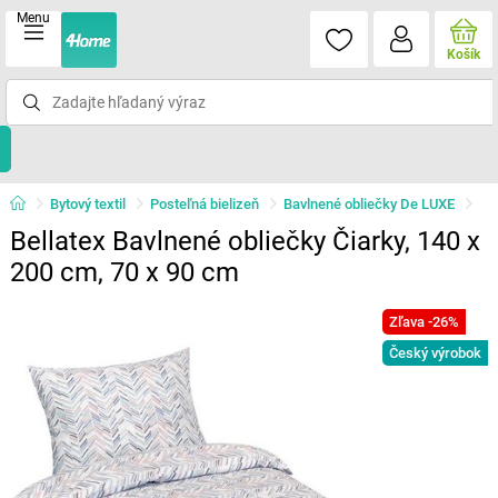
Menu
Košík
Bytový textil
Posteľná bielizeň
Bavlnené obliečky De LUXE
Bellatex Bavlnené obliečky Čiarky, 140 x
200 cm, 70 x 90 cm
Zľava -26%
Český výrobok