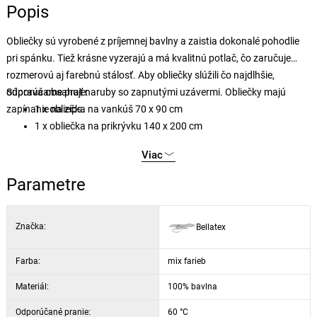
Popis
Obliečky sú vyrobené z príjemnej bavlny a zaistia dokonalé pohodlie
pri spánku. Tiež krásne vyzerajú a má kvalitnú potlač, čo zaručuje
rozmerovú aj farebnú stálosť. Aby obliečky slúžili čo najdlhšie,
odporúčame prať naruby so zapnutými uzávermi. Obliečky majú
Súprava obsahuje:
zapínanie na zips.
1 x obliečka na vankúš 70 x 90 cm
1 x obliečka na prikrývku 140 x 200 cm
Viac
Parametre
Značka:
Bellatex
Farba:
mix farieb
Materiál:
100% bavlna
Odporúčané pranie:
60 °C