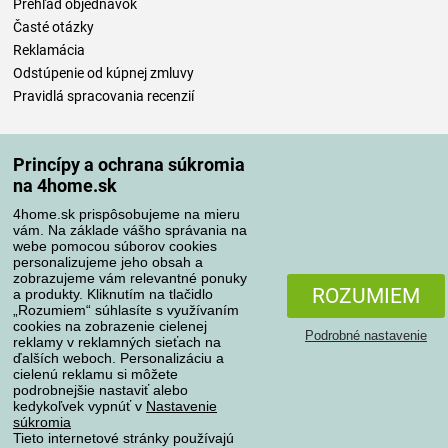
Prehľad objednávok
Časté otázky
Reklamácia
Odstúpenie od kúpnej zmluvy
Pravidlá spracovania recenzií
Spôsoby dopravy
Princípy a ochrana súkromia
na 4home.sk
4home.sk prispôsobujeme na mieru
Spôsoby platby
vám. Na základe vášho správania na
webe pomocou súborov cookies
personalizujeme jeho obsah a
zobrazujeme vám relevantné ponuky
Spoľahlivý obchod
ROZUMIEM
a produkty. Kliknutím na tlačidlo
„Rozumiem“ súhlasíte s využívaním
cookies na zobrazenie cielenej
Podrobné nastavenie
reklamy v reklamných sieťach na
ďalších weboch. Personalizáciu a
cielenú reklamu si môžete
podrobnejšie nastaviť alebo
kedykoľvek vypnúť v
Nastavenie
súkromia
Tieto internetové stránky používajú