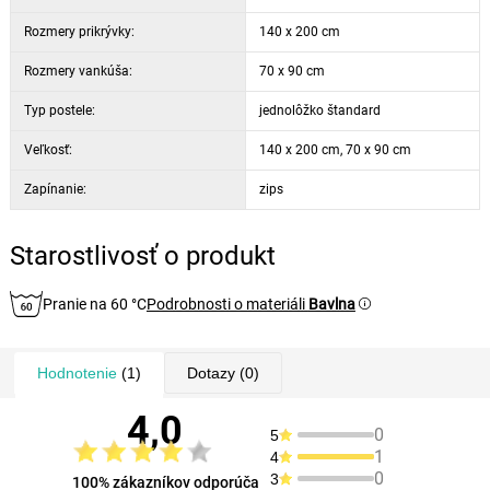
Rozmery prikrývky:
140 x 200 cm
Rozmery vankúša:
70 x 90 cm
Typ postele:
jednolôžko štandard
Veľkosť:
140 x 200 cm, 70 x 90 cm
Zapínanie:
zips
Starostlivosť o produkt
Pranie na 60 °C
Podrobnosti o materiáli
Bavlna
Hodnotenie
(1)
Dotazy
(0)
4,0
0
5
1
4
0
3
100% zákazníkov odporúča