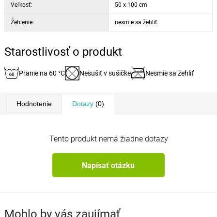
Veľkosť:
50 x 100 cm
Žehlenie:
nesmie sa žehliť
Starostlivosť o produkt
Pranie na 60 °C
Nesušiť v sušičke
Nesmie sa žehliť
Hodnotenie
Dotazy
(0)
Tento produkt nemá žiadne dotazy
Napísať otázku
Mohlo by vás zaujímať