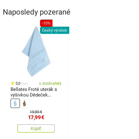
Naposledy pozerané
-10%
Český výrobok
5,0
u dodávateľa
1x
Bellatex Froté uterák s
výšivkou Dědeček
svetlomodrá, 50 x 100
cm
19,99 €
17,99
€
Kúpiť