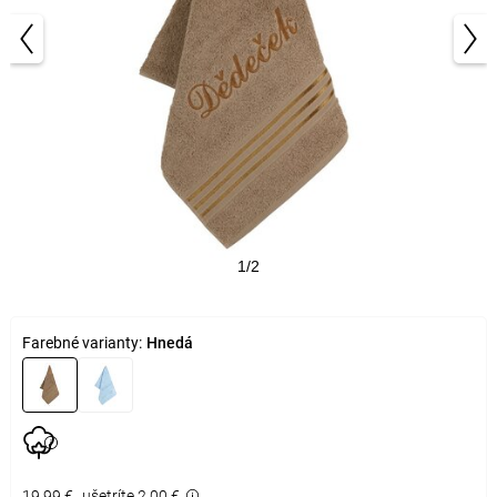
1/2
Farebné varianty:
Hnedá
19,99 €
ušetríte 2,00 €