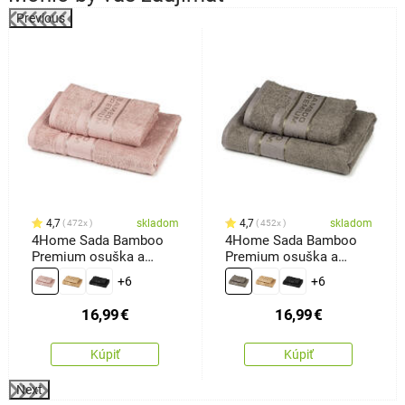
Previous
4,7
skladom
4,7
skladom
472x
452x
4Home Sada Bamboo
4Home Sada Bamboo
Premium osuška a
Premium osuška a
uterák ružová, 70 x 140
uterák sivá, 70 x 140 cm,
+6
+6
cm, 50 x 100 cm
50 x 100 cm
16,99
€
16,99
€
Kúpiť
Kúpiť
Next