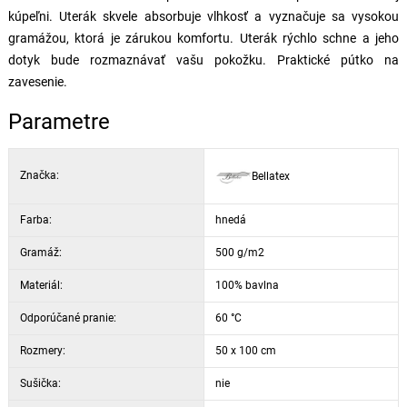
kúpeľni. Uterák skvele absorbuje vlhkosť a vyznačuje sa vysokou
gramážou, ktorá je zárukou komfortu. Uterák rýchlo schne a jeho
dotyk bude rozmaznávať vašu pokožku. Praktické pútko na
zavesenie.
Parametre
Značka:
Bellatex
Farba:
hnedá
Gramáž:
500 g/m2
Materiál:
100% bavlna
Odporúčané pranie:
60 °C
Rozmery:
50 x 100 cm
Sušička:
nie