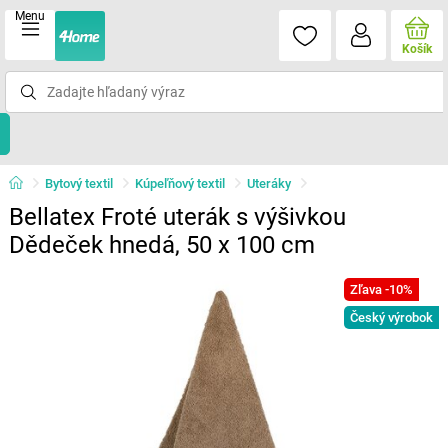
Menu
Košík
Bytový textil
Kúpeľňový textil
Uteráky
Bellatex Froté uterák s výšivkou
Dědeček hnedá, 50 x 100 cm
Zľava -10%
Český výrobok