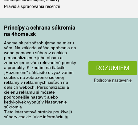
Pravidlá spracovania recenzií
Spôsoby dopravy
Princípy a ochrana súkromia
na 4home.sk
4home.sk prispôsobujeme na mieru
Spôsoby platby
vám. Na základe vášho správania na
webe pomocou súborov cookies
personalizujeme jeho obsah a
zobrazujeme vám relevantné ponuky
Spoľahlivý obchod
ROZUMIEM
a produkty. Kliknutím na tlačidlo
„Rozumiem“ súhlasíte s využívaním
cookies na zobrazenie cielenej
Podrobné nastavenie
reklamy v reklamných sieťach na
ďalších weboch. Personalizáciu a
cielenú reklamu si môžete
podrobnejšie nastaviť alebo
kedykoľvek vypnúť v
Nastavenie
súkromia
Tieto internetové stránky používajú
súbory cookie. Viac informáciu
tu
.