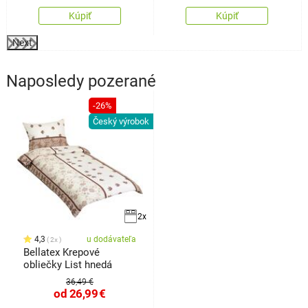
Kúpiť
Kúpiť
Next
Naposledy pozerané
-26%
Český výrobok
2x
4,3
u dodávateľa
2x
Bellatex Krepové
obliečky List hnedá
36,49 €
od
26,99
€