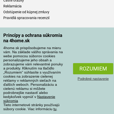
Časté otázky
Reklamácia
Odstúpenie od kúpnej zmluvy
Pravidlá spracovania recenzií
Spôsoby dopravy
Princípy a ochrana súkromia
na 4home.sk
4home.sk prispôsobujeme na mieru
Spôsoby platby
vám. Na základe vášho správania na
webe pomocou súborov cookies
personalizujeme jeho obsah a
zobrazujeme vám relevantné ponuky
Spoľahlivý obchod
ROZUMIEM
a produkty. Kliknutím na tlačidlo
„Rozumiem“ súhlasíte s využívaním
cookies na zobrazenie cielenej
Podrobné nastavenie
reklamy v reklamných sieťach na
ďalších weboch. Personalizáciu a
cielenú reklamu si môžete
podrobnejšie nastaviť alebo
kedykoľvek vypnúť v
Nastavenie
súkromia
Tieto internetové stránky používajú
súbory cookie. Viac informáciu
tu
.