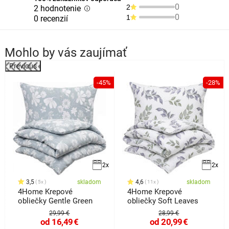
0
2
2 hodnotenie
0
1
0 recenzií
Mohlo by vás zaujímať
Previous
-45%
-28%
2x
2x
3,5
skladom
4,6
skladom
5x
11x
4Home Krepové
4Home Krepové
obliečky Gentle Green
obliečky Soft Leaves
29,99 €
28,99 €
od
16,49
€
od
20,99
€