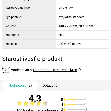
Rozmery vankúša:
70 x 90 cm
Typ postele:
dvojlôžko štandard
Veľkosť:
140 x 220 cm, 70 x 90 cm
Zapínanie:
zips
Žehlenie:
nežehlivá úprava
Starostlivosť o produkt
Pranie na 40 °C
Podrobnosti o materiáli
Krep
Hodnotenie
(2)
Dotazy
(0)
4,3
1
5
1
4
0
3
100% zákazníkov odporúča