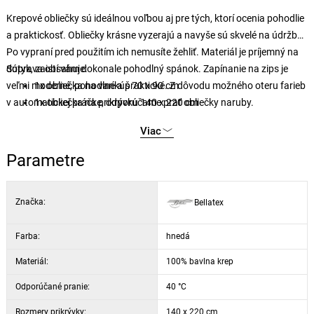
Krepové obliečky sú ideálnou voľbou aj pre tých, ktorí ocenia pohodlie
a praktickosť. Obliečky krásne vyzerajú a navyše sú skvelé na údržbu.
Po vypraní pred použitím ich nemusíte žehliť. Materiál je príjemný na
dotyk, zaistí vám dokonale pohodlný spánok. Zapínanie na zips je
Súprava obsahuje:
veľmi moderné, pohodlné a praktické. Z dôvodu možného oteru farieb
1x obliečka na vankúš 70 x 90 cm
v automatickej práčke, odporúčame prať obliečky naruby.
1x obliečka na prikrývku 140 x 220 cm
Viac
Parametre
Značka:
Bellatex
Farba:
hnedá
Materiál:
100% bavlna krep
Odporúčané pranie:
40 °C
Rozmery prikrývky:
140 x 220 cm