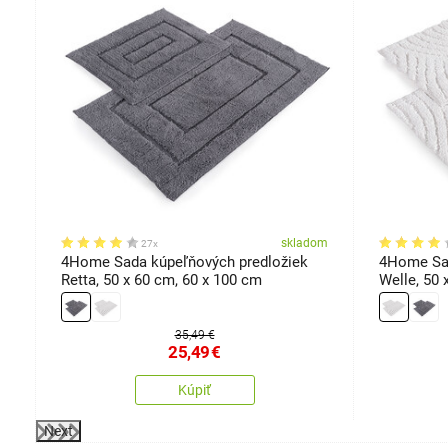
om
skladom
27x
4Home Sada kúpeľňových predložiek
4Home Sad
Retta, 50 x 60 cm, 60 x 100 cm
Welle, 50 
35,49 €
25,49
€
Kúpiť
Next