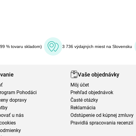
(99 % tovaru skladom)
3 736 výdajných miest na Slovensku
vanie
Vaše objednávky
ať
Môj účet
program Pohodáci
Prehľad objednávok
ceny dopravy
Časté otázky
atby
Reklamácia
povať u nás
Odstúpenie od kúpnej zmluvy
cookies
Pravidlá spracovania recenzií
podmienky