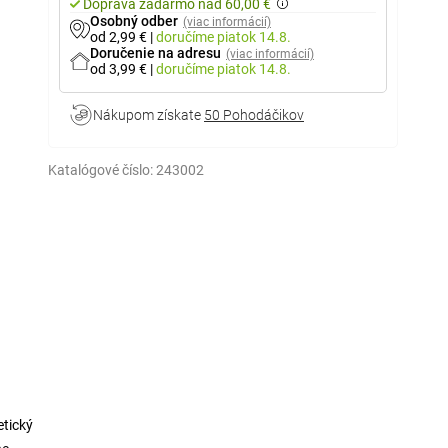
Doprava zadarmo nad 60,00 €
Osobný odber
(viac informácií)
od 2,99 €
|
doručíme
piatok 14.8.
Doručenie na adresu
(viac informácií)
od 3,99 €
|
doručíme
piatok 14.8.
Nákupom získate
50 Pohodáčikov
Katalógové číslo:
243002
etický