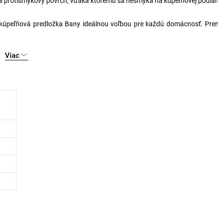
ára protišmykový povrch, vďaka ktorému sa nešmýka na kúpeľňovej podla
 kúpeľňová predložka Bany ideálnou voľbou pre každú domácnosť. Pre
Viac