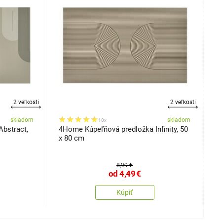
2 veľkosti
2 veľkosti
skladom
skladom
10x
bstract,
4Home Kúpeľňová predložka Infinity, 50
4
x 80 cm
5
8,99 €
od
4,49
€
Kúpiť