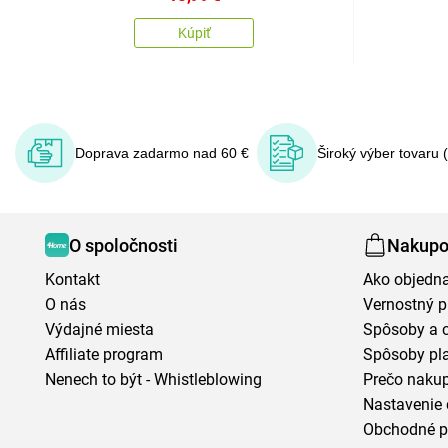
Kúpiť
Doprava zadarmo nad 60 €
Široký výber tovaru 
O spoločnosti
Nakupo
Kontakt
Ako objedn
O nás
Vernostný 
Výdajné miesta
Spôsoby a 
Affiliate program
Spôsoby pl
Nenech to být - Whistleblowing
Prečo naku
Nastavenie 
Obchodné 