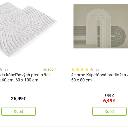
skladom
13x
15x
a kúpeľňových predložiek
4Home Kúpeľňová predložka A
x 60 cm, 60 x 100 cm
50 x 80 cm
8,99 €
25,49
€
6,49
€
Kúpiť
Kúpiť