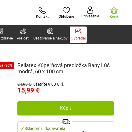
Prihlásenie
Kontakt
Obľúbené
Košík
 zdravie
Pre deti
Cestovanie a nákupy
Výpredaj
Bellatex Kúpeľňová predložka Bany Lúč
va -36%
modrá, 60 x 100 cm
24,99 €
ušetríte 9,00 €
15,99 €
Kúpiť
Skladom u dodávateľa