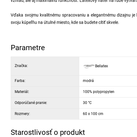
vzhľad, ale aj maximálnu funkčnosť. Latexový náter na rube vytv
Vďaka svojmu kvalitnému spracovaniu a elegantnému dizajnu je
svoju kúpeľňu na útulné miesto, kde sa budete cítiť skvele.
Parametre
Značka:
Bellatex
Farba:
modrá
Materiál:
100% polypropylen
Odporúčané pranie:
30 °C
Rozmery:
60 x 100 cm
Starostlivosť o produkt