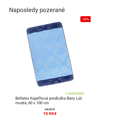
Naposledy pozerané
-36%
u dodávateľa
Bellatex Kúpeľňová predložka Bany Lúč
modrá, 60 x 100 cm
24,99 €
15,99
€