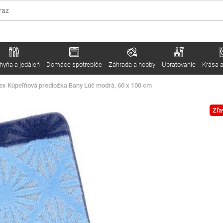
hyňa a jedáleň
Domáce spotrebiče
Záhrada a hobby
Upratovanie
Krása a
tex Kúpeľňová predložka Bany Lúč modrá, 60 x 100 cm
Zľa