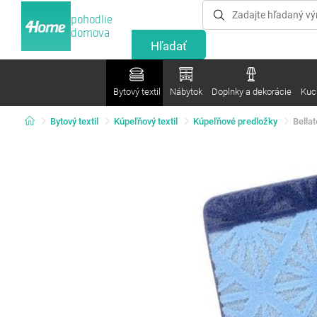
pohodlie
domova
Bytový textil
Nábytok
Doplnky a dekorácie
Kuc
Bytový textil
Kúpeľňový textil
Kúpeľňové predložky
Bella