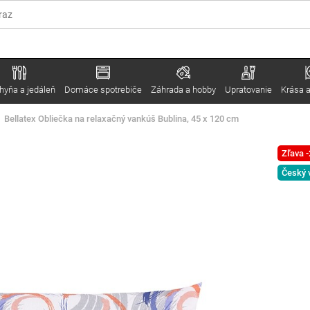
hyňa a jedáleň
Domáce spotrebiče
Záhrada a hobby
Upratovanie
Krása a
Bellatex Obliečka na relaxačný vankúš Bublina, 45 x 120 cm
Zľava 
Český 