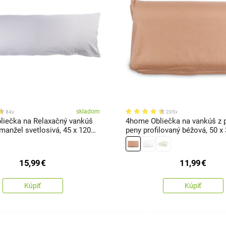
skladom
84x
205x
iečka na Relaxačný vankúš
4home Obliečka na vankúš z 
manžel svetlosivá, 45 x 120
peny profilovaný béžová, 50 
15,99
€
11,99
€
Kúpiť
Kúpiť