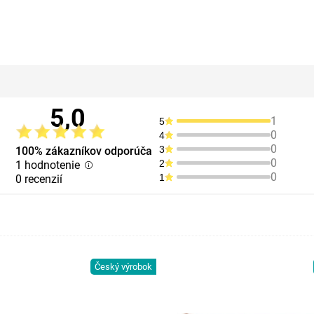
5,0
1
5
0
4
0
3
100% zákazníkov odporúča
0
2
1 hodnotenie
0
1
0 recenzií
Český výrobok