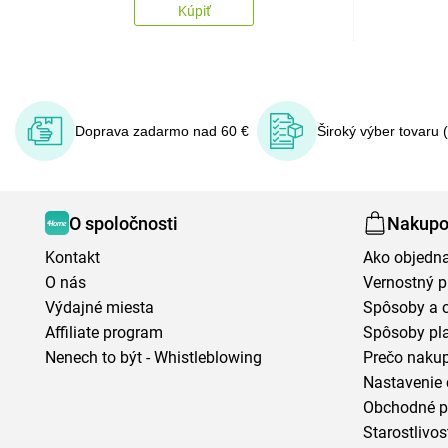
Kúpiť
Doprava zadarmo nad 60 €
Široký výber tovaru 
O spoločnosti
Nakupo
Kontakt
Ako objedn
O nás
Vernostný 
Výdajné miesta
Spôsoby a 
Affiliate program
Spôsoby pl
Nenech to být - Whistleblowing
Prečo naku
Nastavenie 
Obchodné 
Starostlivos