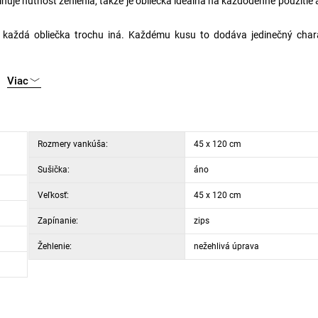
inuje nutnosť žehlenia, takže je obliečka ideálna na každodenné použitie 
ť každá obliečka trochu iná. Každému kusu to dodáva jedinečný chara
Viac
Rozmery vankúša:
45 x 120 cm
Sušička:
áno
Veľkosť:
45 x 120 cm
Zapínanie:
zips
Žehlenie:
nežehlivá úprava