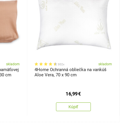
skladom
skladom
302x
pamäťovej
4Home Ochranná obliečka na vankúš
4
x 30 cm
Aloe Vera, 70 x 90 cm
C
16,99
€
Kúpiť