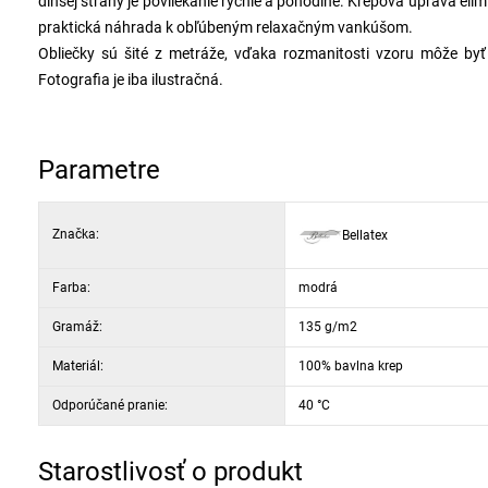
dlhšej strany je povliekanie rýchle a pohodlné. Krepová úprava elim
praktická náhrada k obľúbeným relaxačným vankúšom.
Obliečky sú šité z metráže, vďaka rozmanitosti vzoru môže by
Fotografia je iba ilustračná.
Parametre
Značka:
Bellatex
Farba:
modrá
Gramáž:
135 g/m2
Materiál:
100% bavlna krep
Odporúčané pranie:
40 °C
Starostlivosť o produkt