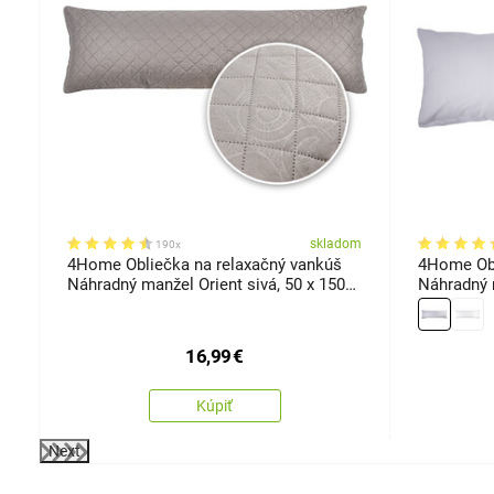
om
skladom
190x
4Home Obliečka na relaxačný vankúš
4Home Obl
Náhradný manžel Orient sivá, 50 x 150
Náhradný 
cm
cm
16,99
€
Kúpiť
Next