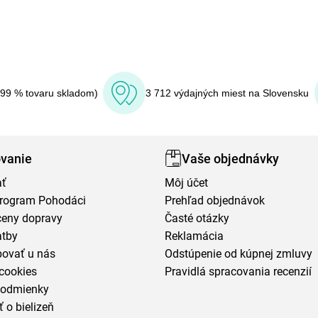
(99 % tovaru skladom)
3 712 výdajných miest na Slovensku
vanie
Vaše objednávky
ať
Môj účet
program Pohodáci
Prehľad objednávok
ceny dopravy
Časté otázky
atby
Reklamácia
povať u nás
Odstúpenie od kúpnej zmluvy
cookies
Pravidlá spracovania recenzií
podmienky
ť o bielizeň