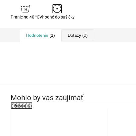
Pranie na 40 °C
Vhodné do sušičky
Hodnotenie
(1)
Dotazy
(0)
Mohlo by vás zaujímať
Previous
robok