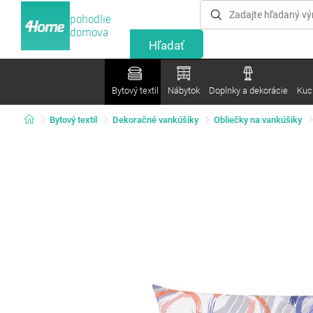
pohodlie
domova
Bytový textil
Nábytok
Doplnky a dekorácie
Kuc
Bytový textil
Dekoračné vankúšiky
Obliečky na vankúšiky