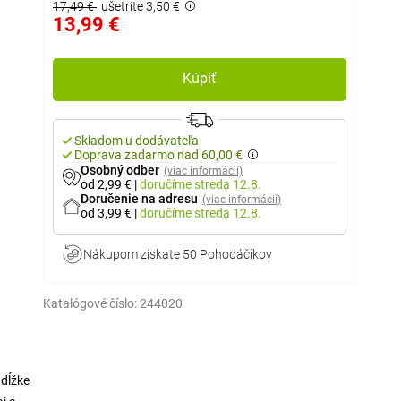
17,49 €
ušetríte 3,50 €
13,99 €
Kúpiť
Skladom u dodávateľa
Doprava zadarmo nad 60,00 €
Osobný odber
(viac informácií)
od 2,99 €
|
doručíme
streda 12.8.
Doručenie na adresu
(viac informácií)
od 3,99 €
|
doručíme
streda 12.8.
Nákupom získate
50 Pohodáčikov
Katalógové číslo:
244020
dĺžke