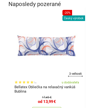
Naposledy pozerané
-20%
Český výrobok
3 veľkosti
u dodávateľa
1x
Bellatex Obliečka na relaxačný vankúš
Bublina
17,49 €
od
13,99
€