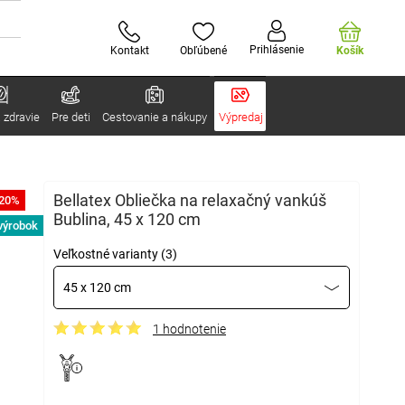
Prihlásenie
Kontakt
Obľúbené
Košík
 zdravie
Pre deti
Cestovanie a nákupy
Výpredaj
Bellatex Obliečka na relaxačný vankúš
-20%
Bublina, 45 x 120 cm
výrobok
Veľkostné varianty (3)
45 x 120 cm
1 hodnotenie