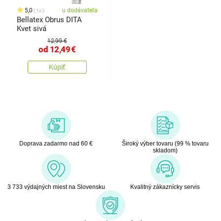
5,0
u dodávateľa
1x
Bellatex Obrus DITA
Kvet sivá
12,99 €
od
12,49
€
Kúpiť
Doprava zadarmo nad 60 €
Široký výber tovaru (99 % tovaru
skladom)
3 733 výdajných miest na Slovensku
Kvalitný zákaznícky servis