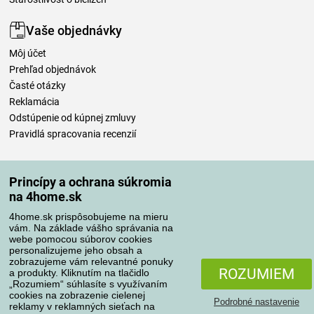
Vaše objednávky
Môj účet
Prehľad objednávok
Časté otázky
Reklamácia
Odstúpenie od kúpnej zmluvy
Pravidlá spracovania recenzií
Spôsoby dopravy
Princípy a ochrana súkromia
na 4home.sk
4home.sk prispôsobujeme na mieru
Spôsoby platby
vám. Na základe vášho správania na
webe pomocou súborov cookies
personalizujeme jeho obsah a
zobrazujeme vám relevantné ponuky
Spoľahlivý obchod
ROZUMIEM
a produkty. Kliknutím na tlačidlo
„Rozumiem“ súhlasíte s využívaním
cookies na zobrazenie cielenej
Podrobné nastavenie
reklamy v reklamných sieťach na