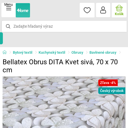
Menu
Košík
Bytový textil
Kuchynský textil
Obrusy
Bavlnené obrusy
Bellatex Obrus DITA Kvet sivá, 70 x 70
cm
Zľava -4%
Český výrobok