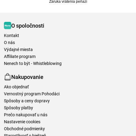
Záruka vrátenia peňazí
O spoločnosti
Kontakt
O nás
Výdajné miesta
Affiliate program
Nenech to být - Whistleblowing
Nakupovanie
Ako objednať
Vernostný program Pohodáci
Spôsoby a ceny dopravy
Spôsoby platby
Prečo nakupovať u nás
Nastavenie cookies
Obchodné podmienky
Starostlivosť o bielizeň