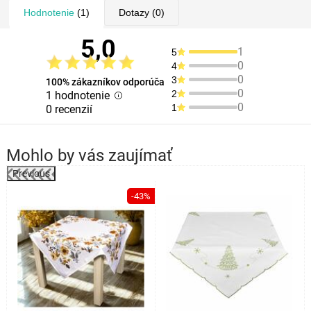
Hodnotenie
(1)
Dotazy
(0)
5,0
1
5
0
4
0
3
100% zákazníkov odporúča
0
2
1 hodnotenie
0
1
0 recenzií
Mohlo by vás zaujímať
Previous
%
-43%