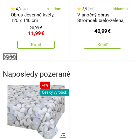
4,3
skladom
3,9
skladom
3x
6x
Obrus Jesenné kvety,
Vianočný obrus
120 x 140 cm
Stromček bielo-zelená,
120 x 140 cm
20,99 €
40,99
€
11,99
€
Kúpiť
Kúpiť
Next
Naposledy pozerané
-4%
Český výrobok
7x