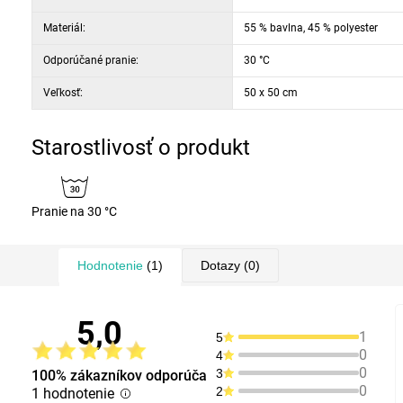
Materiál:
55 % bavlna, 45 % polyester
Odporúčané pranie:
30 °C
Veľkosť:
50 x 50 cm
Starostlivosť o produkt
Pranie na 30 °C
Hodnotenie
(1)
Dotazy
(0)
5,0
1
5
0
4
0
3
100% zákazníkov odporúča
0
2
1 hodnotenie