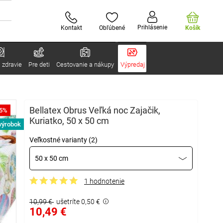
Prihlásenie
Kontakt
Obľúbené
Košík
 zdravie
Pre deti
Cestovanie a nákupy
Výpredaj
Bellatex Obrus Veľká noc Zajačik,
-5%
Kuriatko, 50 x 50 cm
výrobok
Veľkostné varianty (2)
50 x 50 cm
1 hodnotenie
10,99 €
ušetríte 0,50 €
10,49 €