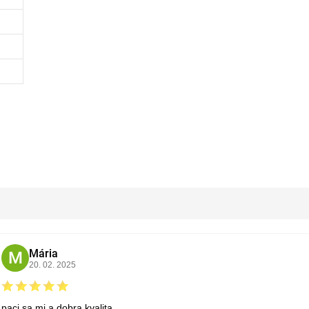
Mária
M
20. 02. 2025
paci sa mi a dobra kvalita