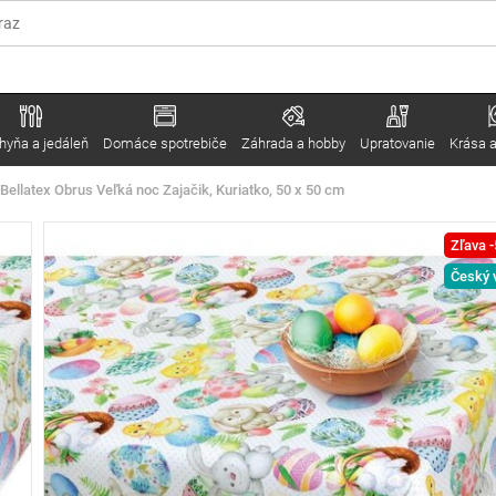
hyňa a jedáleň
Domáce spotrebiče
Záhrada a hobby
Upratovanie
Krása a
Bellatex Obrus Veľká noc Zajačik, Kuriatko, 50 x 50 cm
Zľava 
Český 