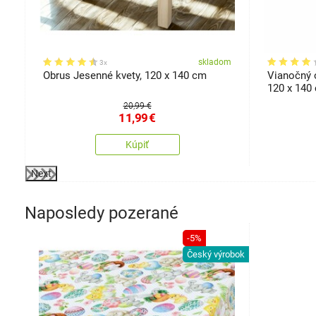
om
skladom
3x
Obrus Jesenné kvety, 120 x 140 cm
Vianočný 
120 x 140
20,99 €
11,99
€
Kúpiť
Next
Naposledy pozerané
-5%
Český výrobok