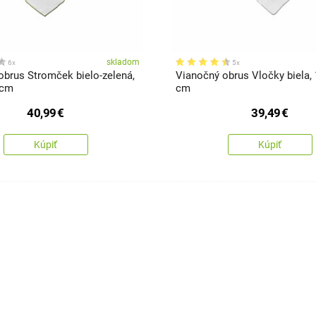
skladom
6x
5x
obrus Stromček bielo-zelená,
Vianočný obrus Vločky biela, 
 cm
cm
40,99
€
39,49
€
Kúpiť
Kúpiť