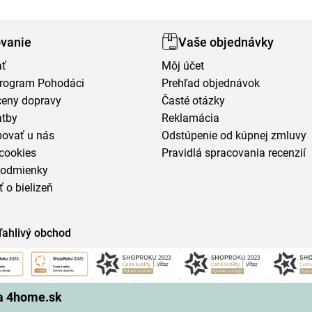
vanie
Vaše objednávky
ať
Môj účet
program Pohodáci
Prehľad objednávok
ceny dopravy
Časté otázky
atby
Reklamácia
povať u nás
Odstúpenie od kúpnej zmluvy
cookies
Pravidlá spracovania recenzií
podmienky
ť o bielizeň
ľahlivý obchod
na 4home.sk