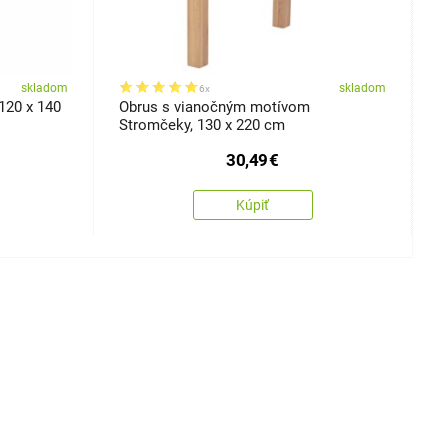
skladom
skladom
6x
120 x 140
Obrus s vianočným motívom
V
Stromčeky, 130 x 220 cm
c
30,49
€
Kúpiť