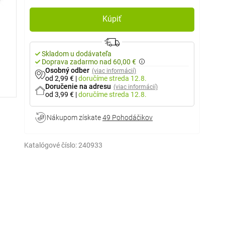
Kúpiť
Skladom u dodávateľa
Doprava zadarmo nad 60,00 €
Osobný odber
(viac informácií)
od 2,99 €
|
doručíme
streda 12.8.
Doručenie na adresu
(viac informácií)
od 3,99 €
|
doručíme
streda 12.8.
Nákupom získate
49 Pohodáčikov
Katalógové číslo:
240933