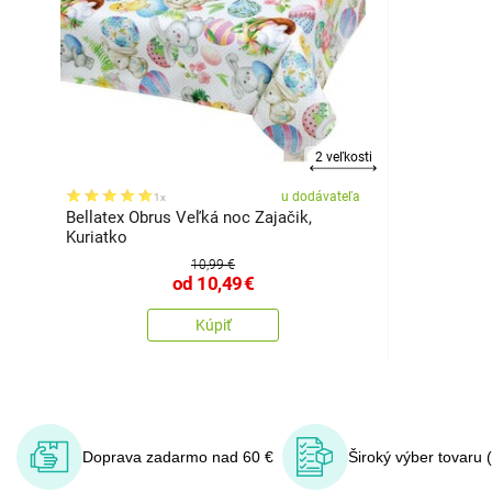
2 veľkosti
u dodávateľa
1x
Bellatex Obrus Veľká noc Zajačik,
Kuriatko
10,99 €
od
10,49
€
Kúpiť
Doprava zadarmo nad 60 €
Široký výber tovaru 