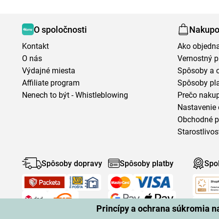
O spoločnosti
Nakupo
Kontakt
Ako objedn
O nás
Vernostný 
Výdajné miesta
Spôsoby a 
Affiliate program
Spôsoby pl
Nenech to být - Whistleblowing
Prečo naku
Nastavenie 
Obchodné 
Starostlivos
Spôsoby dopravy
Spôsoby platby
Spo
Princípy a ochrana súkromia 