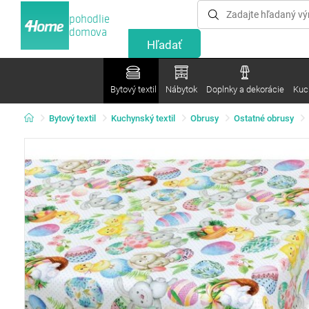
pohodlie
domova
Bytový textil
Nábytok
Doplnky a dekorácie
Kuc
Bytový textil
Kuchynský textil
Obrusy
Ostatné obrusy