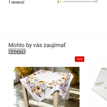
0
1
1 recenzií
Mohlo by vás zaujímať
Previous
-43%
-43%