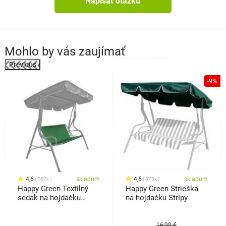
Napísať otázku
Mohlo by vás zaujímať
Previous
%
-9%
4,6
skladom
4,5
skladom
767x
873x
Happy Green Textilný
Happy Green Strieška
sedák na hojdačku
na hojdačku Stripy
Stripy
16,99 €