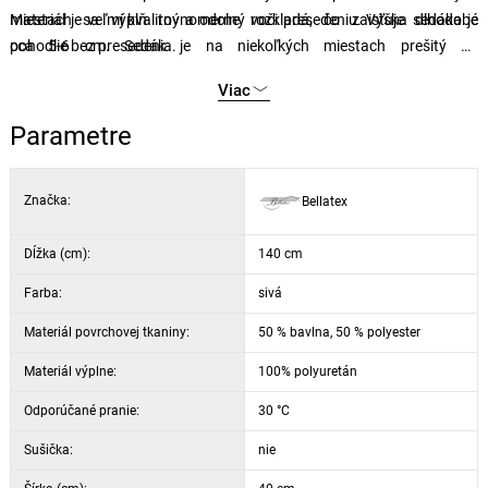
miestach sa výplň rovnomerne rozkladá, čo zaisťuje dlhodobé
Materiál je veľmi kvalitný a odolný voči presedeniu. Výška sedáka je
pohodlie bez presedenia.
cca 5-6 cm. Sedák je na niekoľkých miestach prešitý na
rovnomernejšie rozloženie výplne. Prešívaný sedák na lavici, ktorý
Viac
spríjemní vaše posedenie.
Parametre
Značka:
Bellatex
Dĺžka (cm):
140 cm
Farba:
sivá
Materiál povrchovej tkaniny:
50 % bavlna, 50 % polyester
Materiál výplne:
100% polyuretán
Odporúčané pranie:
30 °C
Sušička:
nie