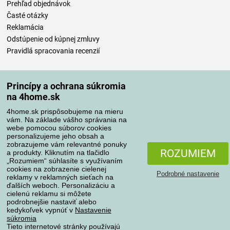
Prehľad objednávok
Časté otázky
Reklamácia
Odstúpenie od kúpnej zmluvy
Pravidlá spracovania recenzií
Spôsoby dopravy
Princípy a ochrana súkromia
na 4home.sk
4home.sk prispôsobujeme na mieru
Spôsoby platby
vám. Na základe vášho správania na
webe pomocou súborov cookies
personalizujeme jeho obsah a
zobrazujeme vám relevantné ponuky
Spoľahlivý obchod
ROZUMIEM
a produkty. Kliknutím na tlačidlo
„Rozumiem“ súhlasíte s využívaním
cookies na zobrazenie cielenej
Podrobné nastavenie
reklamy v reklamných sieťach na
ďalších weboch. Personalizáciu a
cielenú reklamu si môžete
podrobnejšie nastaviť alebo
kedykoľvek vypnúť v
Nastavenie
súkromia
Tieto internetové stránky používajú