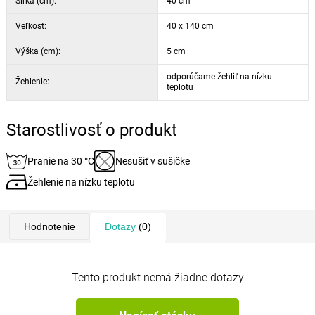
Šírka (cm):
40 cm
Veľkosť:
40 x 140 cm
Výška (cm):
5 cm
odporúčame žehliť na nízku
Žehlenie:
teplotu
Starostlivosť o produkt
Pranie na 30 °C
Nesušiť v sušičke
Žehlenie na nízku teplotu
Hodnotenie
Dotazy
(0)
Tento produkt nemá žiadne dotazy