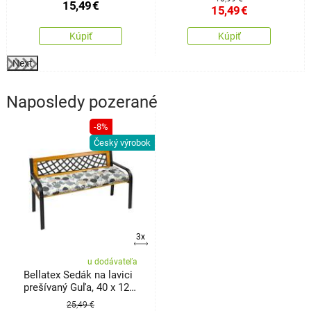
15,49
€
15,49
€
Kúpiť
Kúpiť
Next
Naposledy pozerané
-8%
Český výrobok
3x
u dodávateľa
Bellatex Sedák na lavici
prešívaný Guľa, 40 x 120
cm
25,49 €