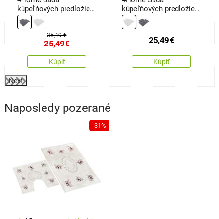
kúpeľňových predložiek
kúpeľňových predložiek
Retta, 50 x 60 cm, 60 x
Welle, 50 x 60 cm, 60 x
100 cm
100 cm
35,49 €
25,49
€
25,49
€
Kúpiť
Kúpiť
Next
Naposledy pozerané
-31%