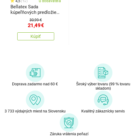
4,5
u dodávateľa
1x
Bellatex Sada
kúpeľňových predložiek
Kytica 3D, 60 x 100 cm,
30,99 €
60 x 50 cm
21,49
€
Kúpiť
Doprava zadarmo nad 60 €
Široký výber tovaru (99 % tovaru
skladom)
3 733 výdajných miest na Slovensku
Kvalitný zákaznícky servis
Záruka vrátenia peňazí