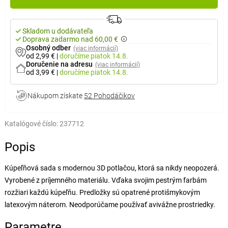
Skladom u dodávateľa
Doprava zadarmo nad 60,00 €
Osobný odber
(viac informácií)
od 2,99 €
|
doručíme
piatok 14.8.
Doručenie na adresu
(viac informácií)
od 3,99 €
|
doručíme
piatok 14.8.
Nákupom získate
52 Pohodáčikov
Katalógové číslo:
237712
Popis
Kúpeľňová sada s modernou 3D potlačou, ktorá sa nikdy neopozerá.
Vyrobené z príjemného materiálu. Vďaka svojim pestrým farbám
rozžiari každú kúpeľňu. Predložky sú opatrené protišmykovým
latexovým náterom. Neodporúčame používať avivážne prostriedky.
Parametre