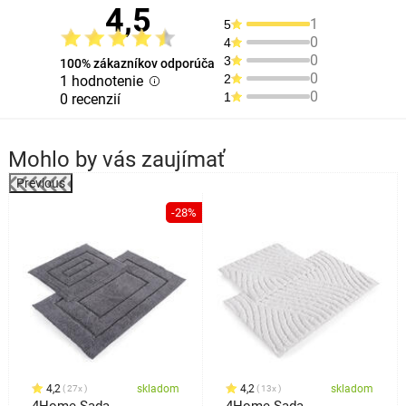
4,5
1
5
0
4
0
3
100% zákazníkov odporúča
0
2
1 hodnotenie
0
1
0 recenzií
Mohlo by vás zaujímať
Previous
%
-28%
4,2
skladom
4,2
skladom
27x
13x
4Home Sada
4Home Sada