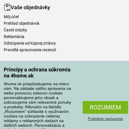
Vaše objednávky
Môj účet
Prehľad objednávok
Časté otázky
Reklamácia
Odstúpenie od kúpnej zmluvy
Pravidlá spracovania recenzií
Spôsoby dopravy
Princípy a ochrana súkromia
na 4home.sk
4home.sk prispôsobujeme na mieru
Spôsoby platby
vám. Na základe vášho správania na
webe pomocou súborov cookies
personalizujeme jeho obsah a
zobrazujeme vám relevantné ponuky
Spoľahlivý obchod
ROZUMIEM
a produkty. Kliknutím na tlačidlo
„Rozumiem“ súhlasíte s využívaním
cookies na zobrazenie cielenej
Podrobné nastavenie
reklamy v reklamných sieťach na
ďalších weboch. Personalizáciu a