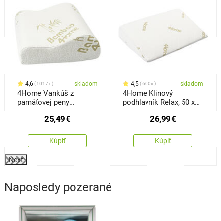
4,6
skladom
4,5
skladom
1017x
600x
4Home Vankúš z
4Home Klinový
pamäťovej peny
podhlavník Relax, 50 x
Bamboo profilovaný, 30
80 cm
25,49
€
26,99
€
x 50 cm
Kúpiť
Kúpiť
Next
Naposledy pozerané