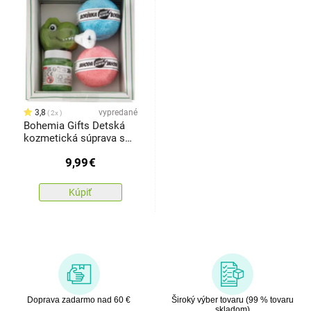
3,8
vypredané
2x
Bohemia Gifts Detská
kozmetická súprava s
bublifukom DINO
9,99
€
Kúpiť
Doprava zadarmo nad 60 €
Široký výber tovaru (99 % tovaru
skladom)