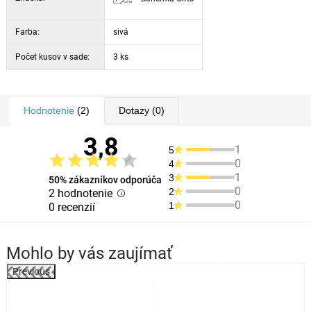
Farba:
sivá
Počet kusov v sade:
3 ks
Hodnotenie
(2)
Dotazy
(0)
3,8
1
5
0
4
1
3
50% zákazníkov odporúča
0
2
2 hodnotenie
0
1
0 recenzií
Mohlo by vás zaujímať
Previous
o