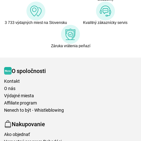
3 733 výdajných miest na Slovensku
Kvalitný zákaznícky servis
Záruka vrátenia peňazí
O spoločnosti
Kontakt
O nás
Výdajné miesta
Affiliate program
Nenech to být - Whistleblowing
Nakupovanie
Ako objednať