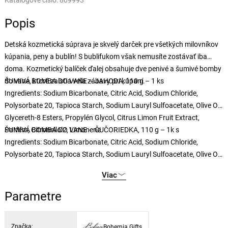
Katalógové číslo:
809993
Popis
Detská kozmetická súprava je skvelý darček pre všetkých milovníkov
kúpania, peny a bublín! S bublifukom však nemusíte zostávať iba
doma. Kozmetický balíček ďalej obsahuje dve penivé a šumivé bomby
do vane, ktoré zaistia veľa zábavy pri kúpaní.
ŠUMIVÁ BOMBA DO VANE – JAHODA, 110 g – 1 ks
Ingredients: Sodium Bicarbonate, Citric Acid, Sodium Chloride,
Polysorbate 20, Tapioca Starch, Sodium Lauryl Sulfoacetate, Olive Oil
Glycereth-8 Esters, Propylén Glycol, Citrus Limon Fruit Extract,
Parfém, Citronellol2, Limonene
ŠUMIVÁ BOMBA DO VANE – ČUČORIEDKA, 110 g – 1k s
Ingredients: Sodium Bicarbonate, Citric Acid, Sodium Chloride,
Polysorbate 20, Tapioca Starch, Sodium Lauryl Sulfoacetate, Olive Oil
Glycereth-8 Esters, Propylén Glycol, Citrus Limon Fruit Extract,
Viac
Parfum, Citronellol, 9 15985, CI 14720.
Parametre
Značka:
Bohemia Gifts