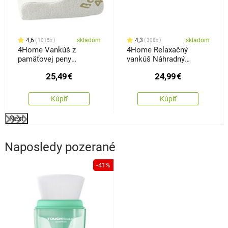
4,6
skladom
4,3
skladom
1015x
308x
4Home Vankúš z
4Home Relaxačný
pamäťovej peny
vankúš Náhradný
Bamboo profilovaný, 30
manžel z pamäťovej
25,49
€
24,99
€
x 50 cm
peny Bamboo, 45 x 120
cm
Kúpiť
Kúpiť
Next
Naposledy pozerané
-41%