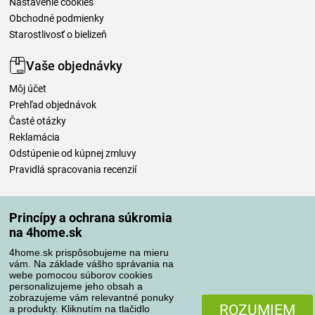
Nastavenie cookies
Obchodné podmienky
Starostlivosť o bielizeň
Vaše objednávky
Môj účet
Prehľad objednávok
Časté otázky
Reklamácia
Odstúpenie od kúpnej zmluvy
Pravidlá spracovania recenzií
Spôsoby dopravy
Princípy a ochrana súkromia
na 4home.sk
4home.sk prispôsobujeme na mieru
Spôsoby platby
vám. Na základe vášho správania na
webe pomocou súborov cookies
personalizujeme jeho obsah a
zobrazujeme vám relevantné ponuky
Spoľahlivý obchod
ROZUMIEM
a produkty. Kliknutím na tlačidlo