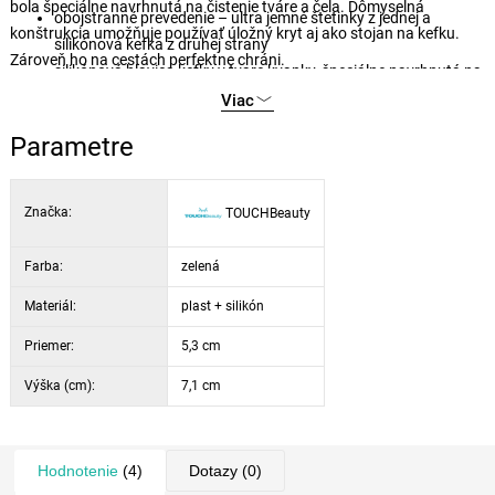
bola špeciálne navrhnutá na čistenie tváre a čela. Dômyselná
obojstranné prevedenie – ultra jemné štetinky z jednej a
konštrukcia umožňuje používať úložný kryt aj ako stojan na kefku.
silikónová kefka z druhej strany
Zároveň ho na cestách perfektne chráni.
silikónová hlavica kefky v tvare kvapky, špeciálne navrhnutá na
čistenie nosa a čela
Viac
úložný kryt je možné použiť aj ako stojan, ktorý zabraňuje
Parametre
usadzovaniu nečistôt a prachu na štetinky kefky
extra ľahké a prenosné prevedenie, vhodné na cestovanie
Značka:
TOUCHBeauty
Farba:
zelená
Materiál:
plast + silikón
Priemer:
5,3 cm
Výška (cm):
7,1 cm
Hodnotenie
(4)
Dotazy
(0)