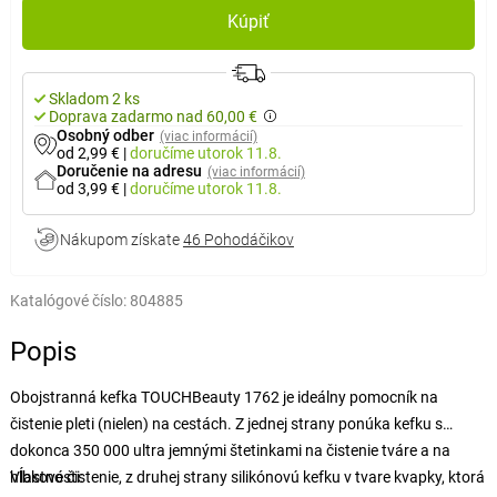
Kúpiť
Skladom 2 ks
Doprava zadarmo nad 60,00 €
Osobný odber
(viac informácií)
od 2,99 €
|
doručíme
utorok 11.8.
Doručenie na adresu
(viac informácií)
od 3,99 €
|
doručíme
utorok 11.8.
Nákupom získate
46 Pohodáčikov
Katalógové číslo:
804885
Popis
Obojstranná kefka TOUCHBeauty 1762 je ideálny pomocník na
čistenie pleti (nielen) na cestách. Z jednej strany ponúka kefku s
dokonca 350 000 ultra jemnými štetinkami na čistenie tváre a na
hĺbkové čistenie, z druhej strany silikónovú kefku v tvare kvapky, ktorá
Vlastnosti: