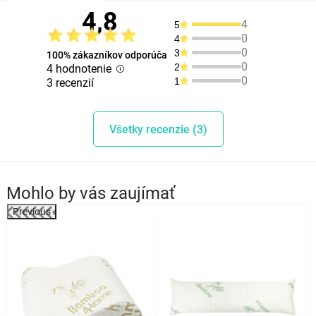
4,8
4
5
0
4
0
3
100% zákazníkov odporúča
0
2
4 hodnotenie
0
1
3 recenzií
Všetky recenzie (3)
Mohlo by vás zaujímať
Previous
o