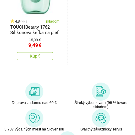
4,8
skladom
4x
TOUCHBeauty 1762
Silikónová kefka na pleť
15,99 €
9,49
€
Kúpiť
Doprava zadarmo nad 60 €
Široký výber tovaru (99 % tovaru
skladom)
3 737 výdajných miest na Slovensku
Kvalitný zákaznícky servis