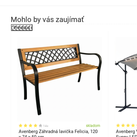
Mohlo by vás zaujímať
Previous
om
skladom
14x
t,
Avenberg Záhradná lavička Felicia, 120
Avenberg 