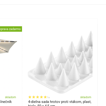
oprava zadarmo
skladom
skladom
1x
slnečník
4-dielna sada hrotov proti vtákom, plast,
4