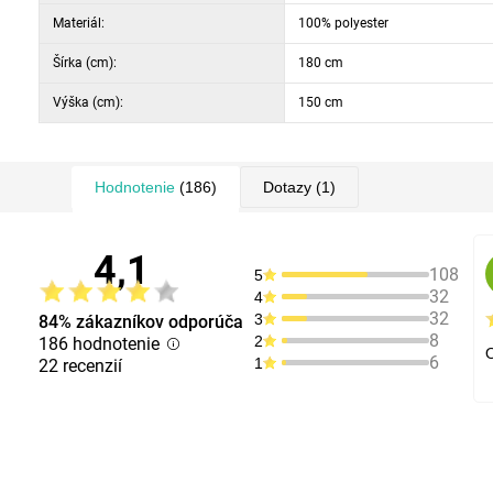
Materiál:
100% polyester
Šírka (cm):
180 cm
Výška (cm):
150 cm
Hodnotenie
(186)
Dotazy
(1)
4,1
108
5
32
4
32
3
84% zákazníkov odporúča
8
2
186 hodnotenie
6
1
22 recenzií