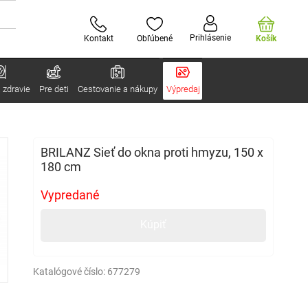
Prihlásenie
Kontakt
Obľúbené
Košík
 zdravie
Pre deti
Cestovanie a nákupy
Výpredaj
BRILANZ Sieť do okna proti hmyzu, 150 x
180 cm
Vypredané
Kúpiť
Katalógové číslo:
677279