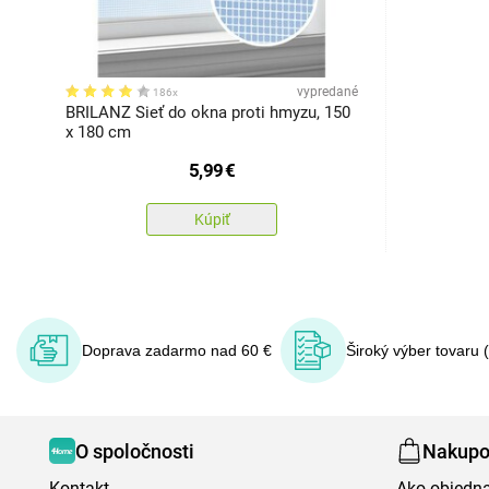
vypredané
186x
BRILANZ Sieť do okna proti hmyzu, 150
x 180 cm
5,99
€
Kúpiť
Doprava zadarmo nad 60 €
Široký výber tovaru 
O spoločnosti
Nakupo
Kontakt
Ako objedn