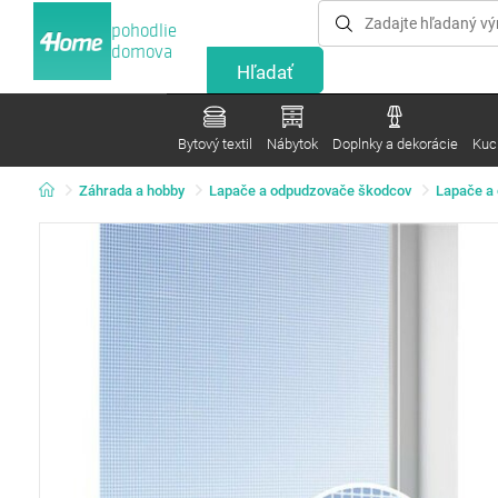
pohodlie
domova
Bytový textil
Nábytok
Doplnky a dekorácie
Kuc
Záhrada a hobby
Lapače a odpudzovače škodcov
Lapače a