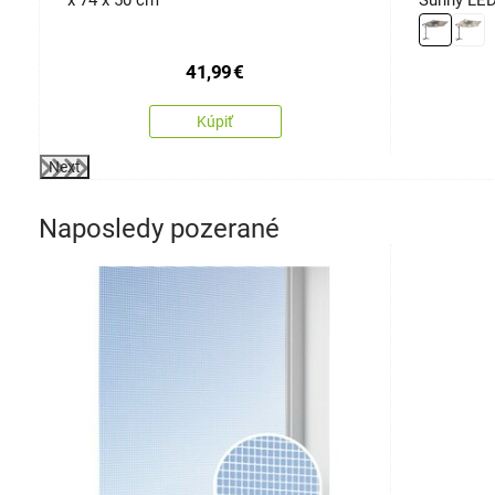
x 74 x 50 cm
Sunny LED
41,99
€
Kúpiť
Next
Naposledy pozerané