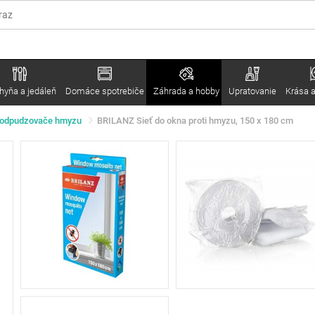
hyňa a jedáleň
Domáce spotrebiče
Záhrada a hobby
Upratovanie
Krása a
 odpudzovače hmyzu
BRILANZ Sieť do okna proti hmyzu, 150 x 180 cm