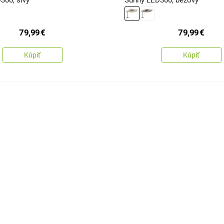
300, sivý
Sunny LED300, béžový
79,99
€
79,99
€
Kúpiť
Kúpiť