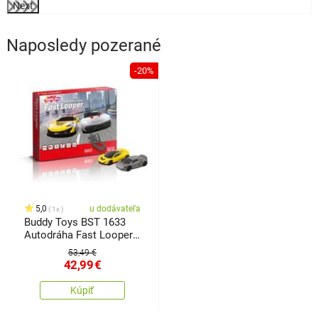
Next
Naposledy pozerané
-20%
5,0
u dodávateľa
1x
Buddy Toys BST 1633
Autodráha Fast Looper,
630 cm
53,49 €
42,99
€
Kúpiť