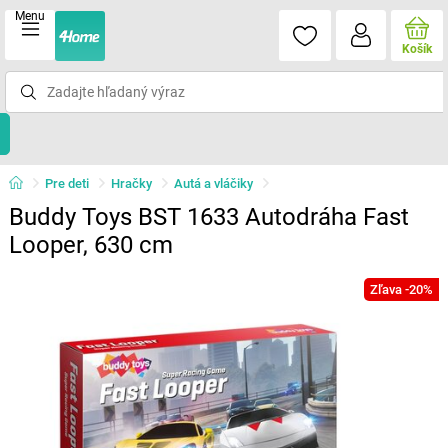
Menu
Košík
Pre deti
Hračky
Autá a vláčiky
Buddy Toys BST 1633 Autodráha Fast
Looper, 630 cm
Zľava -20%