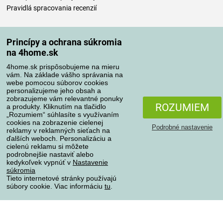
Pravidlá spracovania recenzií
Spôsoby dopravy
Princípy a ochrana súkromia
na 4home.sk
4home.sk prispôsobujeme na mieru
Spôsoby platby
vám. Na základe vášho správania na
webe pomocou súborov cookies
personalizujeme jeho obsah a
zobrazujeme vám relevantné ponuky
Spoľahlivý obchod
ROZUMIEM
a produkty. Kliknutím na tlačidlo
„Rozumiem“ súhlasíte s využívaním
cookies na zobrazenie cielenej
Podrobné nastavenie
reklamy v reklamných sieťach na
ďalších weboch. Personalizáciu a
cielenú reklamu si môžete
podrobnejšie nastaviť alebo
kedykoľvek vypnúť v
Nastavenie
súkromia
Tieto internetové stránky používajú
súbory cookie. Viac informáciu
tu
.
Ochrana osobných údajov