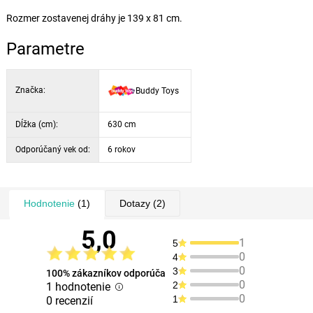
Rozmer zostavenej dráhy je 139 x 81 cm.
Parametre
Značka:
Buddy Toys
Dĺžka (cm):
630 cm
Odporúčaný vek od:
6 rokov
Hodnotenie
(1)
Dotazy
(2)
5,0
1
5
0
4
0
3
100% zákazníkov odporúča
0
2
1 hodnotenie
0
1
0 recenzií