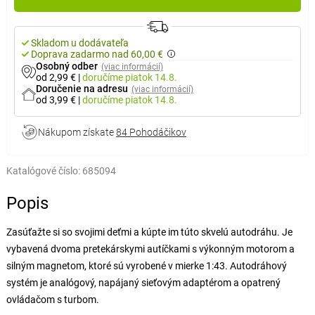
Skladom u dodávateľa
Doprava zadarmo nad 60,00 €
Osobný odber
(viac informácií)
od 2,99 €
|
doručíme
piatok 14.8.
Doručenie na adresu
(viac informácií)
od 3,99 €
|
doručíme
piatok 14.8.
Nákupom získate
84 Pohodáčikov
Katalógové číslo:
685094
Popis
Zasúťažte si so svojimi deťmi a kúpte im túto skvelú autodráhu. Je
vybavená dvoma pretekárskymi autíčkami s výkonným motorom a
silným magnetom, ktoré sú vyrobené v mierke 1:43. Autodráhový
systém je analógový, napájaný sieťovým adaptérom a opatrený
ovládačom s turbom.