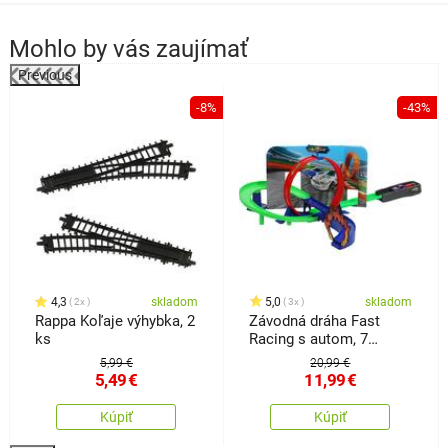
Mohlo by vás zaujímať
Previous
%
-8%
-43%
4,3
skladom
5,0
skladom
2x
3x
Rappa Koľaje výhybka, 2
Závodná dráha Fast
ks
Racing s autom, 7
dielov, 46,5 x 6,2 x 29,6
5,99 €
20,99 €
cm
5,49
€
11,99
€
Kúpiť
Kúpiť