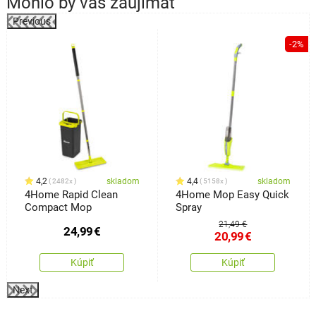
Mohlo by vás zaujímať
Previous
%
-2%
4,2
skladom
4,4
skladom
2482x
5158x
4Home Rapid Clean
4Home Mop Easy Quick
Compact Mop
Spray
21,49 €
24,99
€
20,99
€
Kúpiť
Kúpiť
Next