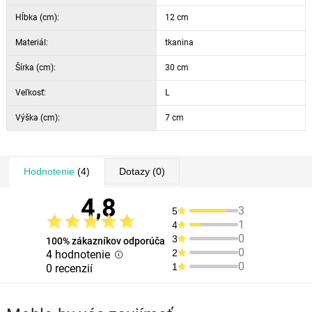
Hĺbka (cm):
12 cm
Materiál:
tkanina
Šírka (cm):
30 cm
Veľkosť:
L
Výška (cm):
7 cm
Hodnotenie
(4)
Dotazy
(0)
4,8
3
5
1
4
0
3
100% zákazníkov odporúča
0
2
4 hodnotenie
0
1
0 recenzií