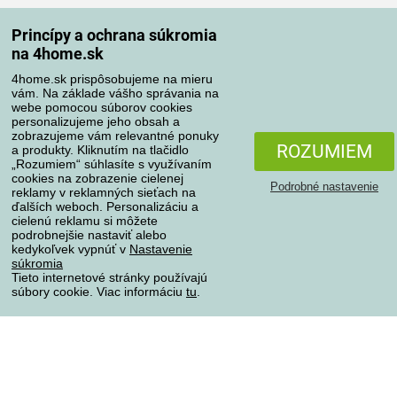
Spôsoby dopravy
Princípy a ochrana súkromia
na 4home.sk
4home.sk prispôsobujeme na mieru
Spôsoby platby
vám. Na základe vášho správania na
webe pomocou súborov cookies
personalizujeme jeho obsah a
zobrazujeme vám relevantné ponuky
Spoľahlivý obchod
ROZUMIEM
a produkty. Kliknutím na tlačidlo
„Rozumiem“ súhlasíte s využívaním
cookies na zobrazenie cielenej
Podrobné nastavenie
reklamy v reklamných sieťach na
ďalších weboch. Personalizáciu a
cielenú reklamu si môžete
podrobnejšie nastaviť alebo
kedykoľvek vypnúť v
Nastavenie
súkromia
Tieto internetové stránky používajú
súbory cookie. Viac informáciu
tu
.
Ochrana osobných údajov