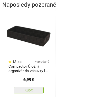
Naposledy pozerané
4,7
vypredané
5x
Compactor Úložný
organizér do zásuvky L
TEX, 30 x 12 x 7 cm,
6,99
€
hnedá
Kúpiť